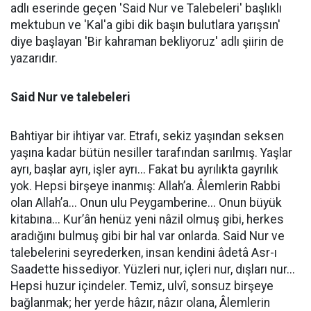
adlı eserinde geçen 'Said Nur ve Talebeleri' başlıklı
mektubun ve 'Kal'a gibi dik başın bulutlara yarışsın'
diye başlayan 'Bir kahraman bekliyoruz' adlı şiirin de
yazarıdır.
Said Nur ve talebeleri
Bahtiyar bir ihtiyar var. Etrafı, sekiz yaşından seksen
yaşına kadar bütün nesiller tarafından sarılmış. Yaşlar
ayrı, başlar ayrı, işler ayrı... Fakat bu ayrılıkta gayrılık
yok. Hepsi birşeye inanmış: Allah’a. Âlemlerin Rabbi
olan Allah’a... Onun ulu Peygamberine... Onun büyük
kitabına... Kur’ân henüz yeni nâzil olmuş gibi, herkes
aradığını bulmuş gibi bir hal var onlarda. Said Nur ve
talebelerini seyrederken, insan kendini âdetâ Asr-ı
Saadette hissediyor. Yüzleri nur, içleri nur, dışları nur...
Hepsi huzur içindeler. Temiz, ulvî, sonsuz birşeye
bağlanmak; her yerde hâzır, nâzır olana, Âlemlerin