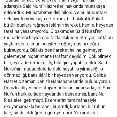
“Bundan birkaç sene evvel, hatırı sayılır bir din
adamıyla Said Nursî Hazretleri hakkında münakaşa
ediyorduk. Muhatabımın dinî bilgisi ve bu husustaki
selâhiyeti münakaşa götürmez bir hakikattı. Fakat
bütün bunlara rağmen İslâmın hareket, hamle, heyecan
tarafına yanaşmıyordu. O bakımdan Said Nursî’nin
mücadeleci hayatı onu fazla alâkadar etmiyor, hattâ bu
yaştan sonra onun bu işlerle uğraşmasını doğru
bulmuyordu. Bilâkis ben hareket haline gelmeyen,
gelemeyen hiçbir imana taraftar değildim. Çok bilmek
bir şey ifade etmezdi. İş, bildiğini yapabilmekti. Said
Nursî’nin mücadelelerle dolu hayatı, o yılmazlığı, o
dönmezliği, bana İlâhî bir heyecan veriyordu. Galiba
Hazret o zaman Denizli Hapishanesinde bulunuyordu.
Denizli adliyesinde stajyer bulunan bir arkadaşım Said
Nur’un harkikulâde hayatından bahsetmiş, bana Nur
Risaleleri getirmişti. Eserelerini tam mânasiyle
okuyamamakla beraber, kudretli, kurtarıcı bir ruhun
karşısında olduğumu görüyordum. Yukarıda da