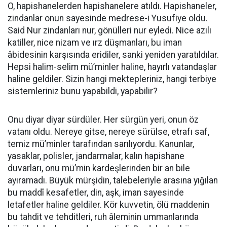
O, hapishanelerden hapishanelere atıldı. Hapishaneler,
zindanlar onun sayesinde medrese-i Yusufiye oldu.
Said Nur zindanları nur, gönülleri nur eyledi. Nice azılı
katiller, nice nizam ve ırz düşmanları, bu iman
âbidesinin karşısında eridiler, sanki yeniden yaratıldılar.
Hepsi halim-selim mü’minler haline, hayırlı vatandaşlar
haline geldiler. Sizin hangi mektepleriniz, hangi terbiye
sistemleriniz bunu yapabildi, yapabilir?
Onu diyar diyar sürdüler. Her sürgün yeri, onun öz
vatanı oldu. Nereye gitse, nereye sürülse, etrafı saf,
temiz mü’minler tarafından sarılıyordu. Kanunlar,
yasaklar, polisler, jandarmalar, kalın hapishane
duvarları, onu mü’min kardeşlerinden bir an bile
ayıramadı. Büyük mürşidin, talebeleriyle arasına yığılan
bu maddî kesafetler, din, aşk, iman sayesinde
letafetler haline geldiler. Kör kuvvetin, ölü maddenin
bu tahdit ve tehditleri, ruh âleminin ummanlarında