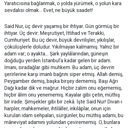
Yaratıcısına bağlanmak, o yolda yürümek, o yolun kara
sevdalısı olmak... Evet, ne büyük saadet!
Said Nur, üç devir yaşamış bir ihtiyar. Gün görmüş bir
ihtiyar. Üç devir: Meşrutiyet, İttihad ve Terakki,
Cumhuriyet. Bu üç devir, büyük devrilişler, yıkılışlar,
çökülüşlerle doludur. Yıkılmayan kalmamış. Yalnız bir
adam var; o ayakta... Şark yaylâlarından, güneşin
doğduğu yerden İstanbul’a kadar gelen bir adam.
İmanı, sıradağlar gibi muhkem. Bu adam, üç devrin
şerirlerine karşı imanlı bağrını siper etmiş. Allah demiş,
Peygamber demiş, başka birşey dememiş. Başı Ağrı
Dağı kadar dik ve mağrur. Hiçbir zalim onu eğememiş,
hiçbir âlim onu yenememiş. Kayalar gibi çetin, müthiş
bir irade. Şimşekler gibi bir zekâ. İşte Said Nur! Divan-ı
harpler, mahkemeler, ihtilâller, inkılâplar, onun için
kurulan idam sehpaları, sürgünler, bu müthiş adamı, bu
mâneviyat adamını yolundan çevirememiş. O, bunlara