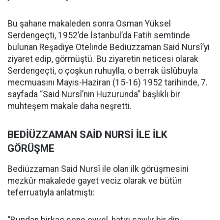
Bu şahane makaleden sonra Osman Yüksel
Serdengeçti, 1952’de İstanbul’da Fatih semtinde
bulunan Reşadiye Otelinde Bediüzzaman Said Nursî’yi
ziyaret edip, görmüştü. Bu ziyaretin neticesi olarak
Serdengeçti, o çoşkun ruhuylla, o berrak üslûbuyla
mecmuasını Mayıs-Haziran (15-16) 1952 tarihinde, 7.
sayfada “Said Nursî’nin Huzurunda” başlıklı bir
muhteşem makale daha neşretti.
BEDİÜZZAMAN SAİD NURSİ İLE İLK
GÖRÜŞME
Bediüzzaman Said Nursî ile olan ilk görüşmesini
mezkûr makalede gayet veciz olarak ve bütün
teferruatıyla anlatmıştı: