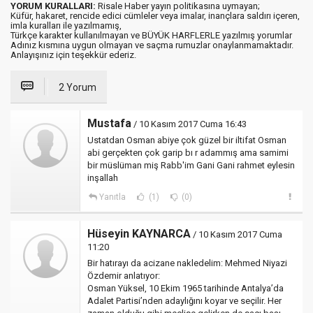
YORUM KURALLARI:
Risale Haber yayın politikasına uymayan;
Küfür, hakaret, rencide edici cümleler veya imalar, inançlara saldırı içeren,
imla kuralları ile yazılmamış,
Türkçe karakter kullanılmayan ve BÜYÜK HARFLERLE yazılmış yorumlar
Adınız kısmına uygun olmayan ve saçma rumuzlar onaylanmamaktadır.
Anlayışınız için teşekkür ederiz.
2 Yorum
Mustafa
/ 10 Kasım 2017 Cuma 16:43
Ustatdan Osman abiye çok güzel bir iltifat Osman
abi gerçekten çok garip bı r adammış ama samimi
bir müslüman miş Rabb'im Gani Gani rahmet eylesin
inşallah
Yanıtla
(1)
(0)
Hüseyin KAYNARCA
/ 10 Kasım 2017 Cuma
11:20
Bir hatırayı da acizane nakledelim: Mehmed Niyazi
Özdemir anlatıyor:
Osman Yüksel, 10 Ekim 1965 tarihinde Antalya’da
Adalet Partisi’nden adaylığını koyar ve seçilir. Her