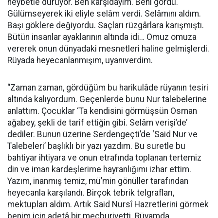
heybetle duruyor. Ben karşıdayım. Beni gördü.
Gülümseyerek iki eliyle selâm verdi. Selâmını aldım.
Başı göklere değiyordu. Saçları rüzgârlara karışmıştı.
Bütün insanlar ayaklarının altında idi… Omuz omuza
vererek onun dünyadaki mesnetleri haline gelmişlerdi.
Rüyada heyecanlanmışım, uyanıverdim.
“Zaman zaman, gördüğüm bu harikulâde rüyanın tesiri
altında kalıyordum. Geçenlerde bunu Nur talebelerine
anlattım. Çocuklar ‘Ta kendisini görmüşsün Osman
ağabey, şekli de tarif ettiğin gibi. Selâm verişi’de’
dediler. Bunun üzerine Serdengeçti’de ‘Said Nur ve
Talebeleri’ başlıklı bir yazı yazdım. Bu suretle bu
bahtiyar ihtiyara ve onun etrafında toplanan tertemiz
din ve iman kardeşlerime hayranlığımı izhar ettim.
Yazım, inanmış temiz, mü’min gönüller tarafından
heyecanla karşılandı. Birçok tebrik telgrafları,
mektupları aldım. Artık Said Nursî Hazretlerini görmek
benim için adetâ bir mecburiyetti. Rüyamda