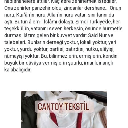
hapishanelere attılar. Kaç kere zehirlemek istediler.
Ona zehirler panzehir oldu, zindanlar dershane... Onun
nuru, Kur’ân’ın nuru, Allah’ın nuru vatan sınırlarını da
aştı. Bütün âlem-i İslâmı dolaştı. Şimdi Türkiye’de, her
teşekkülün, vatanını seven herkesin, önünde hürmetle
durması lâzım gelen bir kuvvet vardır: Said Nur ve
talebeleri. Bunların derneği yoktur, lokali yoktur, yeri
yoktur, yurdu yoktur, partisi, patırdısı, nutku, alâyişi,
nümayişi yoktur. Bu, bilinmezlerin, ermişlerin, kendini
büyük bir dâvâya vermişlerin şuurlu, imanlı, inançlı
kalabalığıdır.