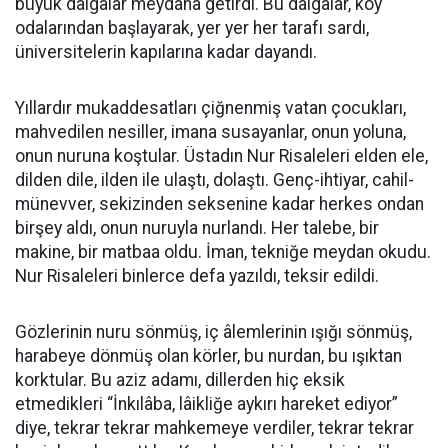
büyük dalgalar meydana getirdi. Bu dalgalar, köy
odalarından başlayarak, yer yer her tarafı sardı,
üniversitelerin kapılarına kadar dayandı.
Yıllardır mukaddesatları çiğnenmiş vatan çocukları,
mahvedilen nesiller, imana susayanlar, onun yoluna,
onun nuruna koştular. Üstadın Nur Risaleleri elden ele,
dilden dile, ilden ile ulaştı, dolaştı. Genç-ihtiyar, cahil-
münevver, sekizinden seksenine kadar herkes ondan
birşey aldı, onun nuruyla nurlandı. Her talebe, bir
makine, bir matbaa oldu. İman, tekniğe meydan okudu.
Nur Risaleleri binlerce defa yazıldı, teksir edildi.
Gözlerinin nuru sönmüş, iç âlemlerinin ışığı sönmüş,
harabeye dönmüş olan körler, bu nurdan, bu ışıktan
korktular. Bu aziz adamı, dillerden hiç eksik
etmedikleri “İnkılâba, lâikliğe aykırı hareket ediyor”
diye, tekrar tekrar mahkemeye verdiler, tekrar tekrar