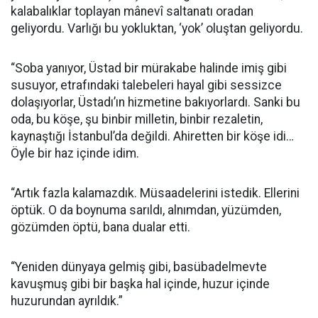
kalabalıklar toplayan mânevî saltanatı oradan
geliyordu. Varlığı bu yokluktan, ‘yok’ oluştan geliyordu.
“Soba yanıyor, Üstad bir mürakabe halinde imiş gibi
susuyor, etrafındaki talebeleri hayal gibi sessizce
dolaşıyorlar, Üstadı’ın hizmetine bakıyorlardı. Sanki bu
oda, bu köşe, şu binbir milletin, binbir rezaletin,
kaynaştığı İstanbul’da değildi. Ahiretten bir köşe idi…
Öyle bir haz içinde idim.
“Artık fazla kalamazdık. Müsaadelerini istedik. Ellerini
öptük. O da boynuma sarıldı, alnımdan, yüzümden,
gözümden öptü, bana dualar etti.
“Yeniden dünyaya gelmiş gibi, basübadelmevte
kavuşmuş gibi bir başka hal içinde, huzur içinde
huzurundan ayrıldık.”