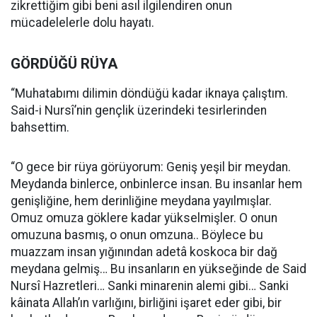
zikrettiğim gibi beni asıl ilgilendiren onun
mücadelelerle dolu hayatı.
GÖRDÜĞÜ RÜYA
“Muhatabımı dilimin döndüğü kadar iknaya çalıştım.
Said-i Nursî’nin gençlik üzerindeki tesirlerinden
bahsettim.
“O gece bir rüya görüyorum: Geniş yeşil bir meydan.
Meydanda binlerce, onbinlerce insan. Bu insanlar hem
genişliğine, hem derinliğine meydana yayılmışlar.
Omuz omuza göklere kadar yükselmişler. O onun
omuzuna basmış, o onun omzuna.. Böylece bu
muazzam insan yığınından adetâ koskoca bir dağ
meydana gelmiş… Bu insanların en yükseğinde de Said
Nursî Hazretleri… Sanki minarenin alemi gibi… Sanki
kâinata Allah’ın varlığını, birliğini işaret eder gibi, bir