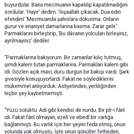
buyurdular. Bana mecmuanın kapatılıp kapatılmadığını
sordular. ‘Hayır’ dedim. ‘İnşaallah çıkacak. Dua edin
efendim’ ‘Mecmuanda şahıslara dokunma. Onların
gurur ve enaniyet damarlarına basma. Zarar gelir.’
Parmaklarını birleştirip, ‘Bu dâvanın yolcuları birleşiniz,
ayrılmayınız’ dediler.
“Parmaklarına bakıyorum. Bir zamanlar kılıç tutmuş,
şimdi kalem tutan parmaklarına. Parmakları kalem gibi
idi. Gözleri açık mavi, duru durgun bir bakışı vardı. Şark
şivesiyle konuşuyorlardı. Fakat ne söylediklerini
mükemmel anlıyorduk. Asliyetinden, yerliliğinden
hiçbir şey kaybetmemişti.
“Yüzü soluktu. Adı gibi kendisi de nurdu. Bir pîr-i fânî
idi. Fakat fânî olmayan, ezelî ve ebedî bir varlığa
bağlanmıştı. Bu varlık için her şeyini feda etmiş, onun
yolunda yok olmuştu. İşte onun gönüller fetheden,