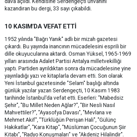
dava açıldı. Kendisine Serdengeçti unvanını
kazandıran bu dergi, 33 sayı çıkabildi.
10 KASIM’DA VEFAT ETTİ
1952 yılında "Bağrı Yanık" adlı bir mizah gazetesi
çıkardı. Bu yayında inancının mücadelesini esprili bir
dille okuyucularına aktardı. Osman Yüksel, 1965-1969
yılları arasında Adalet Partisi Antalya milletvekilliği
yaptı. Partiden ayrıldıktan sonra da mücadelesine yine
yayınladığı yazı ve kitaplarla devam etti. Son olarak
Yeni İstanbul gazetesinde "Selam" başlığı altında
günlük yazılar yazan Serdengeçti, 10 Kasım 1983
tarihinde İstanbul'da vefat etti. Eserleri: "Mabedsiz
Şehir", "Bu Millet Neden Ağlar?", "Bir Nesli Nasıl
Mahvettiler?", "Ayasofya Davası", "Mevlana ve
Mehmet Akif", "Türklüğün Perişan Hali", "Gülünç
Hakikatlar", "Kara Kitap", "Müslüman Çocuğunun Şiir
Kitabı", "Radyo Konuşmaları" ve "Akdeniz Hilalindir".