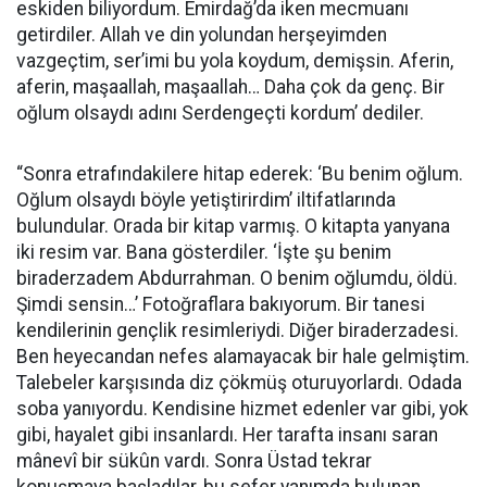
eskiden biliyordum. Emirdağ’da iken mecmuanı
getirdiler. Allah ve din yolundan herşeyimden
vazgeçtim, ser’imi bu yola koydum, demişsin. Aferin,
aferin, maşaallah, maşaallah… Daha çok da genç. Bir
oğlum olsaydı adını Serdengeçti kordum’ dediler.
“Sonra etrafındakilere hitap ederek: ‘Bu benim oğlum.
Oğlum olsaydı böyle yetiştirirdim’ iltifatlarında
bulundular. Orada bir kitap varmış. O kitapta yanyana
iki resim var. Bana gösterdiler. ‘İşte şu benim
biraderzadem Abdurrahman. O benim oğlumdu, öldü.
Şimdi sensin…’ Fotoğraflara bakıyorum. Bir tanesi
kendilerinin gençlik resimleriydi. Diğer biraderzadesi.
Ben heyecandan nefes alamayacak bir hale gelmiştim.
Talebeler karşısında diz çökmüş oturuyorlardı. Odada
soba yanıyordu. Kendisine hizmet edenler var gibi, yok
gibi, hayalet gibi insanlardı. Her tarafta insanı saran
mânevî bir sükûn vardı. Sonra Üstad tekrar