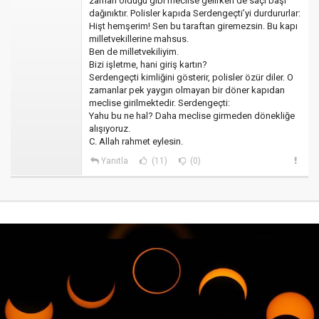
zaman olduğu gibi meclise gelirken de saçı başı
dağınıktır. Polisler kapıda Serdengeçti’yi durdururlar:
Hişt hemşerim! Sen bu taraftan giremezsin. Bu kapı
milletvekillerine mahsus.
Ben de milletvekiliyim.
Bizi işletme, hani giriş kartın?
Serdengeçti kimliğini gösterir, polisler özür diler. O
zamanlar pek yaygın olmayan bir döner kapıdan
meclise girilmektedir. Serdengeçti:
Yahu bu ne hal? Daha meclise girmeden dönekliğe
alışıyoruz.
C. Allah rahmet eylesin.
Yanıtla
(11)
(0)