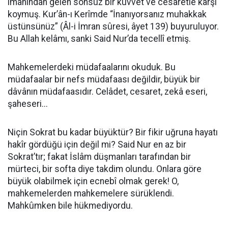
imanından gelen sonsuz bir kuvvet ve cesaretle karşı
koymuş. Kur’ân-ı Kerîmde “İnanıyorsanız muhakkak
üstünsünüz” (Âl-i İmran sûresi, âyet 139) buyuruluyor.
Bu Allah kelâmı, sanki Said Nur’da tecellî etmiş.
Mahkemelerdeki müdafaalarını okuduk. Bu
müdafaalar bir nefs müdafaası değildir, büyük bir
dâvânın müdafaasıdır. Celâdet, cesaret, zekâ eseri,
şaheseri...
Niçin Sokrat bu kadar büyüktür? Bir fikir uğruna hayatı
hakîr gördüğü için değil mi? Said Nur en az bir
Sokrat’tır; fakat İslâm düşmanları tarafından bir
mürteci, bir softa diye takdim olundu. Onlara göre
büyük olabilmek için ecnebî olmak gerek! O,
mahkemelerden mahkemelere sürüklendi.
Mahkûmken bile hükmediyordu.