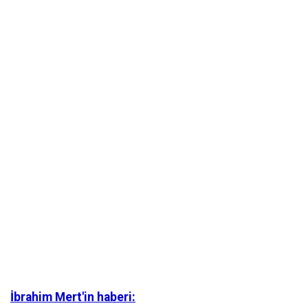
İbrahim Mert'in haberi: