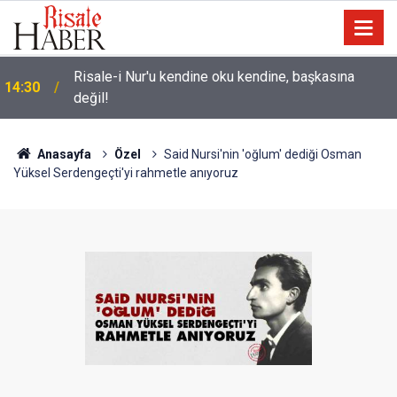
Risale-i Nur'u kendine oku kendine, başkasına
14:30
değil!
Anasayfa
Özel
Said Nursi'nin 'oğlum' dediği Osman
Yüksel Serdengeçti'yi rahmetle anıyoruz