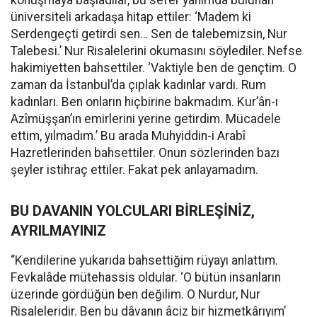
konuşmaya başladılar, bu sefer yanımda bulunan
üniversiteli arkadaşa hitap ettiler: ‘Madem ki
Serdengeçti getirdi sen… Sen de talebemizsin, Nur
Talebesi.’ Nur Risalelerini okumasını söylediler. Nefse
hakimiyetten bahsettiler. ‘Vaktiyle ben de gençtim. O
zaman da İstanbul’da çıplak kadınlar vardı. Rum
kadınları. Ben onların hiçbirine bakmadım. Kur’ân-ı
Azîmüşşan’ın emirlerini yerine getirdim. Mücadele
ettim, yılmadım.’ Bu arada Muhyiddin-i Arabî
Hazretlerinden bahsettiler. Onun sözlerinden bazı
şeyler istihraç ettiler. Fakat pek anlayamadım.
BU DAVANIN YOLCULARI BİRLEŞİNİZ,
AYRILMAYINIZ
“Kendilerine yukarıda bahsettiğim rüyayı anlattım.
Fevkalâde mütehassis oldular. ‘O bütün insanların
üzerinde gördüğün ben değilim. O Nurdur, Nur
Risaleleridir. Ben bu dâvanın âciz bir hizmetkârıyım’