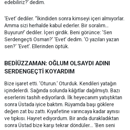
edebiliriz?’ dedim.
‘Evet’ dediler. “İkindiden sonra kimseyi içeri almıyorlar.
Amma sizi herhalde kabul ederler. Bir soralım…
Buyurun!’ dediler. İçeri girdik. Beni görünce: ‘Sen
Serdengeçti Osman?‘ ‘Evet’ dedim. ‘O yazıları yazan
sen?‘ ‘Evet’. Ellerinden öptük.
BEDİÜZZAMAN: OĞLUM OLSAYDI ADINI
SERDENGEÇTİ KOYARDIM
Bize işaret etti. ‘Oturun.‘ Oturduk. Kendileri yatağın
içindelerdi. Sağında solunda kâğıtlar dağılmıştı. Bazı
eserlerini tashih ediyorlardı. İlk heyecanım yatıştıktan
sonra Üstada iyice baktım. Rüyamda başı göklere
değen zat bu zattı. Kıyafetine varıncaya kadar aynısı
ve tıpkısı. Hayret ediyordum. Bir anda durakladıktan
sonra Üstad bize karşı tekrar döndüler... ‘Ben seni