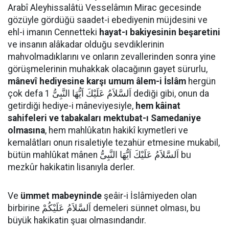
Arabî Aleyhissalâtü Vesselâmın Mirac gecesinde
gözüyle gördüğü saadet-i ebediyenin müjdesini ve
ehl-i imanın Cennetteki
hayat-ı bakiyesinin beşaretini
ve insanın alâkadar olduğu sevdiklerinin
mahvolmadıklarını ve onların zevallerinden sonra yine
görüşmelerinin muhakkak olacağının gayet sürurlu,
mânevî hediyesine karşı umum âlem-i İslâm
hergün
çok defa اَلسَّلاَمُ عَلَيْكَ اَيُّهَا النَّبِىُّ 1 dediği gibi, onun da
getirdiği hediye-i mâneviyesiyle,
hem kâinat
sahifeleri ve tabakaları mektubat-ı Samedaniye
olmasına
, hem mahlûkatın hakikî kıymetleri ve
kemalâtları onun risaletiyle tezahür etmesine mukabil,
bütün mahlûkat mânen اَلسَّلاَمُ عَلَيْكَ اَيُّهَا النَّبِىُّ bu
mezkûr hakikatin lisanıyla derler.
Ve
ümmet mabeyninde
şeâir-i İslâmiyeden olan
birbirine اَلسَّلاَمُ عَلَيْكُمْ demeleri sünnet olması, bu
büyük hakikatin şuaı olmasındandır.