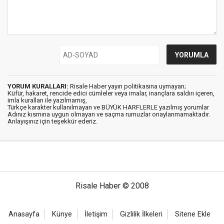
YORUM KURALLARI:
Risale Haber yayın politikasına uymayan;
Küfür, hakaret, rencide edici cümleler veya imalar, inançlara saldırı içeren,
imla kuralları ile yazılmamış,
Türkçe karakter kullanılmayan ve BÜYÜK HARFLERLE yazılmış yorumlar
Adınız kısmına uygun olmayan ve saçma rumuzlar onaylanmamaktadır.
Anlayışınız için teşekkür ederiz.
Risale Haber © 2008
Anasayfa
Künye
İletişim
Gizlilik İlkeleri
Sitene Ekle