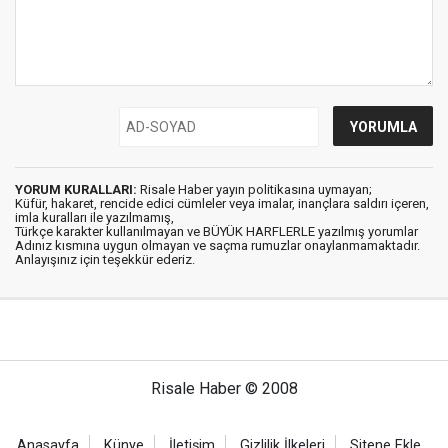
YORUM KURALLARI:
Risale Haber yayın politikasına uymayan;
Küfür, hakaret, rencide edici cümleler veya imalar, inançlara saldırı içeren,
imla kuralları ile yazılmamış,
Türkçe karakter kullanılmayan ve BÜYÜK HARFLERLE yazılmış yorumlar
Adınız kısmına uygun olmayan ve saçma rumuzlar onaylanmamaktadır.
Anlayışınız için teşekkür ederiz.
Risale Haber © 2008
Anasayfa
Künye
İletişim
Gizlilik İlkeleri
Sitene Ekle