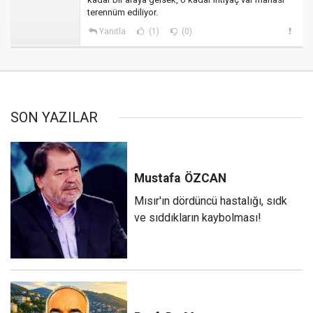
terennüm ediliyor.
Yanıtla
(1)
(0)
SON YAZILAR
Mustafa
ÖZCAN
Mısır'ın dördüncü hastalığı, sıdk
ve sıddıkların kaybolması!