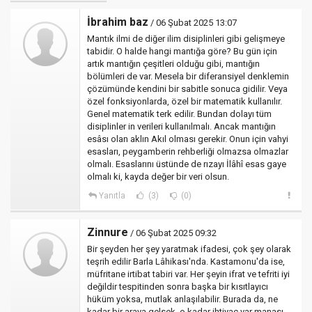
İbrahim baz
/ 06 Şubat 2025 13:07
Mantık ilmi de diğer ilim disiplinleri gibi gelişmeye
tabidir. O halde hangi mantığa göre? Bu gün için
artık mantığın çeşitleri olduğu gibi, mantığın
bölümleri de var. Mesela bir diferansiyel denklemin
çözümünde kendini bir sabitle sonuca gidilir. Veya
özel fonksiyonlarda, özel bir matematik kullanılır.
Genel matematik terk edilir. Bundan dolayı tüm
disiplinler in verileri kullanılmalı. Ancak mantığın
esâsı olan aklın Akıl olması gerekir. Onun için vahyi
esasları, peygamberin rehberliği olmazsa olmazlar
olmalı. Esaslarını üstünde de rızayı İlâhî esas gaye
olmalı ki, kayda değer bir veri olsun.
Yanıtla
(3)
(0)
Zinnure
/ 06 Şubat 2025 09:32
Bir şeyden her şey yaratmak ifadesi, çok şey olarak
teşrih edilir Barla Lâhikası'nda. Kastamonu'da ise,
müfritane irtibat tabiri var. Her şeyin ifrat ve tefriti iyi
değildir tespitinden sonra başka bir kısıtlayıcı
hüküm yoksa, mutlak anlaşılabilir. Burada da, ne
kadar bir araya gelsek, o kadar ihtiyaç var manası