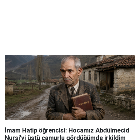
İmam Hatip öğrencisi: Hocamız Abdülmecid
Nursi'yi üstü çamurlu gördüğümde irkildim