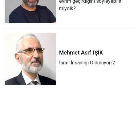
evrim geçirdiğini söyleyebilir
miydik?
Mehmet Asıf
IŞIK
İsrail İnsanlığı Öldürüyor-2