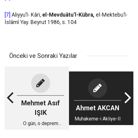
[7]
Aliyyu’l- Kâri,
el-Mevduâtu’l-Kübra,
el-Mektebu’l-
İslâmî Yay. Beyrut 1986, s. 104
Önceki ve Sonraki Yazılar
Mehmet Asıf
Ahmet AKCAN
IŞIK
Muhakeme-i Akliye-II
O gün, o deprem
günü…