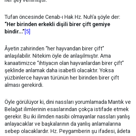
her şey verilmiştir.
Tufan öncesinde Cenab-ı Hak Hz. Nuh’a şöyle der:
“Her birinden erkekli dişili birer çift gemiye
bindir...”
[5]
Âyetin zahirinden “her hayvandan birer çift”
anlaşılabilir. Nitekim öyle de anlaşılmıştır. Ama
kanaatimizce “ihtiyacın olan hayvanlardan birer çift”
şeklinde anlamak daha isabetli olacaktır. Yoksa
yüzbinlerce hayvan türünün her birinden birer çift
alması gerekirdi.
Öyle görülüyor ki, dini nassları yorumlamada Mantık ve
Belağat ilimlerinin esaslarından çokça istifade etmek
gerekir. Bu iki ilimden nasibi olmayanlar nassları yanlış
anlayacaklar ve başkalarının da yanlış anlamalarına
sebep olacaklardır. Hz. Peygamberin şu ifadesi, âdeta