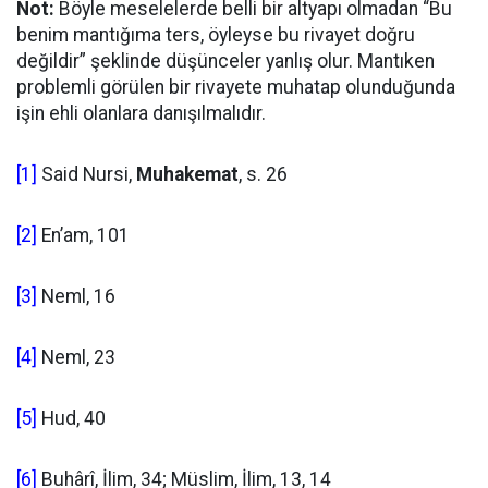
Not:
Böyle meselelerde belli bir altyapı olmadan “Bu
benim mantığıma ters, öyleyse bu rivayet doğru
değildir” şeklinde düşünceler yanlış olur. Mantıken
problemli görülen bir rivayete muhatap olunduğunda
işin ehli olanlara danışılmalıdır.
[1]
Said Nursi,
Muhakemat
, s. 26
[2]
En’am, 101
[3]
Neml, 16
[4]
Neml, 23
[5]
Hud, 40
[6]
Buhârî, İlim, 34; Müslim, İlim, 13, 14