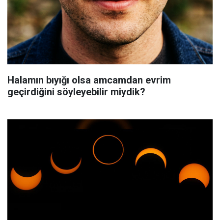
Halamın bıyığı olsa amcamdan evrim
geçirdiğini söyleyebilir miydik?