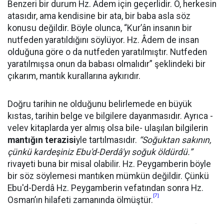
Benzeri bir durum Hz. Âdem için geçerlidir. O, herkesin
atasıdır, ama kendisine bir ata, bir baba asla söz
konusu değildir. Böyle olunca, “Kur’ân insanın bir
nutfeden yaratıldığını söylüyor. Hz. Âdem de insan
olduğuna göre o da nutfeden yaratılmıştır. Nutfeden
yaratılmışsa onun da babası olmalıdır” şeklindeki bir
çıkarım, mantık kurallarına aykırıdır.
Doğru tarihin ne olduğunu belirlemede en büyük
kıstas, tarihin belge ve bilgilere dayanmasıdır. Ayrıca -
velev kitaplarda yer almış olsa bile- ulaşılan bilgilerin
mantığın terazisi
yle tartılmasıdır.
“Soğuktan sakının,
çünkü kardeşiniz Ebu'd-Derdâ'yı soğuk öldürdü.”
rivayeti buna bir misal olabilir. Hz. Peygamberin böyle
bir söz söylemesi mantıken mümkün değildir. Çünkü
Ebu'd-Derdâ Hz. Peygamberin vefatından sonra Hz.
[7]
Osman’ın hilafeti zamanında ölmüştür.