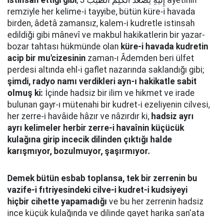
istinsah ettiği gibi
, إِلَيْهِ يَصْعَدُ الْكَلِمُ الطَّيِّبُ 3 âyetinin
remziyle her kelime-i tayyibe, bütün küre-i havada
birden, âdetâ zamansız, kalem-i kudretle istinsah
edildiği gibi mânevî ve makbul hakikatlerin bir yazar-
bozar tahtası hükmünde olan
küre-i havada kudretin
acip bir mu'cizesinin
zaman-ı Âdemden beri ülfet
perdesi altında ehl-i gaflet nazarında saklandığı gibi;
şimdi, radyo namı verdikleri ayn-ı hakikatle sabit
olmuş ki:
İçinde hadsiz bir ilim ve hikmet ve irade
bulunan gayr-ı mütenahi bir kudret-i ezeliyenin cilvesi,
her zerre-i havâide hâzır ve nâzırdır ki,
hadsiz ayrı
ayrı kelimeler herbir zerre-i havaînin küçücük
kulağına girip incecik dilinden çıktığı halde
karışmıyor, bozulmuyor, şaşırmıyor.
Demek bütün esbab toplansa, tek bir zerrenin bu
vazife-i fıtriyesindeki cilve-i kudret-i kudsiyeyi
hiçbir cihette yapamadığı
ve bu her zerrenin hadsiz
ince küçük kulağında ve dilinde gayet harika san'ata