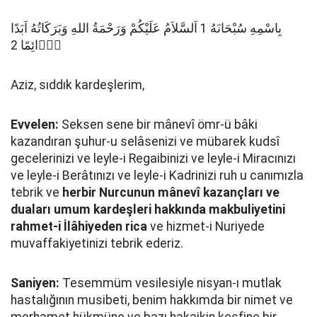
بِاسْمِهِ سُبْحَانَهُ 1 اَلسَّلاَمُ عَلَيْكُمْ وَرَحْمَةُ اللهِ وَبَرَكَاتُهُ اَبَدًا
دَۤائِمًا 2
Aziz, sıddık kardeşlerim,
Evvelen:
Seksen sene bir mânevî ömr-ü bâki
kazandıran şuhur-u selâsenizi ve mübarek kudsî
gecelerinizi ve leyle-i Regaibinizi ve leyle-i Miracınızı
ve leyle-i Berâtınızı ve leyle-i Kadrinizi ruh u canımızla
tebrik ve
herbir Nurcunun mânevî kazançları ve
duaları umum kardeşleri hakkında makbuliyetini
rahmet-i İlâhiyeden rica
ve hizmet-i Nuriyede
muvaffakiyetinizi tebrik ederiz.
Saniyen:
Tesemmüm vesilesiyle nisyan-ı mutlak
hastalığının musibeti, benim hakkımda bir nimet ve