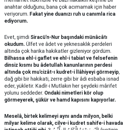
merhamet hükmüne ve bazı hakaikin keşfine bir
anahtar olduğunu, bana çok acımamak için haber
veriyorum.
Fakat yine duanızı ruh u canımla rica
ediyorum.
Evet, şimdi
Siracü'n-Nur başındaki münâcâtı
okudum.
Ülfet ve âdet ve yeknesaklık perdeleri
altında çok harika hakikatler gizleniyor gördüm.
Bilhassa ehl-i gaflet ve ehl-i tabiat ve felsefenin
dinsiz kısmı bu âdetullah kanunlarının perdesi
altında çok mu'cizât-ı kudret-i İlâhiyeyi görmeyip
,
dağ gibi bir hakikati, zerre gibi bir âdi esbaba isnad
eder, yükletir. Kadîr-i Mutlakın her şeydeki mârifet
yolunu seddeder.
Ondaki nimetleri kör olup
görmeyerek, şükür ve hamd kapısını kapıyorlar.
Meselâ, birtek kelimeyi aynı anda milyon, belki
milyar kelime olarak, cilve-i kudret sahife-i havada