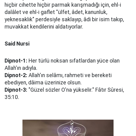
hiçbir cihette hiçbir parmak karışmadığı için, ehl-i
dalâlet ve ehl-i gaflet "ülfet, âdet, kanunluk,
yeknesaklık" perdesiyle saklayıp, âdi bir isim takıp,
muvakkat kendilerini aldatıyorlar.
Said Nursi
Dipnot-1:
Her türlü noksan sıfatlardan yüce olan
Allah'ın adıyla.
Dipnot-2:
Allah'ın selâmı, rahmeti ve bereketi
ebediyen, dâima üzerinize olsun.
Dipnot-3:
"Güzel sözler O'na yükselir." Fâtır Sûresi,
35:10.