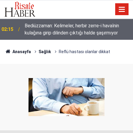
Müslümanlardan dilinizi çekin, onlardan biri
01:45
öldüğünde de
Anasayfa
Sağlık
Reflü hastası olanlar dikkat