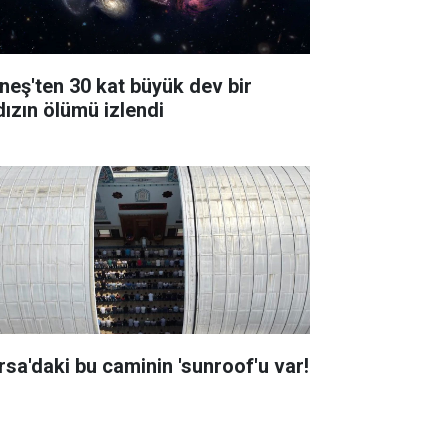
neş'ten 30 kat büyük dev bir
dızın ölümü izlendi
rsa'daki bu caminin 'sunroof'u var!