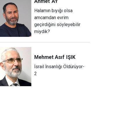
Ahmet
AY
Halamın bıyığı olsa
amcamdan evrim
geçirdiğini söyleyebilir
miydik?
Mehmet Asıf
IŞIK
İsrail İnsanlığı Öldürüyor-
2