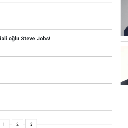
ali oğlu Steve Jobs!
1
2
3