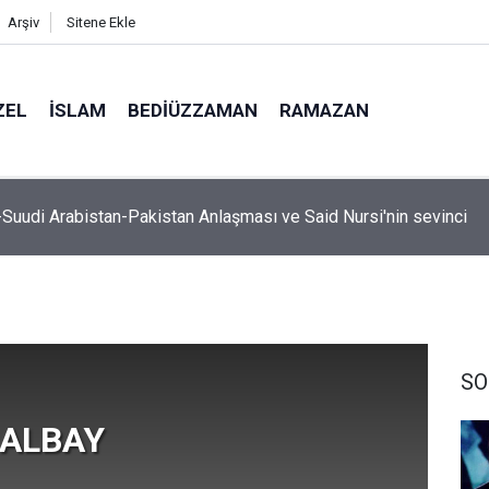
Arşiv
Sitene Ekle
ZEL
İSLAM
BEDIÜZZAMAN
RAMAZAN
, hutbe sırasında telefonla oynayan cemaate tepki: Aşağı inece
SO
 ALBAY