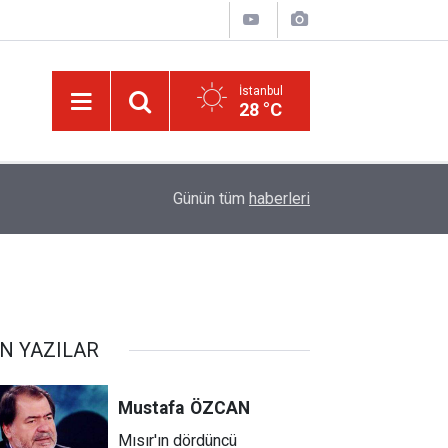
İstanbul
28 °C
ğim!
09:58
Güneş'ten 30 kat büyük dev bir yıldızın ölümü iz
Günün tüm
haberleri
N YAZILAR
Mustafa
ÖZCAN
Mısır'ın dördüncü