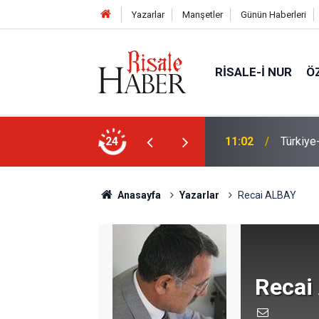
Yazarlar
Manşetler
Günün Haberleri
RISALE-I NUR
Ö
n Anlaşması ve Said Nursi'nin sevinci
24
10:22
İmamdan
Anasayfa
Yazarlar
Recai ALBAY
Recai