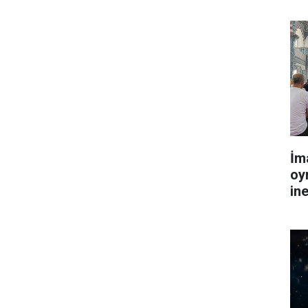
İm
oy
in