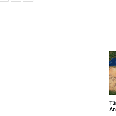
Tü
An