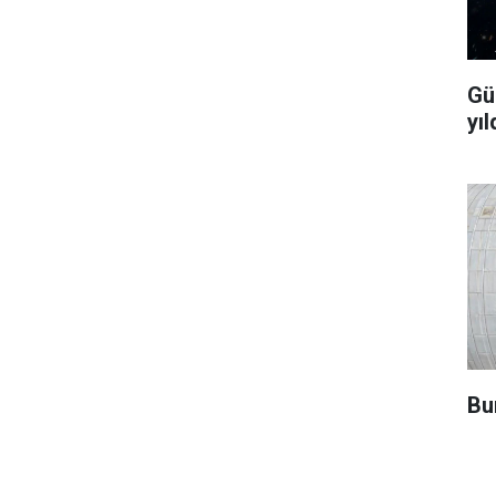
Gü
yıl
Bu