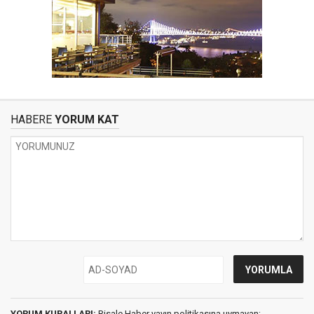
HABERE
YORUM KAT
YORUM KURALLARI:
Risale Haber yayın politikasına uymayan;