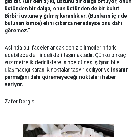
gibidir. (Bir deniz) ki, üstünü bir dalga örtüyor, onun
üstünden bir dalga, onun üstünden de bir bulut.
Birbiri üstüne yığılmış karanlıklar. (Bunların içinde
bulunan kimse) elini çıkarsa neredeyse onu dahi
göremez.”
Aslında bu ifadeler ancak deniz bilimcilerin fark
edebilecekleri incelikleri taşımaktadır. Çünkü birkaç
yüz metrelik derinliklere inince güneş ışığının bile
ulaşmadığı karanlık noktalar tasvir ediliyor ve
insanın
parmağını dahi göremeyeceği noktaları haber
veriyor.
Zafer Dergisi