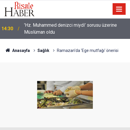
Bilim insanlarından hafıza keşfi: Unutulan anılar geri
13:40
getirilebilir mi?
Anasayfa
Sağlık
Ramazan'da 'Ege mutfağı' önerisi