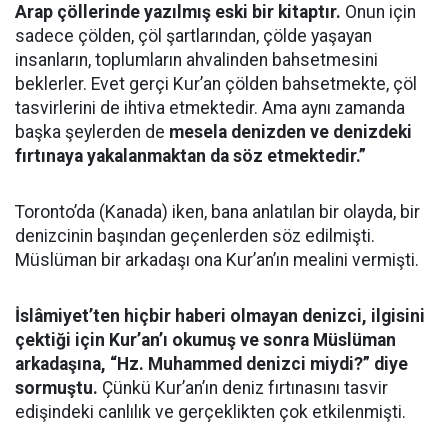
Arap çöllerinde yazılmış eski bir kitaptır.
Onun için
sadece çölden, çöl şartlarından, çölde yaşayan
insanların, toplumların ahvalinden bahsetmesini
beklerler. Evet gerçi Kur’an çölden bahsetmekte, çöl
tasvirlerini de ihtiva etmektedir. Ama aynı zamanda
başka şeylerden de
mesela denizden ve denizdeki
fırtınaya yakalanmaktan da söz etmektedir.”
Toronto’da (Kanada) iken, bana anlatılan bir olayda, bir
denizcinin başından geçenlerden söz edilmişti.
Müslüman bir arkadaşı ona Kur’an’ın mealini vermişti.
İslâmiyet’ten hiçbir haberi olmayan denizci, ilgisini
çektiği için Kur’an’ı okumuş ve sonra Müslüman
arkadaşına, “Hz. Muhammed denizci miydi?” diye
sormuştu.
Çünkü Kur’an’ın deniz fırtınasını tasvir
edişindeki canlılık ve gerçeklikten çok etkilenmişti.