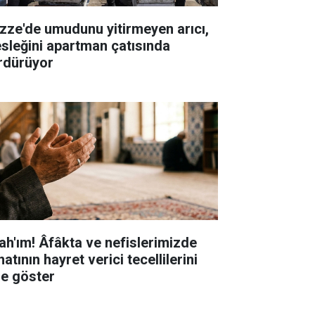
zze'de umudunu yitirmeyen arıcı,
sleğini apartman çatısında
rdürüyor
lah'ım! Âfâkta ve nefislerimizde
atının hayret verici tecellilerini
ze göster