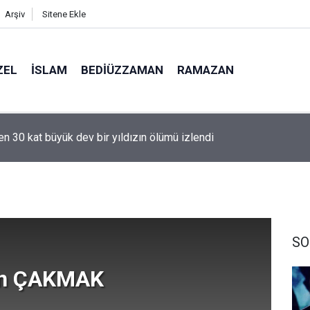
Arşiv
Sitene Ekle
ZEL
İSLAM
BEDIÜZZAMAN
RAMAZAN
aki bu caminin 'sunroof'u var!
SO
n ÇAKMAK