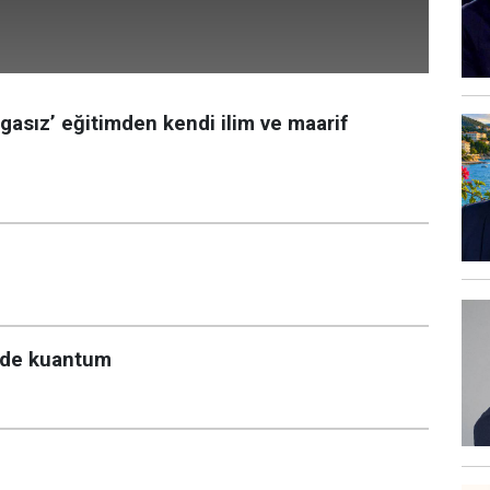
asız’ eğitimden kendi ilim ve maarif
imde kuantum