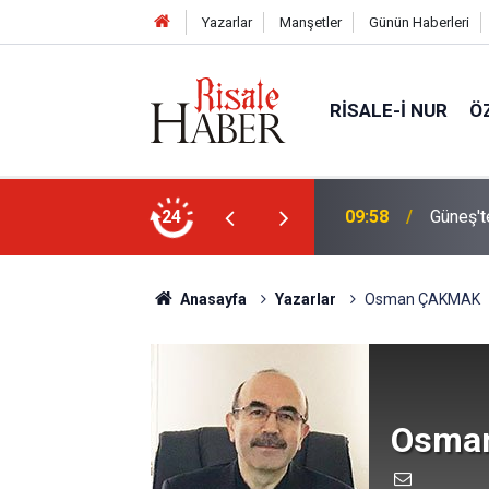
Yazarlar
Manşetler
Günün Haberleri
RISALE-I NUR
Ö
ıldızın ölümü izlendi
24
09:35
Bursa'd
Anasayfa
Yazarlar
Osman ÇAKMAK
Osma