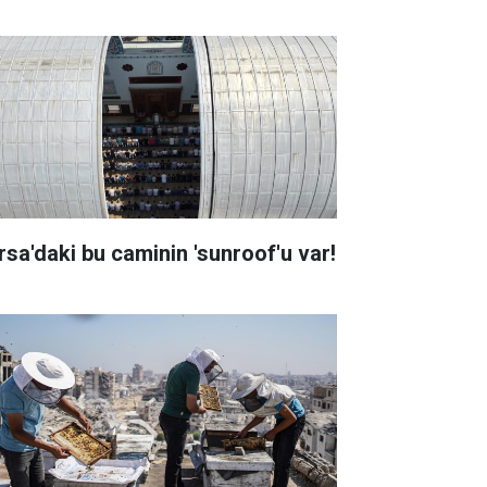
rsa'daki bu caminin 'sunroof'u var!