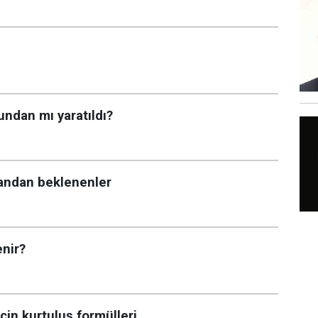
ndan mı yaratıldı?
kandan beklenenler
enir?
için kurtuluş formülleri