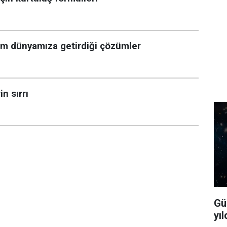
tim dünyamıza getirdiği çözümler
n sırrı
Gü
yıl