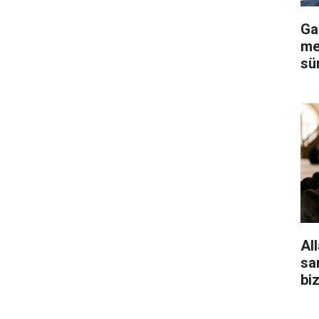
Ga
me
sü
Al
san
bi