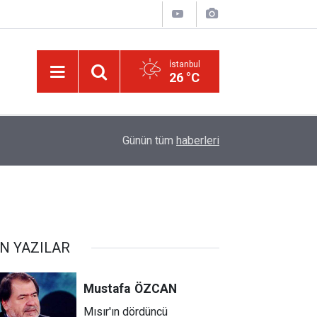
İstanbul
26 °C
09:15
Gazze'de umudunu yitirmeyen arıcı, mesleğini a
Günün tüm
haberleri
N YAZILAR
Mustafa
ÖZCAN
Mısır'ın dördüncü