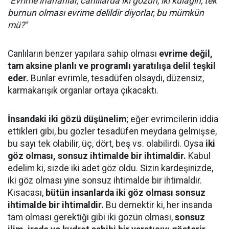
''Evrime inananlar, canlılarda iki gözün, iki kulağın, tek
burnun olması evrime delildir diyorlar, bu mümkün
mü?''
Canlıların benzer yapılara sahip olması
evrime değil,
tam aksine planlı ve programlı yaratılışa delil teşkil
eder.
Bunlar evrimle, tesadüfen olsaydı, düzensiz,
karmakarışık organlar ortaya çıkacaktı.
İnsandaki iki gözü düşünelim
; eğer evrimcilerin iddia
ettikleri gibi, bu gözler tesadüfen meydana gelmişse,
bu sayı tek olabilir, üç, dört, beş vs. olabilirdi. Oysa
iki
göz olması, sonsuz ihtimalde bir ihtimaldir.
Kabul
edelim ki, sizde iki adet göz oldu. Sizin kardeşinizde,
iki göz olması yine sonsuz ihtimalde bir ihtimaldir.
Kısacası,
bütün insanlarda iki göz olması sonsuz
ihtimalde bir ihtimaldir.
Bu demektir ki, her insanda
tam olması gerektiği gibi iki gözün olması,
sonsuz