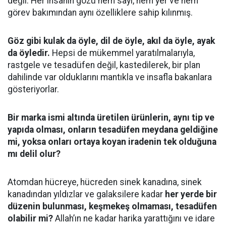
değil. Her insanın gözü hem sayı, hem yer ve hem
görev bakımından aynı özelliklere sahip kılınmış.
Göz gibi kulak da öyle, dil de öyle, akıl da öyle, ayak
da öyledir.
Hepsi de mükemmel yaratılmalarıyla,
rastgele ve tesadüfen değil, kastedilerek, bir plan
dahilinde var olduklarını mantıkla ve insafla bakanlara
gösteriyorlar.
Bir marka ismi altında üretilen ürünlerin, aynı tip ve
yapıda olması, onların tesadüfen meydana geldiğine
mi, yoksa onları ortaya koyan iradenin tek olduğuna
mı delil olur?
Atomdan hücreye, hücreden sinek kanadına, sinek
kanadından yıldızlar ve galaksilere kadar
her yerde bir
düzenin bulunması, keşmekeş olmaması, tesadüfen
olabilir mi?
Allah’ın ne kadar harika yarattığını ve idare