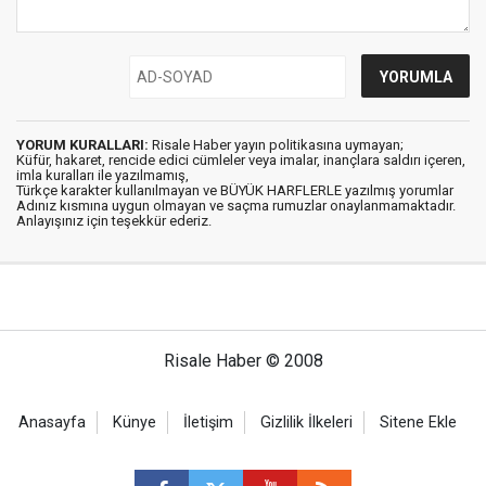
YORUM KURALLARI:
Risale Haber yayın politikasına uymayan;
Küfür, hakaret, rencide edici cümleler veya imalar, inançlara saldırı içeren,
imla kuralları ile yazılmamış,
Türkçe karakter kullanılmayan ve BÜYÜK HARFLERLE yazılmış yorumlar
Adınız kısmına uygun olmayan ve saçma rumuzlar onaylanmamaktadır.
Anlayışınız için teşekkür ederiz.
Risale Haber © 2008
Anasayfa
Künye
İletişim
Gizlilik İlkeleri
Sitene Ekle