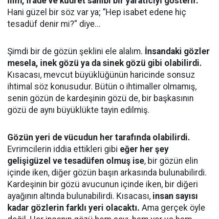
ilim, irade ve kudret sahibi bir yaratıcıyı gösterir.
Hani güzel bir söz var ya; “Hep isabet edene hiç
tesadüf denir mi?” diye...
Şimdi bir de gözün şeklini ele alalım.
İnsandaki gözler
mesela, inek gözü ya da sinek gözü gibi olabilirdi.
Kısacası, mevcut büyüklüğünün haricinde sonsuz
ihtimal söz konusudur. Bütün o ihtimaller olmamış,
senin gözün de kardeşinin gözü de, bir başkasının
gözü de aynı büyüklükte tayin edilmiş.
Gözün yeri de vücudun her tarafında olabilirdi.
Evrimcilerin iddia ettikleri gibi
eğer her şey
gelişigüzel ve tesadüfen olmuş ise
, bir gözün elin
içinde iken, diğer gözün başın arkasında bulunabilirdi.
Kardeşinin bir gözü avucunun içinde iken, bir diğeri
ayağının altında bulunabilirdi. Kısacası,
insan sayısı
kadar gözlerin farklı yeri olacaktı.
Ama gerçek öyle