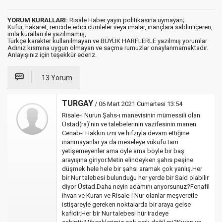
YORUM KURALLARI:
Risale Haber yayın politikasına uymayan;
Küfür, hakaret, rencide edici cümleler veya imalar, inançlara saldırı içeren,
imla kuralları ile yazılmamış,
Türkçe karakter kullanılmayan ve BÜYÜK HARFLERLE yazılmış yorumlar
Adınız kısmına uygun olmayan ve saçma rumuzlar onaylanmamaktadır.
Anlayışınız için teşekkür ederiz.
13 Yorum
TURGAY
/ 06 Mart 2021 Cumartesi 13:54
Risale-i Nurun Şahs-ı manevisinin mümessili olan
Üstad(ra)'nin ve talebelerinin vazifesinin manen
Cenab-ı Hakkın izni ve hıfzıyla devam ettiğine
inanmayanlar ya da meseleye vukufu tam
yetişemeyenler ama öyle ama böyle bir baş
arayışına giriyor.Metin elindeyken şahıs peşine
düşmek hele hele bir şahsı aramak çok yanlış.Her
bir Nur talebesi bulunduğu her yerde bir Said olabilir
diyor Üstad.Daha neyin adamını arıyorsunuz?Fenafil
ihvan ve Kuran ve Risale-i Nur olanlar meşveretle
istişareyle gereken noktalarda bir araya gelse
kafidir.Her bir Nur talebesi hür iradeye