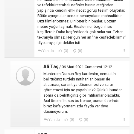
ve tefekkür tembeli nefisler birinin eteğinden
yapışınca kendini ehl-i necat görüp teslim oluyorlar.
Bütün ayrışmalar benzer senaryoların mahsulüdür.
Dizi filmler bitmez. Biri biter biri başlar. Çözüm
metne yoğunlaşmak. Risale-i nur özgün has
keşiflerdir. Daha keşfedilecek çok sırlar var. Ezber
tekrarıyla olmaz. Her gün her an "ne keşfedebilirm?"
diye arayış içindekiler isti
Yanıtla
(3)
(0)
Ali Taş
/ 06 Mart 2021 Cumartesi 12:12
Muhterem Dursun Bey kardeşim, cemaatin
belirttiğiniz türdeki imtihanları başarı ile
atlatması, sarsıntıya düşmemesi ve zarar
görmemesi için ne yapabiliriz? Çünkü, bundan
sonra da belirttiğiniz gibi imtihanlar olacaktır.
Asıl önemli husus bu bence, bunun üzerinde
biraz kafa yormamızda fayda var diye
düşünüyorum.
Yanıtla
(0)
(0)