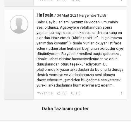
Hafsala
/ 04 Mart 2021 Perşembe 15:58
Sabri Bey bu anlamlı yazınız ile vicdani umuminin
sesi oldunuz. Ağabeylere vefatlarından sonra
yapılan bu hayasızca ahlaksızca saldırılara karşı en
azından itiraz etmek (Akifin tabiri ile''... hiç olmazsa
yanımdan kovarım'' ) Risale Nur ları okuyan istifade
eden vicdanı olan herkesin boynunun borcudur diye
düşünüyorum. Bu yazınız vesilesi başta şahsınıza ,
Risale Haber ekibine hassasiyetlerinden ve onurlu
duruşlarından ötürü teşekkür ediyorum. Bu
platformda ki yazar arkadaşları da bu onurlu duruşa
destek vermeye ve vicdanlarımızın sesi olmaya
davet ediyorum ,şimdiden bu çağrıma ses verecek
yürekli arkadaşlarıma hürmetlerimi arz ederim.
Yanıtla
(2)
(1)
Daha fazlasını göster