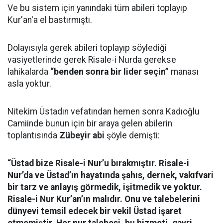
Ve bu sistem için yanındaki tüm abileri toplayıp
Kur'an'a el bastırmıştı.
Dolayısıyla gerek abileri toplayıp söylediği
vasiyetlerinde gerek Risale-i Nurda gerekse
lahikalarda
“benden sonra bir lider seçin”
manası
asla yoktur.
Nitekim Üstadın vefatından hemen sonra Kadıoğlu
Camiinde bunun için bir araya gelen abilerin
toplantısında
Zübeyir abi
şöyle demişti:
“Üstad bize Risale-i Nur’u bırakmıştır. Risale-i
Nur’da ve Üstad’ın hayatında şahıs, dernek, vakıfvari
bir tarz ve anlayış görmedik, işitmedik ve yoktur.
Risale-i Nur Kur’an’ın malıdır. Onu ve talebelerini
dünyevi temsil edecek bir vekil Üstad işaret