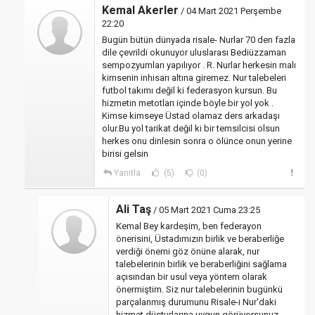
Kemal Akerler
/ 04 Mart 2021 Perşembe
22:20
Bugün bütün dünyada risale- Nurlar 70 den fazla
dile çevrildi okunuyor uluslarası Bediüzzaman
sempozyumları yapılıyor . R. Nurlar herkesin malı
kimsenin inhisarı altına giremez. Nur talebeleri
futbol takımı değil ki federasyon kursun. Bu
hizmetin metotları içinde böyle bir yol yok .
Kimse kimseye Üstad olamaz ders arkadaşı
olur.Bu yol tarikat değil ki bir temsilcisi olsun
herkes onu dinlesin sonra o ölünce onun yerine
birisi gelsin
Yanıtla
(5)
(0)
Ali Taş
/ 05 Mart 2021 Cuma 23:25
Kemal Bey kardeşim, ben federayon
önerisini, Üstadımızın birlik ve beraberliğe
verdiği önemi göz önüne alarak, nur
talebelerinin birlik ve beraberliğini sağlama
açısından bir usul veya yöntem olarak
önermiştim. Siz nur talebelerinin bugünkü
parçalanmış durumunu Risale-i Nur'daki
hizmet düsturlarına uygun görüyorsunuz