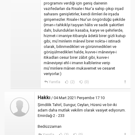
programını verdiği için geniş dairenin
vazifedarları da Risale-i Nur’a sahip çıkıp irşad
sahasını genişletirler, kendi ilimleri ile irşada
girişemezler. Risale-i Nur’un öngördüğü şekilde
(iman-ı tahkikîyi taşıyan hâlis ve sadık şakirtleri
dahi, bulundukları kasaba, karye ve şehirlerde,
hizmet-i imaniye itibarıyla âdetâ birer gizli kutup
gibi, mü’minlerin mânevî birer nokta-i istinadı
olarak, bilinmedikleri ve görünmedikleri ve
görüşülmedikleri halde, kuvve-i mâneviye-i
itikadları cesur birer zâbit gibi, kuvve-i
mâneviyeyi ehl-i imanın kalblerine verip
mü’minlere mânen mukavemet ve cesaret
veriyorlar.)
Yanıtla
(2)
(0)
Hakkı
/ 04 Mart 2021 Perşembe 17:10
Şimdilik Tahirî, Sungur, Ceylan, Hüsnü ve bir-iki
adam daha mutlak vekilim olarak vasiyet ediyorum.
Emirdağ-2 - 233
Bediüzzaman
Yanıtla
(3)
(0)