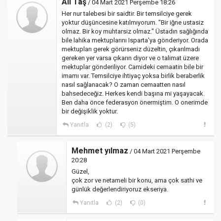
Ali Taş
/ 04 Mart 2021 Perşembe 18:26
Her nur talebesi bir saidtir. Bir temsilciye gerek
yoktur düşüncesine katılmıyorum. "Bir iğne ustasiz
olmaz. Bir koy muhtarsiz olmaz." Üstadın sağlığında
bile lahika mektuplarını Isparta'ya gönderiyor. Orada
mektupları gerek görürseniz düzeltin, çıkarılmadı
gereken yer varsa çıkarın diyor ve o talimat üzere
mektuplar gönderiliyor. Camideki cemaatin bile bir
imamı var. Temsilciye ihtiyaç yoksa birlik beraberlik
nasıl sağlanacak? O zaman cemaatten nasıl
bahsedeceğiz. Herkes kendi başına mi yaşayacak.
Ben daha önce federasyon önermiştim. O onerimde
bir değişiklik yoktur.
Yanıtla
(2)
(5)
Mehmet yılmaz
/ 04 Mart 2021 Perşembe
20:28
Güzel,
çok zor ve netameli bir konu, ama çok sathi ve
günlük değerlendiriyoruz ekseriya.
Yanıtla
(2)
(0)