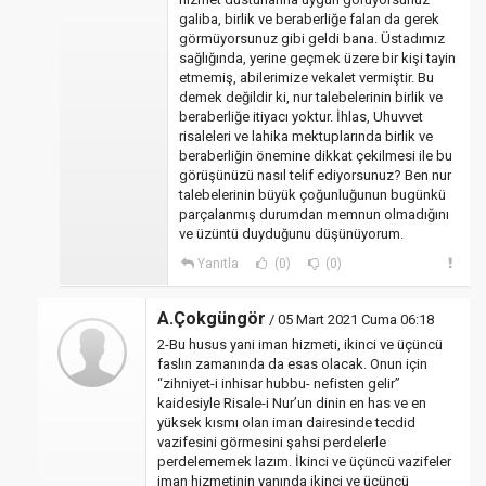
galiba, birlik ve beraberliğe falan da gerek
görmüyorsunuz gibi geldi bana. Üstadımız
sağlığında, yerine geçmek üzere bir kişi tayin
etmemiş, abilerimize vekalet vermiştir. Bu
demek değildir ki, nur talebelerinin birlik ve
beraberliğe itiyacı yoktur. İhlas, Uhuvvet
risaleleri ve lahika mektuplarında birlik ve
beraberliğin önemine dikkat çekilmesi ile bu
görüşünüzü nasıl telif ediyorsunuz? Ben nur
talebelerinin büyük çoğunluğunun bugünkü
parçalanmış durumdan memnun olmadığını
ve üzüntü duyduğunu düşünüyorum.
Yanıtla
(0)
(0)
A.Çokgüngör
/ 05 Mart 2021 Cuma 06:18
2-Bu husus yani iman hizmeti, ikinci ve üçüncü
faslın zamanında da esas olacak. Onun için
“zihniyet-i inhisar hubbu- nefisten gelir”
kaidesiyle Risale-i Nur’un dinin en has ve en
yüksek kısmı olan iman dairesinde tecdid
vazifesini görmesini şahsi perdelerle
perdelememek lazım. İkinci ve üçüncü vazifeler
iman hizmetinin yanında ikinci ve üçüncü