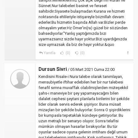
sahiptir.Mihenklerimiz çok açık değil mi?Kuran ve
Sünnet.Nur talebeleri basiret ve feraset
sahibidir.Siyasete bulaşmadan Kurana ve hizmeti
noktasında ehlileriyle istişareyle biiznillah devam
ederler.Bu hizmetin başında Allah var.Bizler perde
olmayalım yeter.Hz Ömer'in(ra) güzel bir sözünden
bahsediyorlar."Yanlış yaptığımızda bizi
uyarmazsanız sizde hayır yoktur.Bizi uyardığınızda
size uymazsak da biz de hayır yoktur.&quo
Yanıtla
(0)
(0)
Dursun Sivri
/ 05 Mart 2021 Cuma 22:00
Kendisini Risale-i Nura talebe olarak tanımlayan,
mensubiyetle iftihar edebilen her bir nur talebesi
fenafil sırrına muvaffak olabilmişlerden müteşekkil
şahs-ı maneviye bir şey yapamayacağını bilen
dalalet cephesi şeytani planlarla birilerini bir şekilde
lider olarak servis ederek şişiriyor. Buna müsait
mizaçları bir şekilde buluyorlar. Sonra O şişirdiklerini
bir kumpasla tepetaklak kündeye getiriyorlar. Bu
uzun metrajlı bir senaryo oluyor. Sonra telafisi
mümkün olmayan hasarlar bırakıyorlar. Bu tür
oyunlar sadece oyuna gelenin imtihanı değil umum
nur talebelerinin imtihanıdır. Kırık notlarımız. Tahkik