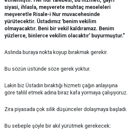
etmemiştir. Her nur talebesi, bu hizmeti, gayri
siyasi, ihlasla, meşverete muhtaç meseleleri
meşveretle Risale-i Nur muvacehesinde
yürütecektir. Üstadımız 'benim vekilim
olmayacaktır. Beni bir vekil kaldıramaz. Benim
yüzlerce, binlerce vekilim olacaktır’ buyurmuştur.”
Aslında buraya nokta koyup bırakmak gerekir.
Bu sözün üstünde söze gerek yoktur.
Lakin biz Üstadın bıraktığı hizmeti çağın anlayışına
göre tahlil etmek adına biraz kafa yormaya çalışıyoruz.
Zira piyasada çok silik düşünceler dolaşmaya başladı.
Bu sebeple şöyle bir akıl yürütmek gerekecek: