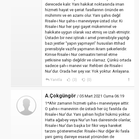
derecede kalır. Yani hakikat noktasında iman
hizmeti hayat ve şeriat fasıllarının önünde en
mühimmi ve en azamı olur. Yani şahıs değil
Risale-i Nur şahs-ı maneviyeye üstad olur. Ki
Risale-i Nur her şeyi gayet mükemmel ve
hakikate uygun olarak vaz etmiş ve izah etmiştir.
Üstadın bir nevi iştirak-i amel prensibiyle yaptığı
bazı jestler “yapın yapmayın” hususları ittihad
prensibiyle vazife yapmanın ikram şekerleridir.
Kimse Risale-i Nur cemaatini temsil etme
yetkisine sahip değildir ve olamaz. Çünkü ortada
sadece şah-ı manevi var. Rehberi de Risale-i
Nur’dur. Orada her şey var. Yok yoktur. Anlayana.
Yanıtla
(3)
(0)
A.Çokgüngör
/ 05 Mart 2021 Cuma 06:19
1*Ahir zamanın hizmeti şahs-ı maneviyeye aittir.
O şahs-ı manevinin de üstadı her üç fasılda da
Risale-i Nur’dur. Yani şahsın hiçbir hükmü yoktur.
Hatta ağabey veya Nur’un has dairesinde olanlar,
Risale-i Nur’dan başka bir fikir veya hareket
tarzını gösteremezler. Risale-i Nur diğer iki fasla
yani geniş daireye esasat yönünden de