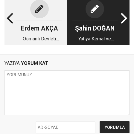
Erdem AKÇA
Şahin DOĞAN
Osmanlı Devleti
Yahya Kemal ve
modelinde
bazıları
liyakatsizlik ve
ehliyetsizlik
YAZIYA
YORUM KAT