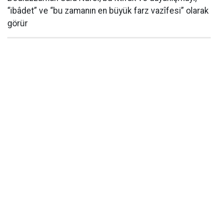
“ibâdet” ve “bu zamanın en büyük farz vazîfesi” olarak
görür