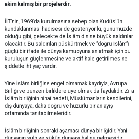
akim kalmış bir projelerdir.
İİT’nin, 1969’da kurulmasına sebep olan Kudüs’ün
kundaklanması hadisesi de gösteriyor ki, günümüzde
olduğu gibi, gelecekte de İslâm dinine büyük saldırılar
olacaktır. Bu saldırıları püskürtmek ve “doğru İslâm”ı
güçlü bir ifade ile dünya kamuoyuna anlatmak için bu
kuruluşun güçlenmesine ve aktif hale getirilmesine
şiddetle ihtiyaç vardır.
Yine İslâm birliğine engel olmamak kaydıyla, Avrupa
Birliği ve benzeri birliklere üye olmak da faydalıdır. Zira
İslâm birliğinin nihaî hedefi, Müslümanların kendilerini,
dış dünyaya, daha doğru ve huzurlu bir anlayış
ortamında tanıtabilmeleridir.
İslâm birliğinin sonraki aşaması dünya birliğidir. Yani
dünyanın sulh ve sükûn dünyası haline gelmesidir.