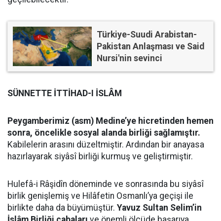
Türkiye-Suudi Arabistan-
Pakistan Anlaşması ve Said
Nursi'nin sevinci
SÜNNETTE İTTİHAD-I İSLÂM
Peygamberimiz (asm) Medine’ye hicretinden hemen
sonra, öncelikle sosyal alanda birliği sağlamıştır.
Kabilelerin arasını düzeltmiştir. Ardından bir anayasa
hazırlayarak siyâsî birliği kurmuş ve geliştirmiştir.
Hulefâ-i Râşidîn döneminde ve sonrasında bu siyâsî
birlik genişlemiş ve Hilâfetin Osmanlı’ya geçişi ile
birlikte daha da büyümüştür.
Yavuz Sultan Selim’in
İslâm Birliği çabaları
ve önemli ölçüde başarıya