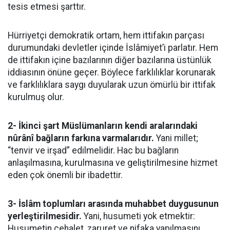
tesis etmesi şarttır.
Hürriyetçi demokratik ortam, hem ittifakın parçası
durumundaki devletler içinde İslâmiyet’i parlatır. Hem
de ittifakın içine bazılarının diğer bazılarına üstünlük
iddiasının önüne geçer. Böylece farklılıklar korunarak
ve farklılıklara saygı duyularak uzun ömürlü bir ittifak
kurulmuş olur.
2- İkinci şart Müslümanların kendi aralarındaki
nûrânî bağların farkına varmalarıdır.
Yani millet;
“tenvir ve irşad” edilmelidir. Hac bu bağların
anlaşılmasına, kurulmasına ve geliştirilmesine hizmet
eden çok önemli bir ibadettir.
3- İslâm toplumları arasında muhabbet duygusunun
yerleştirilmesidir.
Yani, husumeti yok etmektir:
Husumetin cehalet, zaruret ve nifaka yapılmasını