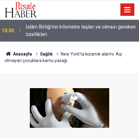
Ünlü futbolcu Dembele: Eşimin yüzünü
09:47
göstermemesi dini bir mesele!
Anasayfa
Sağlık
New York’ta kızamık alarmı: Aşı
olmayan çocuklara kamu yasağı