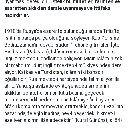
uyanması gereklidir. Üstelik
bu milletler, tarihten ve
esaretten aldıkları dersle uyanmaya ve ittifaka
hazırdırlar.
1910’da Rusya’da esarette bulunduğu sırada Tiflis’te,
İslâmın parça parça olduğunu söyleyen Rus Polisine
Bediüzzaman’ın cevabı şudur: “Tahsile gitmişler. İşte
Hindistan (Pakistan), İslâmın müstaid bir veledidir;
İngiliz mekteb-i idadîsinde çalışıyor. Mısır, İslâm’ın zeki
bir mahdumudur; İngiliz mekteb-i mülkiyesinden ders
alıyor. Kafkas ve Türkistan, İslâmın iki bahadır
oğullarıdır; Rus mekteb-i harbiyesinde talim alıyor. İlâ
âhir… Yahu, şu asılzade evlât, şehadetnamelerini
aldıktan sonra, herbiri bir kıt’a başına geçecek,
muhteşem âdil pederleri olan İslâmiyet’in bayrağını
âfâk-ı kemâlâtta temevvüc ettirmekle, kader-i Ezelînin
nazarında, feleğin inadına, nev-i beşerdeki hikmet-i
ezeliyenin sırrını ilân edecektir.” (Nursî Sünûhat, s. 84)