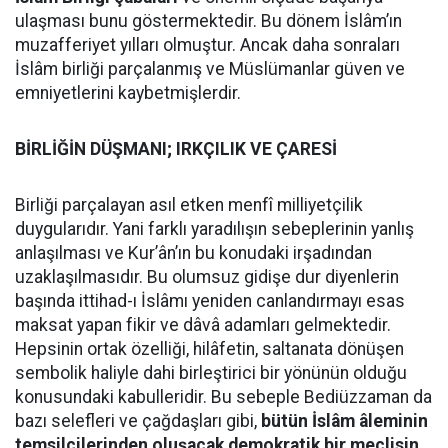
ulaşması bunu göstermektedir. Bu dönem İslâm’ın
muzafferiyet yılları olmuştur. Ancak daha sonraları
İslâm birliği parçalanmış ve Müslümanlar güven ve
emniyetlerini kaybetmişlerdir.
BİRLİĞİN DÜŞMANI; IRKÇILIK VE ÇARESİ
Birliği parçalayan asıl etken menfî milliyetçilik
duygularıdır. Yani farklı yaradılışın sebeplerinin yanlış
anlaşılması ve Kur’ân’ın bu konudaki irşadından
uzaklaşılmasıdır. Bu olumsuz gidişe dur diyenlerin
başında ittihad-ı İslâmı yeniden canlandırmayı esas
maksat yapan fikir ve dâvâ adamları gelmektedir.
Hepsinin ortak özelliği, hilâfetin, saltanata dönüşen
sembolik haliyle dahi birleştirici bir yönünün olduğu
konusundaki kabulleridir. Bu sebeple Bediüzzaman da
bazı selefleri ve çağdaşları gibi,
bütün İslâm âleminin
temsilcilerinden oluşacak demokratik bir meclisin,