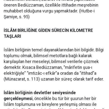
öneren Bediüzzaman, özellikle ittihadın meşrebinin
muhabbet olduğuna vurgu yapmaktadır. (Hutbe-i
Şamiye, s. 95)
İSLÂM BİRLİĞİNE GİDEN SÜRECİN KİLOMETRE
TAŞLARI
İslâm birliğinin temel dayanaklarından biri bilgidir. Bilgi
toplumu olmak, bilimsel metotlara bağlı kalarak
karşılaşılan her meseleyi, bilimsel verilerle çözmek
demektir. Kısaca Bediüzzaman, “mârifetin şua-ı
elektriğiyle” “imtizâc-ı efkâr”a oradan da “ittihad”a
(Münazarat, s. 113) uzanan bir süreç olarak tarif eder.
İslâm birliğinin devletler seviyesinde
gerçekleşmesi
, öncelikle bu tür bir şuurun her bir
İslâm toplumuna ve bireylere yerleşmiş olması ile