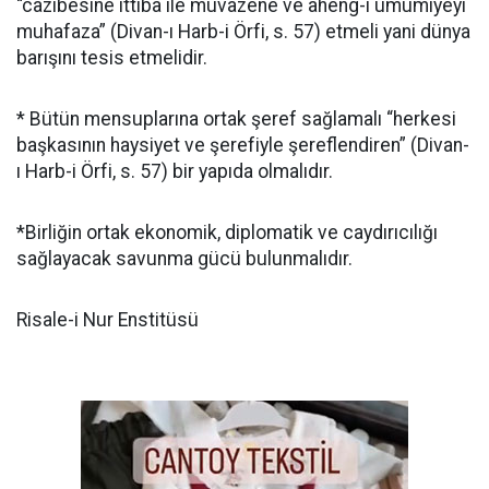
“câzibesine ittibâ ile muvazene ve âheng-i umumiyeyi
muhafaza” (Divan-ı Harb-i Örfi, s. 57) etmeli yani dünya
barışını tesis etmelidir.
* Bütün mensuplarına ortak şeref sağlamalı “herkesi
başkasının haysiyet ve şerefiyle şereflendiren” (Divan-
ı Harb-i Örfi, s. 57) bir yapıda olmalıdır.
*Birliğin ortak ekonomik, diplomatik ve caydırıcılığı
sağlayacak savunma gücü bulunmalıdır.
Risale-i Nur Enstitüsü