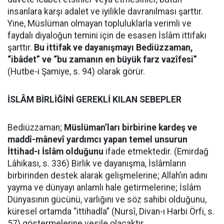
insanlara karşı adalet ve iyilikle davranılması şarttır.
Yine, Müslüman olmayan topluluklarla verimli ve
faydalı diyaloğun temini için de esasen İslâm ittifakı
şarttır.
Bu ittifak ve dayanışmayı Bediüzzaman,
“ibâdet” ve “bu zamanın en büyük farz vazîfesi”
(Hutbe-i Şamiye, s. 94) olarak görür.
İSLÂM BİRLİĞİNİ GEREKLİ KILAN SEBEPLER
Bediüzzaman;
Müslüman’ları birbirine kardeş ve
maddî-mânevî yardımcı yapan temel unsurun
İttihad-ı İslâm olduğunu
ifade etmektedir. (Emirdağ
Lâhikası, s. 336) Birlik ve dayanışma, İslâmların
birbirinden destek alarak gelişmelerine; Allah’ın adını
yayma ve dünyayı anlamlı hale getirmelerine; İslâm
Dünyasının gücünü, varlığını ve söz sahibi olduğunu,
küresel ortamda “ittihadla” (Nursî, Divan-ı Harbi Örfi, s.
57) göstermelerine vesile olacaktır.