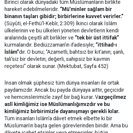
Birinci olarak dünyadaki tüm Müslümanların birlikte
hareket edebilmeleridir.
“Mü’minler sağlam bir
binanın taşları gibidir; birbirlerine kuvvet verirler.”
(Süyûti, el-Fethü’l-Kebîr, 2:309) İkinci olarak İslâm
ülkelerinin ve bu ülkeleri yöneten devletlerin kendi
aralarında çeşitli alt birlikler ve
“tek bir üst ittifak”
kurmalarıdır. Bediüzzaman’ın ifadesiyle;
“ittihad-ı
İslâm”
dır. O bunu; “Azametli, bahtsız bir kıt’anın; şanlı,
tali’siz bir devletin; değerli, sahipsiz bir kavmin
reçetesi” olarak sunar. (Mektubat, Sayfa 452)
İnsan olmak şüphesiz tüm dünya insanları ile ortak
paydamızdır. Ancak bu payda dünyaya aittir, geçicidir
ve hemcinslerimizle zayıf bir bağ kurar. V
azgeçilmez
aslî kimliğimiz ise Müslümanlığımızdır ve bu
kimliğimiz birbirimizle dayanışmayı gerekli kılar.
Tüm insanları İslâm’a dâvet etmek elbette ki bir
Müslüman’ın başta gelen görevlerinden biridir. Ama bu
dâvete icabet etsinler veya etmesinler, bütün