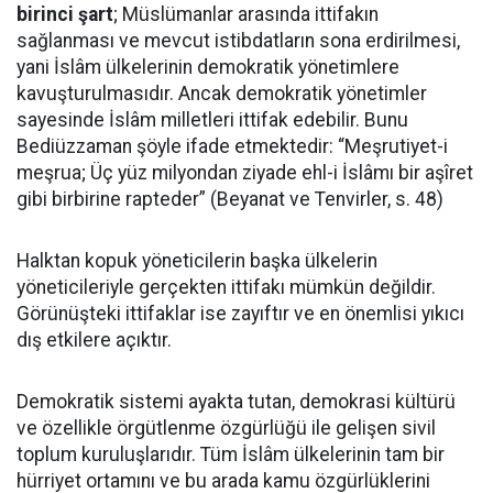
birinci şart
; Müslümanlar arasında ittifakın
sağlanması ve mevcut istibdatların sona erdirilmesi,
yani İslâm ülkelerinin demokratik yönetimlere
kavuşturulmasıdır. Ancak demokratik yönetimler
sayesinde İslâm milletleri ittifak edebilir. Bunu
Bediüzzaman şöyle ifade etmektedir: “Meşrutiyet-i
meşrua; Üç yüz milyondan ziyade ehl-i İslâmı bir aşîret
gibi birbirine rapteder” (Beyanat ve Tenvirler, s. 48)
Halktan kopuk yöneticilerin başka ülkelerin
yöneticileriyle gerçekten ittifakı mümkün değildir.
Görünüşteki ittifaklar ise zayıftır ve en önemlisi yıkıcı
dış etkilere açıktır.
Demokratik sistemi ayakta tutan, demokrasi kültürü
ve özellikle örgütlenme özgürlüğü ile gelişen sivil
toplum kuruluşlarıdır. Tüm İslâm ülkelerinin tam bir
hürriyet ortamını ve bu arada kamu özgürlüklerini