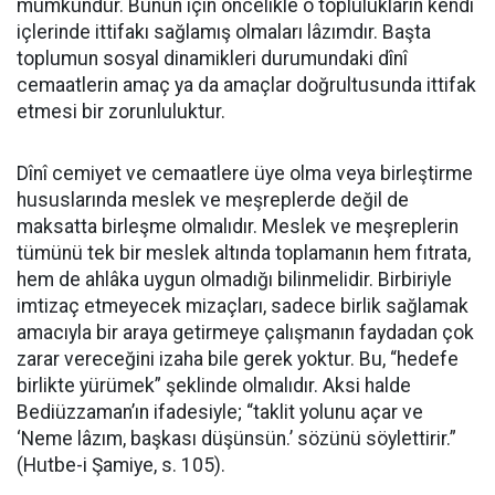
mümkündür. Bunun için öncelikle o toplulukların kendi
içlerinde ittifakı sağlamış olmaları lâzımdır. Başta
toplumun sosyal dinamikleri durumundaki dînî
cemaatlerin amaç ya da amaçlar doğrultusunda ittifak
etmesi bir zorunluluktur.
Dînî cemiyet ve cemaatlere üye olma veya birleştirme
hususlarında meslek ve meşreplerde değil de
maksatta birleşme olmalıdır. Meslek ve meşreplerin
tümünü tek bir meslek altında toplamanın hem fıtrata,
hem de ahlâka uygun olmadığı bilinmelidir. Birbiriyle
imtizaç etmeyecek mizaçları, sadece birlik sağlamak
amacıyla bir araya getirmeye çalışmanın faydadan çok
zarar vereceğini izaha bile gerek yoktur. Bu, “hedefe
birlikte yürümek” şeklinde olmalıdır. Aksi halde
Bediüzzaman’ın ifadesiyle; “taklit yolunu açar ve
‘Neme lâzım, başkası düşünsün.’ sözünü söylettirir.”
(Hutbe-i Şamiye, s. 105).