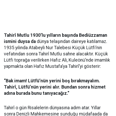
Tahirî Mutlu 1930’lu yılların başında Bediüzzaman
ismini duysa da
dünya telaşından daireye katılamaz.
1935 yılında Atabeyli Nur Talebesi Küçük Lütfi’nin
vefatından sonra Tahirî Mutlu sahne alacaktır. Küçük
Lütfi toprağa verilirken Hafız Ali, Kuleönü’nde imam­lık
yapmakta olan Hafız Mustafa’ya Tahirî’yi gösterir:
“Bak imam! Lütfü’nün yerini boş bırakmayalım.
Tahirî, Lütfü’nün yerini alır. Bundan sonra hizmet
adına burada bunu tanıyacağız.”
Tahirî o gün Risalelerin dünyasına adım atar. Yıllar
sonra Denizli Mahkemesine sunduğu müdafaada da