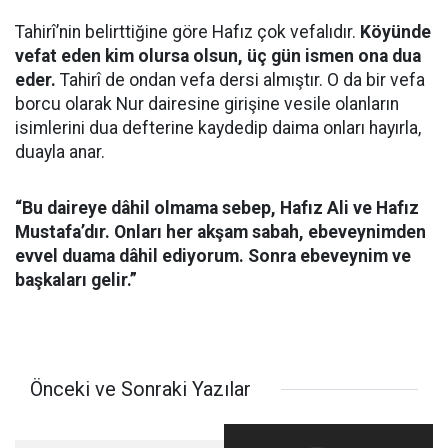
Tahirî’nin belirttiğine göre Hafız çok vefalıdır.
Köyünde
ve­fat eden kim olursa olsun, üç gün ismen ona dua
eder.
Tahirî de ondan vefa dersi almıştır. O da bir vefa
borcu olarak Nur dairesine girişine vesile olanların
isimlerini dua defterine kaydedip daima onları hayırla,
duayla anar.
“Bu daireye dâhil olmama sebep, Hafız Ali ve Hafız
Mustafa’dır. Onları her akşam sabah, ebeveynimden
evvel duama dâhil ediyorum. Sonra ebe­­veynim ve
başkaları gelir.”
Önceki ve Sonraki Yazılar