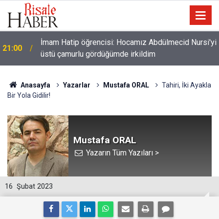
İmam Hatip öğrencisi: Hocamız Abdülmecid Nursi'yi
21:00
üstü çamurlu gördüğümde irkildim
Anasayfa
Yazarlar
Mustafa ORAL
Ta­hi­ri, İki Ayakla
Bir Yola Gidilir!
Mustafa ORAL
Yazarın Tüm Yazıları >
16
Şubat 2023