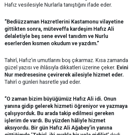
Hafız vesilesiyle Nurlarla tanıştığını ifade eder.
“Be­­di­üz­za­man Hazretlerini Kastamonu vilayetine
gittikten sonra, müteveffa kardeşim Hafız Ali
delaletiyle beş sene evvel tanıdım ve Nurlu
eserlerden kısmen okudum ve yazdım.”
Tahirî, Hafız’ın umutlarını boş çıkarmaz. Kısa zamanda
güzel yazısı ve ihlâsıyla dikkatleri üzerine çeker.
Evini
Nur medresesine çevirerek ailesiyle hizmet eder.
Tahirî o günleri hasretle yad eder.
“O zaman bizim büyüğümüz Hafız Ali idi. Onun
yanına gidip gelerek hizmeti öğreniyor ve yazmaya
çalışıyorduk. Bu arada takip edilmesi gereken
işlerim de vardı. Bu yüzden hâliyle hizmet
aksıyordu. Bir gün Hafız Ali Ağabey’in yanına