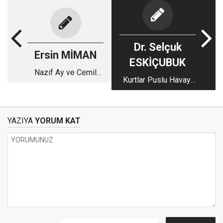
Dr. Selçuk
Ersin MİMAN
ESKİÇUBUK
Nazif Ay ve Cemil
Kurtlar Puslu Havayı
Kılıç’ın ‘Tekbîr’
Sever!
Üzerinden
Hezeyânları
YAZIYA
YORUM KAT