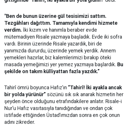
gittiğimde ‘Tahirî, iki ayakla bir yola gidilir!’
dedi.
"Ben de bunun üzerine gül tesisimizi sattım.
Tezgâhları dağıttım. Tamamıyla kendimi hizmete
verdim.
İki kızım ve hanımla beraber evde
mütemadiyen Risale yazmaya başladık. Evde iki sofra
vardı. Birinin üzerinde Risale yazardık, biri de
yanımızda dururdu, üzerinde yemek yerdik. Annem
yemekleri hazırlar, biz kalemlerimizi bırakıp öteki
masada yemeğimizi yer yemez yazmaya başlardık.
Bu
şekilde on takım külliyattan fazla yazdık.”
Tahirî ömrü boyunca Hafız’ın
“Tahirî! İki ayakla ancak
bir yolda yürünür”
sözünü sık sık anarak hizmetin her
şeyden önce olduğunu etrafındakilere anlatır. Risale-i
Nur’u Hafız vasıtasıyla tanıdığından ve ondan çok
istifade ettiğinden Üstad’ı­mız­dan sonra en çok onun
adını zikreder.