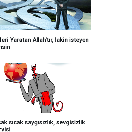
lleri Yaratan Allah'tır, lakin isteyen
nsin
cak sıcak saygısızlık, sevgisizlik
rvisi