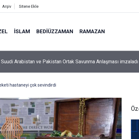
Arşiv
Sitene Ekle
ZEL
İSLAM
BEDIÜZZAMAN
RAMAZAN
aman’ın ölüm döşeğindeki talebesine gösterdiği vefa ve verdiği
keti hastaneyi çok sevindirdi
Öz