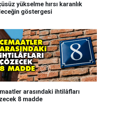
çüsüz yükselme hırsı karanlık
leceğin göstergesi
maatler arasındaki ihtilâfları
zecek 8 madde