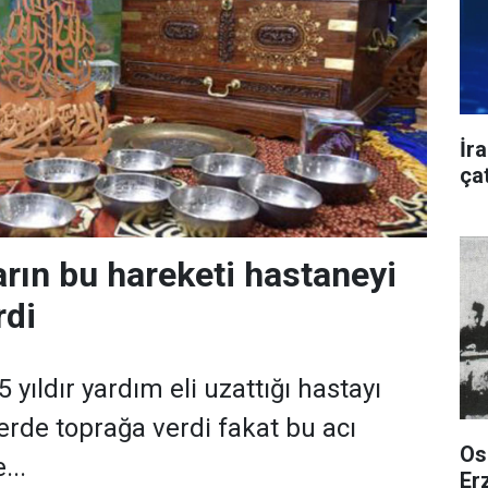
İra
ça
ın bu hareketi hastaneyi
rdi
yıldır yardım eli uzattığı hastayı
erde toprağa verdi fakat bu acı
Os
...
Er