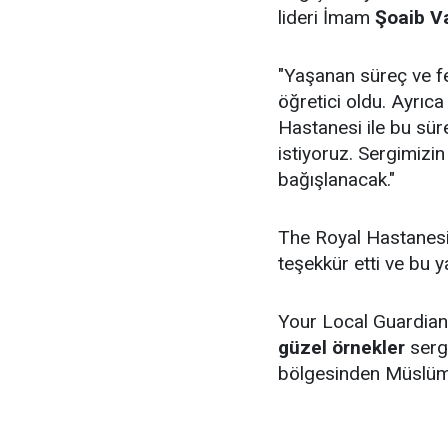
lideri İmam
Şoaib V
"Yaşanan süreç ve fe
öğretici oldu. Ayrıc
Hastanesi ile bu sür
istiyoruz. Sergimizi
bağışlanacak."
The Royal Hastanesi
teşekkür etti ve bu ya
Your Local Guardian
güzel örnekler
sergi
bölgesinden Müslüma