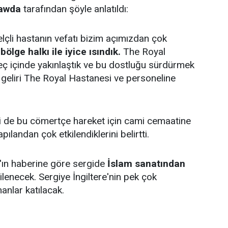
awda
tarafından şöyle anlatıldı:
lçli hastanın vefatı bizim açımızdan çok
a
bölge halkı ile iyice ısındık.
The Royal
eç içinde yakınlaştık ve bu dostluğu sürdürmek
n geliri The Royal Hastanesi ve personeline
 de bu cömertçe hareket için cami cemaatine
pılandan çok etkilendiklerini belirtti.
'ın haberine göre sergide
İslam sanatından
lenecek. Sergiye İngiltere'nin pek çok
nlar katılacak.