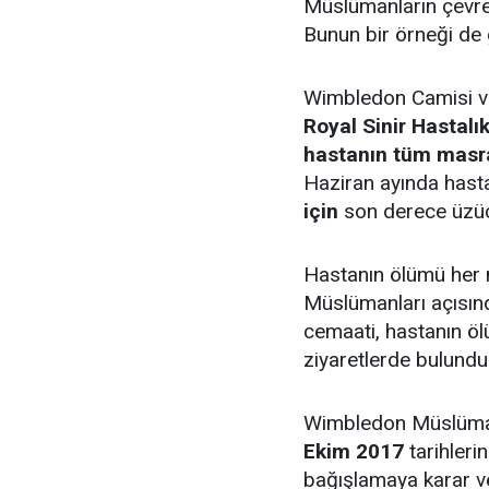
Müslümanların çevresi
Bunun bir örneği de 
Wimbledon Camisi ve
Royal Sinir Hastalı
hastanın tüm masra
Haziran ayında hast
için
son derece üzü
Hastanın ölümü her 
Müslümanları açısınd
cemaati, hastanın ö
ziyaretlerde bulundu
Wimbledon Müslüman
Ekim 2017
tarihleri
bağışlamaya karar v