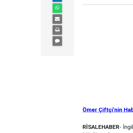
Ömer Çiftçi'nin Ha
RİSALEHABER
- İng