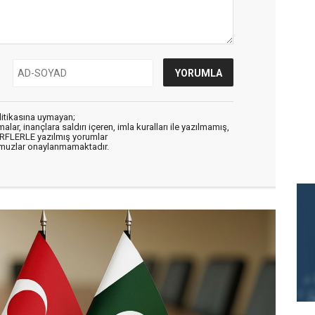
litikasına uymayan;
alar, inançlara saldırı içeren, imla kuralları ile yazılmamış,
ARFLERLE yazılmış yorumlar
muzlar onaylanmamaktadır.