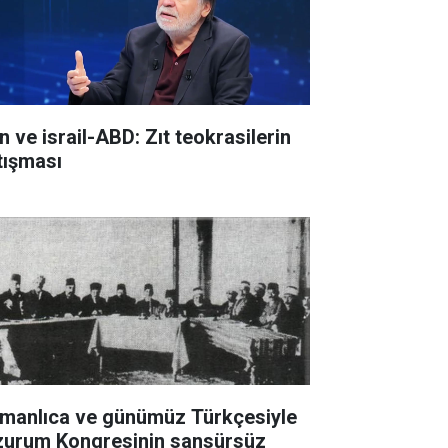
n ve israil-ABD: Zıt teokrasilerin
tışması
manlıca ve günümüz Türkçesiyle
zurum Kongresinin sansürsüz