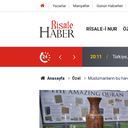
Yazarlar
Manşetler
Günün Haberleri
RISALE-I NUR
Ö
Bediüzz
kistan Ortak Savunma Anlaşması imzaladı
24
16:14
müjde
Anasayfa
Özel
Müslümanların bu hare