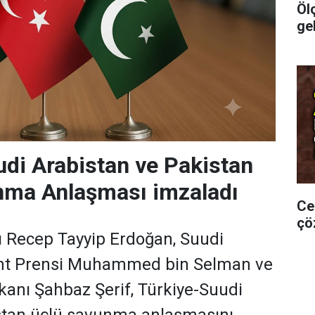
Öl
ge
udi Arabistan ve Pakistan
nma Anlaşması imzaladı
Ce
çö
Recep Tayyip Erdoğan, Suudi
aht Prensi Muhammed bin Selman ve
anı Şahbaz Şerif, Türkiye-Suudi