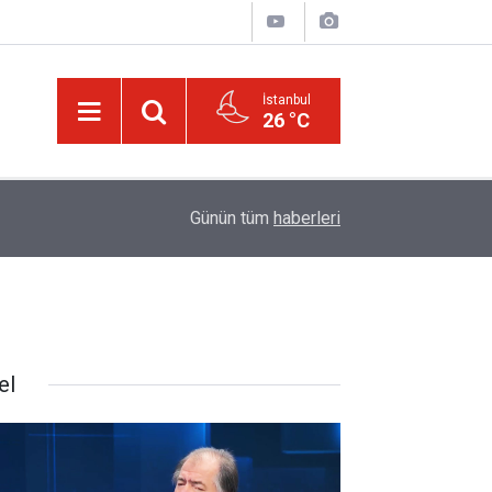
İstanbul
26 °C
14:57
Meta'ya çocuk güvenliği davasında rekor ceza:
Günün tüm
haberleri
el