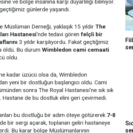
ne ve bölge insanına karşı duyarlılığı biliniyor.
geçtiğimiz günlerde yaşandı.
 Müslüman Derneği, yaklaşık 15 yıldır
The
kları Hastanesi
'nde tedavi gören
felçli bir
Fii
flarını
3 yıldır karşılıyordu. Fakat geçtiğimiz
se
a öldü. Bu durum
Wimbledon cami cemaati
cü oldu.
ne kadar üzücü olsa da, Wimbledon
an yeni bir dostluğun başlangıcı oldu. Cami
lümünden sonra The Royal Hastanesi'ne sık sık
. Hastane de bu dostluk elini geri çevirmedi.
ları bu dostluğu bir adım öteye götürerek
7-8
nde bir sergi açarak, toplanan geliri hastaneye
Sı
se
erdi. Bu karar bölge Müslümanlarının