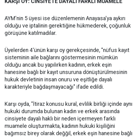
KARŞI OY: CİNSİYETE DAYALI FARKLI MUAMELE
AYM'nin 5 üyesi ise düzenlemenin Anayasa'ya aykırı
olduğu ve iptalinin gerektiğine hükmederek, çoğunluk
görüşüne katılmadılar.
Üyelerden 4'ünün karşı oy gerekçesinde, "nüfus kayıt
sisteminin aile bağlarını göstermesinin mümkün
olduğu ancak bu yapılırken kadının, erkek eşin
hanesine bağlı bir kayıt unsuruna dönüştürülmesinin
hukuk devletinin insan onuru ve eşitliğe dayalı
karakteriyle bağdaşmayacağı" ifade edildi.
Karşı oyda, "İtiraz konusu kural, evlilik birliği içinde aynı
hukuki durumda bulunan kadın ve erkek arasında
cinsiyete dayalı haklı bir neden içermeyen farklı
muamele oluşturmakta, kadının hukuki kişiliğini
bağımsız birey olarak değğil, erkek eşin hanesine bağlı