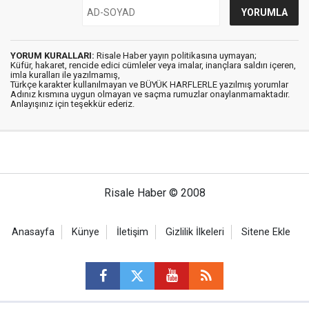
YORUM KURALLARI:
Risale Haber yayın politikasına uymayan;
Küfür, hakaret, rencide edici cümleler veya imalar, inançlara saldırı içeren,
imla kuralları ile yazılmamış,
Türkçe karakter kullanılmayan ve BÜYÜK HARFLERLE yazılmış yorumlar
Adınız kısmına uygun olmayan ve saçma rumuzlar onaylanmamaktadır.
Anlayışınız için teşekkür ederiz.
Risale Haber © 2008
Anasayfa
Künye
İletişim
Gizlilik İlkeleri
Sitene Ekle