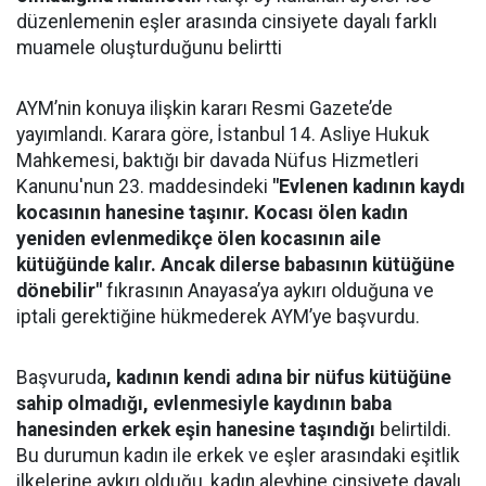
düzenlemenin eşler arasında cinsiyete dayalı farklı
muamele oluşturduğunu belirtti
AYM’nin konuya ilişkin kararı Resmi Gazete’de
yayımlandı. Karara göre, İstanbul 14. Asliye Hukuk
Mahkemesi, baktığı bir davada Nüfus Hizmetleri
Kanunu'nun 23. maddesindeki
"Evlenen kadının kaydı
kocasının hanesine taşınır. Kocası ölen kadın
yeniden evlenmedikçe ölen kocasının aile
kütüğünde kalır. Ancak dilerse babasının kütüğüne
dönebilir"
fıkrasının Anayasa’ya aykırı olduğuna ve
iptali gerektiğine hükmederek AYM’ye başvurdu.
Başvuruda
, kadının kendi adına bir nüfus kütüğüne
sahip olmadığı, evlenmesiyle kaydının baba
hanesinden erkek eşin hanesine taşındığı
belirtildi.
Bu durumun kadın ile erkek ve eşler arasındaki eşitlik
ilkelerine aykırı olduğu, kadın aleyhine cinsiyete dayalı