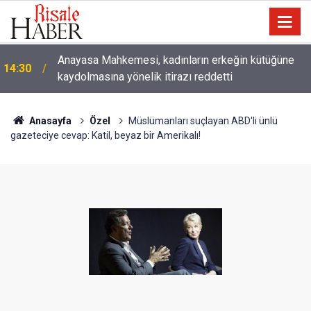
Çatıda yağmur suyu hasadı: Sıcaklarda klima
14:00
kullanımını azaltabilir
Anasayfa
Özel
Müslümanları suçlayan ABD'li ünlü
gazeteciye cevap: Katil, beyaz bir Amerikalı!