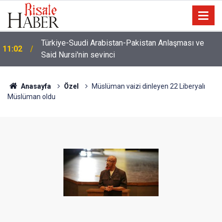
İmamdan, hutbe sırasında telefonla oynayan
10:22
cemaate tepki: Aşağı ineceğim!
Anasayfa
Özel
Müslüman vaizi dinleyen 22 Liberyalı
Müslüman oldu