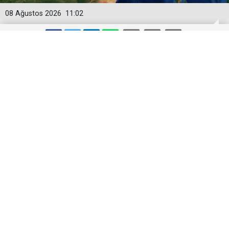
08 Ağustos 2026
11:02
Türkiye-Suudi Arabistan-Pakistan
Anlaşması ve Said Nursi'nin sevinci
Türkiye-Suudi Arabistan-Pakistan üçlü savunma
anlaşmasının imzalanması 71 yıl önceki anlaşmayı ve
Bediüzzaman Said Nursi Hazretlerinin desteğini
hatırlattı