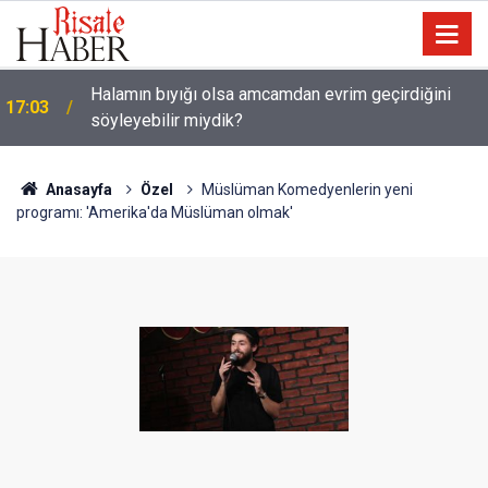
Halamın bıyığı olsa amcamdan evrim geçirdiğini
17:03
söyleyebilir miydik?
Güneş Tutulması 12 Ağustos'ta: Türkiye'den
16:05
görülecek mi?
Anasayfa
Özel
Müslüman Komedyenlerin yeni
programı: 'Amerika'da Müslüman olmak'