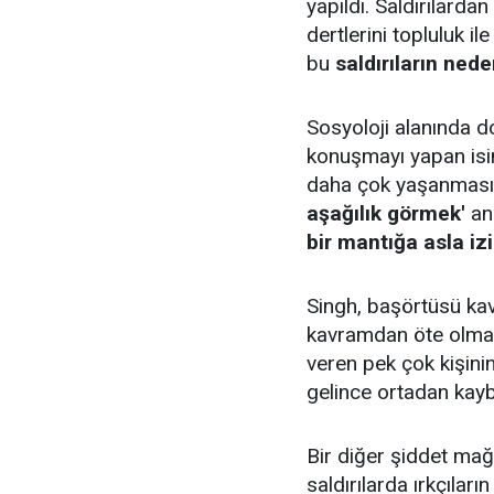
yapıldı. Saldırılarda
dertlerini topluluk 
bu
saldırıların ned
Sosyoloji alanında 
konuşmayı yapan isim 
daha çok yaşanmasının
aşağılık görmek'
anl
bir mantığa asla iz
Singh, başörtüsü kavra
kavramdan öte olmad
veren pek çok kişini
gelince ortadan kayb
Bir diğer şiddet m
saldırılarda ırkçıları