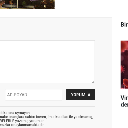
Bi
Vi
de
litikasına uymayan;
alar, inançlara saldırı içeren, imla kuralları ile yazılmamış,
ARFLERLE yazılmış yorumlar
muzlar onaylanmamaktadır.