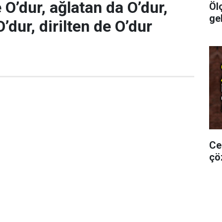
O’dur, ağlatan da O’dur,
Öl
ge
’dur, dirilten de O’dur
Ce
çö