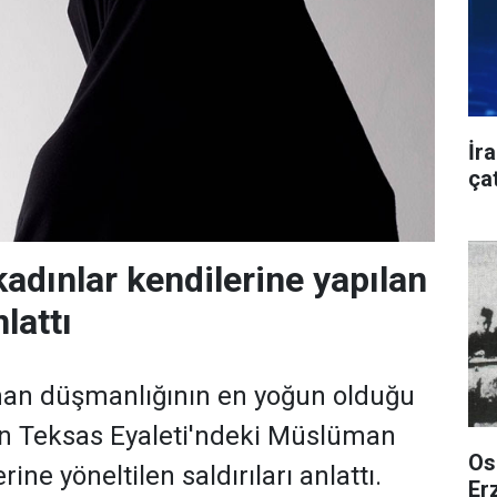
İra
ça
dınlar kendilerine yapılan
nlattı
n düşmanlığının en yoğun olduğu
an Teksas Eyaleti'ndeki Müslüman
Os
rine yöneltilen saldırıları anlattı.
Er