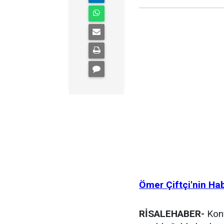
Ömer Çiftçi'nin Ha
RİSALEHABER-
Konf