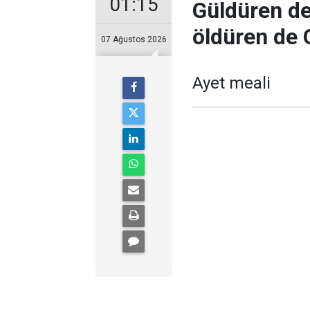
01:15
Güldüren de 
öldüren de O
07 Ağustos 2026
Ayet meali