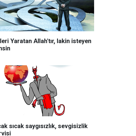
lleri Yaratan Allah'tır, lakin isteyen
nsin
cak sıcak saygısızlık, sevgisizlik
rvisi