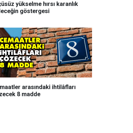
çüsüz yükselme hırsı karanlık
leceğin göstergesi
maatler arasındaki ihtilâfları
zecek 8 madde