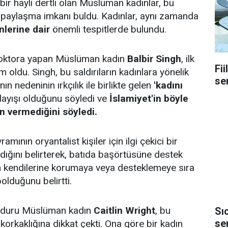
n bir hayli dertli olan Müslüman kadınlar, bu
ile paylaşma imkanı buldu. Kadınlar, aynı zamanda
enlerine dair
önemli tespitlerde bulundu.
doktora yapan Müslüman kadın
Balbir Singh
, ilk
Fii
oldu. Singh, bu saldırıların kadınlara yönelik
se
 nedeninin ırkçılık ile birlikte gelen
'kadını
ayışı olduğunu söyledi ve
İslamiyet'in böyle
in vermediğini söyledi.
mının oryantalist kişiler için ilgi çekici bir
ığını belirterek, batıda başörtüsüne destek
n kendilerine korumaya veya desteklemeye sıra
olduğunu belirtti.
ağduru Müslüman kadın
Caitlin Wright
, bu
Sı
se
n korkaklığına dikkat çekti. Ona göre bir kadın