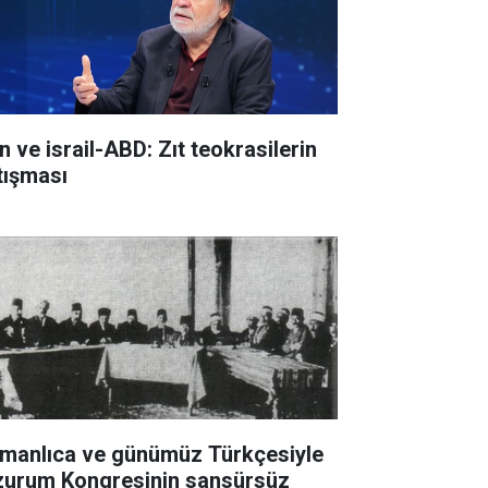
n ve israil-ABD: Zıt teokrasilerin
tışması
manlıca ve günümüz Türkçesiyle
zurum Kongresinin sansürsüz