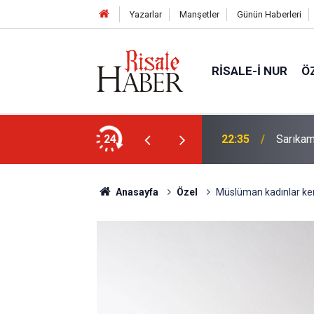
Yazarlar
Manşetler
Günün Haberleri
RISALE-I NUR
Ö
in (a.s.m.) nuru çıksa, kâinat vefat edecek
24
22:35
Sarıkam
Anasayfa
Özel
Müslüman kadınlar kendi