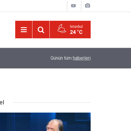
İstanbul
24 °C
21:05
Kur’an'daki bazı şahıs isimlerinin mucizevi yönle
Günün tüm
haberleri
el