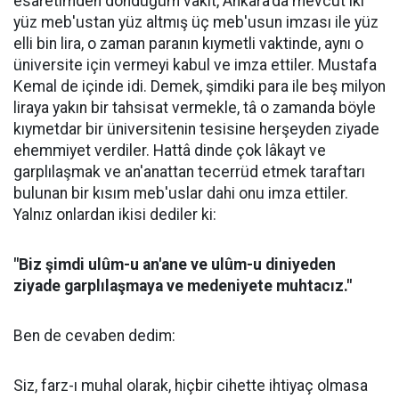
esaretimden döndüğüm vakit, Ankara'da mevcut iki
yüz meb'ustan yüz altmış üç meb'usun imzası ile yüz
elli bin lira, o zaman paranın kıymetli vaktinde, aynı o
üniversite için vermeyi kabul ve imza ettiler. Mustafa
Kemal de içinde idi. Demek, şimdiki para ile beş milyon
liraya yakın bir tahsisat vermekle, tâ o zamanda böyle
kıymetdar bir üniversitenin tesisine herşeyden ziyade
ehemmiyet verdiler. Hattâ dinde çok lâkayt ve
garplılaşmak ve an'anattan tecerrüd etmek taraftarı
bulunan bir kısım meb'uslar dahi onu imza ettiler.
Yalnız onlardan ikisi dediler ki:
"Biz şimdi ulûm-u an'ane ve ulûm-u diniyeden
ziyade garplılaşmaya ve medeniyete muhtacız."
Ben de cevaben dedim:
Siz, farz-ı muhal olarak, hiçbir cihette ihtiyaç olmasa