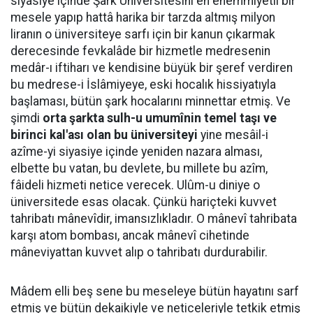
siyasiye içinde Şark Üniversitesini en ehemmiyetli bir
mesele yapıp hattâ harika bir tarzda altmış milyon
liranın o üniversiteye sarfı için bir kanun çıkarmak
derecesinde fevkalâde bir hizmetle medresenin
medâr-ı iftiharı ve kendisine büyük bir şeref verdiren
bu medrese-i İslâmiyeye, eski hocalık hissiyatıyla
başlaması, bütün şark hocalarını minnettar etmiş. Ve
şimdi
orta şarkta sulh-u umumînin temel taşı ve
birinci kal'ası olan bu üniversiteyi
yine mesâil-i
azîme-yi siyasiye içinde yeniden nazara alması,
elbette bu vatan, bu devlete, bu millete bu azîm,
fâideli hizmeti netice verecek. Ulûm-u diniye o
üniversitede esas olacak. Çünkü hariçteki kuvvet
tahribatı mânevîdir, imansızlıkladır. O mânevî tahribata
karşı atom bombası, ancak mânevî cihetinde
mâneviyattan kuvvet alıp o tahribatı durdurabilir.
Mâdem elli beş sene bu meseleye bütün hayatını sarf
etmiş ve bütün dekaikiyle ve neticeleriyle tetkik etmiş