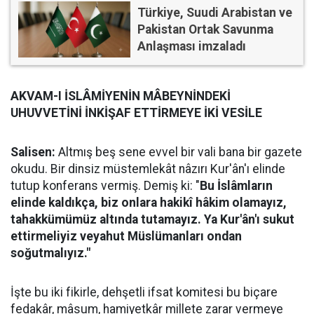
Türkiye, Suudi Arabistan ve
Pakistan Ortak Savunma
Anlaşması imzaladı
AKVAM-I İSLÂMİYENİN MÂBEYNİNDEKİ
UHUVVETİNİ İNKİŞAF ETTİRMEYE İKİ VESİLE
Salisen:
Altmış beş sene evvel bir vali bana bir gazete
okudu. Bir dinsiz müstemlekât nâzırı Kur'ân'ı elinde
tutup konferans vermiş. Demiş ki: "
Bu İslâmların
elinde kaldıkça, biz onlara hakikî hâkim olamayız,
tahakkümümüz altında tutamayız. Ya Kur'ân'ı sukut
ettirmeliyiz veyahut Müslümanları ondan
soğutmalıyız."
İşte bu iki fikirle, dehşetli ifsat komitesi bu biçare
fedakâr, mâsum, hamiyetkâr millete zarar vermeye