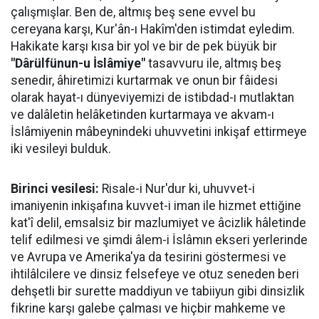
çalışmışlar. Ben de, altmış beş sene evvel bu
cereyana karşı, Kur'ân-ı Hakîm'den istimdat eyledim.
Hakikate karşı kısa bir yol ve bir de pek büyük bir
"Dârülfünun-u İslâmiye"
tasavvuru ile, altmış beş
senedir, âhiretimizi kurtarmak ve onun bir fâidesi
olarak hayat-ı dünyeviyemizi de istibdad-ı mutlaktan
ve dalâletin helâketinden kurtarmaya ve akvam-ı
İslâmiyenin mâbeynindeki uhuvvetini inkişaf ettirmeye
iki vesileyi bulduk.
Birinci vesilesi:
Risale-i Nur'dur ki, uhuvvet-i
imaniyenin inkişafına kuvvet-i iman ile hizmet ettiğine
kat'î delil, emsalsiz bir mazlumiyet ve âcizlik hâletinde
telif edilmesi ve şimdi âlem-i İslâmın ekseri yerlerinde
ve Avrupa ve Amerika'ya da tesirini göstermesi ve
ihtilâlcilere ve dinsiz felsefeye ve otuz seneden beri
dehşetli bir surette maddiyun ve tabiiyun gibi dinsizlik
fikrine karşı galebe çalması ve hiçbir mahkeme ve