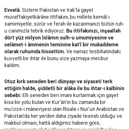
Evvelâ:
Sizlerin Pakistan ve Irak'la gayet
muvaffakiyetkârâne ittifakını, bu millete kemâl-i
samimiyetle, sürûr ve ferah ile kazanmanızı bütün ruh-
u canımızla tebrik ediyoruz.
Bu ittifakınızı, inşaallah
dört yüz milyon İslâmın sulh-u umumiyesine ve
selâmet-i âmmenin teminine kat'î bir mukaddeme
olarak ruhumda hissettim.
Ve namaz tesbihatındaki
kuvvetli bir ihtar ile bunu size yazmaya mecbur
kaldım.
Otuz kırk seneden beri dünyayı ve siyaseti terk
ettiğim halde, şiddetli bir alâka ile bu ihtar-ı kalbînin
sebebi:
Elli seneden beri imanı kurtarmak için gayet
kısa bir yolu bulan ve Kur'ân'ın bu zamanda bir
mu'cize-i mâneviyesi olan Risale-i Nur'un Arabistan ve
Pakistan'da her yerden daha ziyade tesiratı olduğu ve
makbul olması, hattâ aldığımız habere göre,