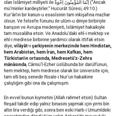
olan İslâmiyet milliyeti ile اِنَّمَا الْمُؤْمِنُونَ اِخْوَةٌ ("Ancak
mü'minler kardeştirler." Hucurât Sûresi, 49:10.)
Kur'ân'ın bir kanun-u esasîsinin tam inkişafına mazhar
olsun. Ve felsefe fünunu ile ulûm-u diniye birbiriyle
barışsın ve Avrupa medeniyeti, İslâmiyet hakaikiyle
tam musalâha etsin. Ve Anadolu'daki ehl-i mektep ve
ehl-i medrese birbirine yardımcı olarak ittifak etsin
diye,
vilâyât-ı şarkiyenin merkezinde hem Hindistan,
hem Arabistan, hem İran, hem Kafkas, hem
Türkistan'ın ortasında, Medresetü'z-Zehra
mânâsında
, Câmiü'l-Ezher üslûbunda bir darülfünun,
hem mektep, hem medrese olarak bir üniversite için,
tam elli beş senedir Risale-i Nur'un hakaikine
çalıştığım gibi ona da çalışmışım.
En evvel bunun kıymetini (Allah rahmet etsin) Sultan
Reşad takdir edip yalnız binasını yapmak için yirmi bin
altın lira verdiği gibi, sonra ben eski Harb-i Umumîdeki