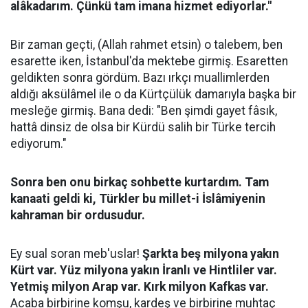
alâkadarım. Çünkü tam imana hizmet ediyorlar."
Bir zaman geçti, (Allah rahmet etsin) o talebem, ben
esarette iken, İstanbul'da mektebe girmiş. Esaretten
geldikten sonra gördüm. Bazı ırkçı muallimlerden
aldığı aksülâmel ile o da Kürtçülük damarıyla başka bir
mesleğe girmiş. Bana dedi: "Ben şimdi gayet fâsık,
hattâ dinsiz de olsa bir Kürdü salih bir Türke tercih
ediyorum."
Sonra ben onu birkaç sohbette kurtardım. Tam
kanaati geldi ki, Türkler bu millet-i İslâmiyenin
kahraman bir ordusudur.
Ey sual soran meb'uslar!
Şarkta beş milyona yakın
Kürt var. Yüz milyona yakın İranlı ve Hintliler var.
Yetmiş milyon Arap var. Kırk milyon Kafkas var.
Acaba birbirine komşu, kardeş ve birbirine muhtaç