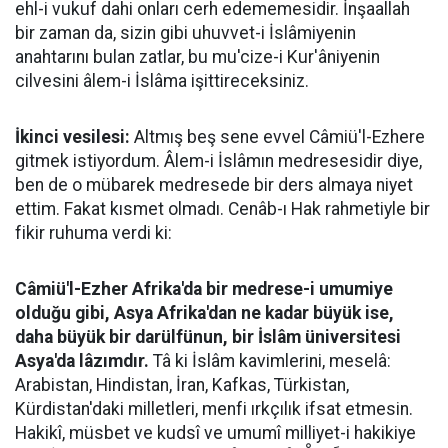
ehl-i vukuf dahi onları cerh edememesidir. İnşaallah
bir zaman da, sizin gibi uhuvvet-i İslâmiyenin
anahtarını bulan zatlar, bu mu'cize-i Kur'âniyenin
cilvesini âlem-i İslâma işittireceksiniz.
İkinci vesilesi:
Altmış beş sene evvel Câmiü'l-Ezhere
gitmek istiyordum. Âlem-i İslâmın medresesidir diye,
ben de o mübarek medresede bir ders almaya niyet
ettim. Fakat kısmet olmadı. Cenâb-ı Hak rahmetiyle bir
fikir ruhuma verdi ki:
Câmiü'l-Ezher Afrika'da bir medrese-i umumiye
olduğu gibi, Asya Afrika'dan ne kadar büyük ise,
daha büyük bir darülfünun, bir İslâm üniversitesi
Asya'da lâzımdır.
Tâ ki İslâm kavimlerini, meselâ:
Arabistan, Hindistan, İran, Kafkas, Türkistan,
Kürdistan'daki milletleri, menfi ırkçılık ifsat etmesin.
Hakikî, müsbet ve kudsî ve umumî milliyet-i hakikiye