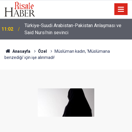
İmamdan, hutbe sırasında telefonla oynayan
10:22
cemaate tepki: Aşağı ineceğim!
Anasayfa
Özel
Müslüman kadın, 'Müslümana
benzediği' için işe alınmadı!