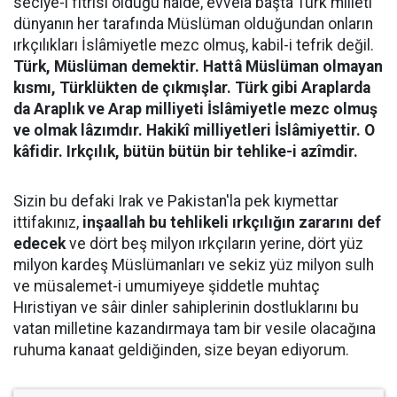
seciye-i fıtrîsi olduğu halde, evvelâ başta Türk milleti
dünyanın her tarafında Müslüman olduğundan onların
ırkçılıkları İslâmiyetle mezc olmuş, kabil-i tefrik değil.
Türk, Müslüman demektir. Hattâ Müslüman olmayan
kısmı, Türklükten de çıkmışlar. Türk gibi Araplarda
da Araplık ve Arap milliyeti İslâmiyetle mezc olmuş
ve olmak lâzımdır. Hakikî milliyetleri İslâmiyettir. O
kâfidir. Irkçılık, bütün bütün bir tehlike-i azîmdir.
Sizin bu defaki Irak ve Pakistan'la pek kıymettar
ittifakınız,
inşaallah bu tehlikeli ırkçılığın zararını def
edecek
ve dört beş milyon ırkçıların yerine, dört yüz
milyon kardeş Müslümanları ve sekiz yüz milyon sulh
ve müsalemet-i umumiyeye şiddetle muhtaç
Hıristiyan ve sâir dinler sahiplerinin dostluklarını bu
vatan milletine kazandırmaya tam bir vesile olacağına
ruhuma kanaat geldiğinden, size beyan ediyorum.