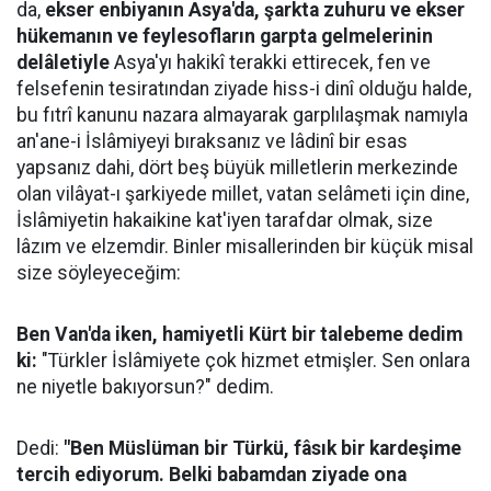
da,
ekser enbiyanın Asya'da, şarkta zuhuru ve ekser
hükemanın ve feylesofların garpta gelmelerinin
delâletiyle
Asya'yı hakikî terakki ettirecek, fen ve
felsefenin tesiratından ziyade hiss-i dinî olduğu halde,
bu fıtrî kanunu nazara almayarak garplılaşmak namıyla
an'ane-i İslâmiyeyi bıraksanız ve lâdinî bir esas
yapsanız dahi, dört beş büyük milletlerin merkezinde
olan vilâyat-ı şarkiyede millet, vatan selâmeti için dine,
İslâmiyetin hakaikine kat'iyen tarafdar olmak, size
lâzım ve elzemdir. Binler misallerinden bir küçük misal
size söyleyeceğim:
Ben Van'da iken, hamiyetli Kürt bir talebeme dedim
ki:
"Türkler İslâmiyete çok hizmet etmişler. Sen onlara
ne niyetle bakıyorsun?" dedim.
Dedi:
"Ben Müslüman bir Türkü, fâsık bir kardeşime
tercih ediyorum. Belki babamdan ziyade ona