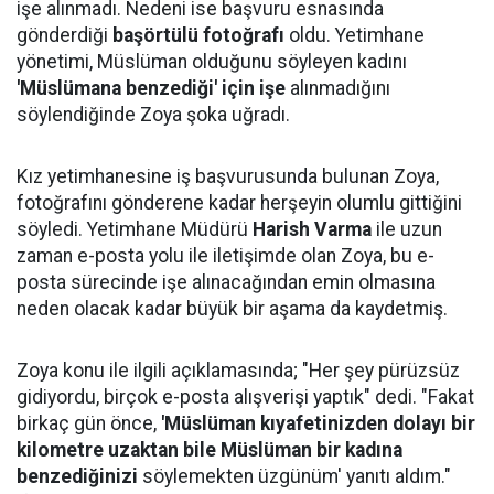
işe alınmadı. Nedeni ise başvuru esnasında
gönderdiği
başörtülü fotoğrafı
oldu. Yetimhane
yönetimi, Müslüman olduğunu söyleyen kadını
'Müslümana benzediği' için işe
alınmadığını
söylendiğinde Zoya şoka uğradı.
Kız yetimhanesine iş başvurusunda bulunan Zoya,
fotoğrafını gönderene kadar herşeyin olumlu gittiğini
söyledi. Yetimhane Müdürü
Harish Varma
ile uzun
zaman e-posta yolu ile iletişimde olan Zoya, bu e-
posta sürecinde işe alınacağından emin olmasına
neden olacak kadar büyük bir aşama da kaydetmiş.
Zoya konu ile ilgili açıklamasında; "Her şey pürüzsüz
gidiyordu, birçok e-posta alışverişi yaptık" dedi. "Fakat
birkaç gün önce,
'Müslüman kıyafetinizden dolayı bir
kilometre uzaktan bile Müslüman bir kadına
benzediğinizi
söylemekten üzgünüm' yanıtı aldım."