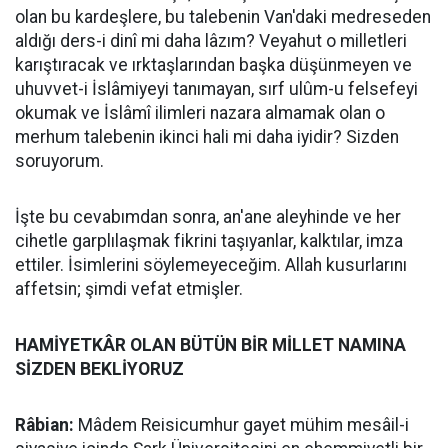
olan bu kardeşlere, bu talebenin Van'daki medreseden
aldığı ders-i dinî mi daha lâzım? Veyahut o milletleri
karıştıracak ve ırktaşlarından başka düşünmeyen ve
uhuvvet-i İslâmiyeyi tanımayan, sırf ulûm-u felsefeyi
okumak ve İslâmî ilimleri nazara almamak olan o
merhum talebenin ikinci hali mi daha iyidir? Sizden
soruyorum.
İşte bu cevabımdan sonra, an'ane aleyhinde ve her
cihetle garplılaşmak fikrini taşıyanlar, kalktılar, imza
ettiler. İsimlerini söylemeyeceğim. Allah kusurlarını
affetsin; şimdi vefat etmişler.
HAMİYETKÂR OLAN BÜTÜN BİR MİLLET NAMINA
SİZDEN BEKLİYORUZ
Râbian:
Mâdem Reisicumhur gayet mühim mesâil-i