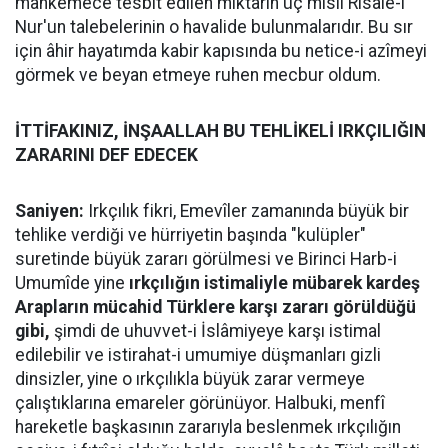
mahkemece tesbit edilen miktarın üç misli Risale-i
Nur'un talebelerinin o havalide bulunmalarıdır. Bu sır
için âhir hayatımda kabir kapısında bu netice-i azîmeyi
görmek ve beyan etmeye ruhen mecbur oldum.
İTTİFAKINIZ, İNŞAALLAH BU TEHLİKELİ IRKÇILIĞIN
ZARARINI DEF EDECEK
Saniyen:
Irkçılık fikri, Emevîler zamanında büyük bir
tehlike verdiği ve hürriyetin başında "kulüpler"
suretinde büyük zararı görülmesi ve Birinci Harb-i
Umumîde yine
ırkçılığın istimaliyle mübarek kardeş
Arapların mücahid Türklere karşı zararı görüldüğü
gibi,
şimdi de uhuvvet-i İslâmiyeye karşı istimal
edilebilir ve istirahat-i umumiye düşmanları gizli
dinsizler, yine o ırkçılıkla büyük zarar vermeye
çalıştıklarına emareler görünüyor. Halbuki, menfî
hareketle başkasının zararıyla beslenmek ırkçılığın