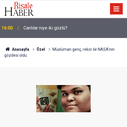
15:35
Sosyal medya, derslerde başarısızlığa yol açıyor
Anasayfa
Özel
Müslüman genç, rekor ile NASA'nın
gözdesi oldu