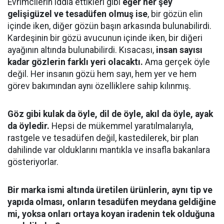
Evrimcilerin iddia ettikleri gibi
eğer her şey
gelişigüzel ve tesadüfen olmuş ise
, bir gözün elin
içinde iken, diğer gözün başın arkasında bulunabilirdi.
Kardeşinin bir gözü avucunun içinde iken, bir diğeri
ayağının altında bulunabilirdi. Kısacası,
insan sayısı
kadar gözlerin farklı yeri olacaktı.
Ama gerçek öyle
değil. Her insanın gözü hem sayı, hem yer ve hem
görev bakımından aynı özelliklere sahip kılınmış.
Göz gibi kulak da öyle, dil de öyle, akıl da öyle, ayak
da öyledir.
Hepsi de mükemmel yaratılmalarıyla,
rastgele ve tesadüfen değil, kastedilerek, bir plan
dahilinde var olduklarını mantıkla ve insafla bakanlara
gösteriyorlar.
Bir marka ismi altında üretilen ürünlerin, aynı tip ve
yapıda olması, onların tesadüfen meydana geldiğine
mi, yoksa onları ortaya koyan iradenin tek olduğuna