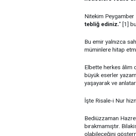
Nitekim Peygamber 
tebliğ ediniz.
" [1] 
Bu emir yalnızca sa
müminlere hitap etm
Elbette herkes âlim 
büyük eserler yazamay
yaşayarak ve anlatara
İşte Risale-i Nur hiz
Bediüzzaman Hazretle
bırakmamıştır. Bilak
olabileceğini gösterm