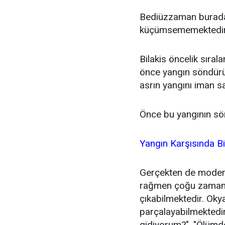
Bediüzzaman burada
küçümsememektedir
Bilakis öncelik sıra
önce yangın söndürülü
asrın yangını iman s
Önce bu yangının sö
Yangın Karşısında B
Gerçekten de modern
rağmen çoğu zaman 
çıkabilmektedir. Okya
parçalayabilmektedi
gidiyorum?", "Ölümd