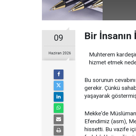
Bir İnsanın
09
Haziran 2026
Muhterem kardeşim
hizmet etmek neden
Bu sorunun cevabını a
gerekir. Çünkü saha
yaşayarak göstermişt
Mekke'de Müslümanl
Efendimiz (asm), Me
hissetti. Bu vazife i