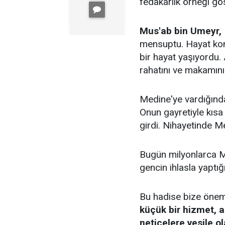
fedakârlık örneği g
Mus'ab bin Umeyr,
mensuptu. Hayat kon
bir hayat yaşıyordu.
rahatını ve makamın
Medine'ye vardığında 
Onun gayretiyle kısa 
girdi. Nihayetinde Me
Bugün milyonlarca Mü
gencin ihlasla yaptı
Bu hadise bize önemli
küçük bir hizmet, 
neticelere vesile ola