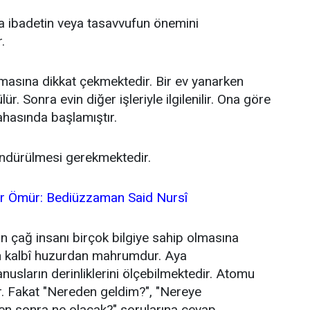
 ibadetin veya tasavvufun önemini
.
lamasına dikkat çekmektedir. Bir ev yanarken
r. Sonra evin diğer işleriyle ilgilenilir. Ona göre
ahasında başlamıştır.
ndürülmesi gerekmektedir.
ir Ömür: Bediüzzaman Said Nursî
 çağ insanı birçok bilgiye sahip olmasına
kalbî huzurdan mahrumdur. Aya
nusların derinliklerini ölçebilmektedir. Atomu
r. Fakat "Nereden geldim?", "Nereye
en sonra ne olacak?" sorularına cevap