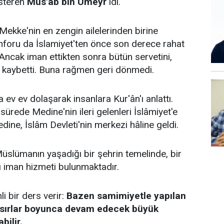
österen
Mus'ab bin Umeyr
idi.
Mekke'nin en zengin ailelerinden birine
foru da İslamiyet'ten önce son derece rahat
 Ancak iman ettikten sonra bütün servetini,
ı kaybetti. Buna rağmen geri dönmedi.
ev ev dolaşarak insanlara Kur'ân'ı anlattı.
sürede Medine'nin ileri gelenleri İslâmiyet'e
dine, İslâm Devleti'nin merkezi hâline geldi.
slümanın yaşadığı bir şehrin temelinde, bir
ğı iman hizmeti bulunmaktadır.
 bir ders verir:
Bazen samimiyetle yapılan
asırlar boyunca devam edecek büyük
bilir.