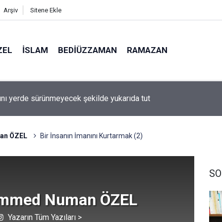
Arşiv
Sitene Ekle
ZEL
İSLAM
BEDIÜZZAMAN
RAMAZAN
 de O’dur, ağlatan da O’dur, öldüren de O’dur, dirilten de O’dur
an ÖZEL
Bir İnsanın İmanını Kurtarmak (2)
SO
mmed Numan ÖZEL
Yazarın Tüm Yazıları >