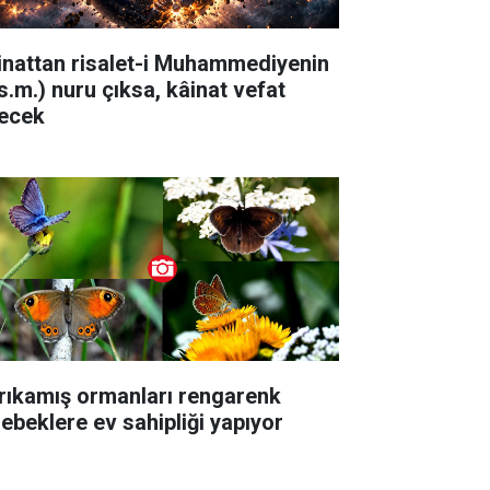
inattan risalet-i Muhammediyenin
.s.m.) nuru çıksa, kâinat vefat
ecek
rıkamış ormanları rengarenk
lebeklere ev sahipliği yapıyor