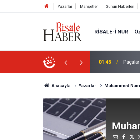
Yazarlar
Manşetler
Günün Haberleri
RISALE-I NUR
Ö
ekilde yukarıda tut
24
01:15
Güldüren
Anasayfa
Yazarlar
Muhammed Num
Muha