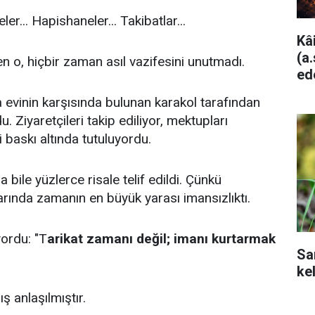
er... Hapishaneler... Takibatlar...
Kâ
(a
 o, hiçbir zaman asıl vazifesini unutmadı.
ed
 evinin karşısında bulunan karakol tarafından
. Ziyaretçileri takip ediliyor, mektupları
i baskı altında tutuluyordu.
a bile yüzlerce risale telif edildi. Çünkü
ında zamanın en büyük yarası imansızlıktı.
ordu: "T
arikat zamanı değil; imanı kurtarmak
Sa
ke
ş anlaşılmıştır.