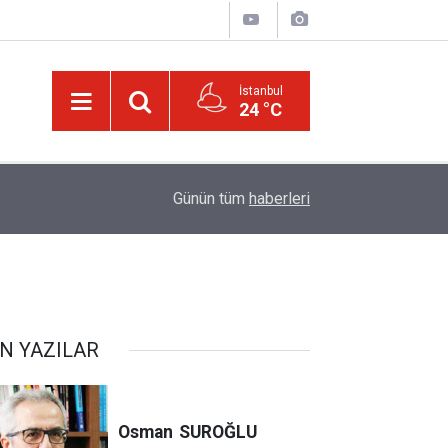
İstanbul
24 °C
00:01
Kâinattan risalet-i Muhammediyenin (a.s.m.) nur
Günün tüm
haberleri
N YAZILAR
Osman
SUROĞLU