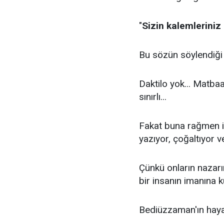
"
Sizin kalemleriniz
Bu sözün söylendiği d
Daktilo yok... Matbaa
sınırlı...
Fakat buna rağmen in
yazıyor, çoğaltıyor ve
Çünkü onların nazarı
bir insanın imanına k
Bediüzzaman'ın haya