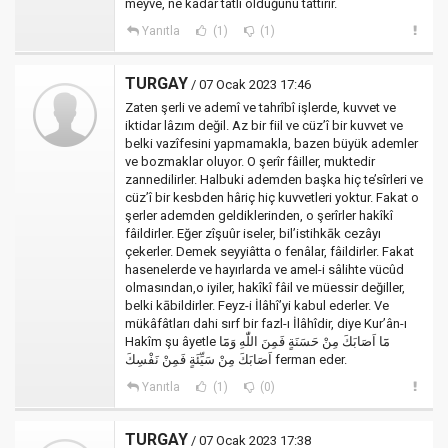
meyve, ne kadar tatlı olduğunu tattırır.
Yanıtla
(1)
(1)
TURGAY
/ 07 Ocak 2023 17:46
Zaten şerli ve ademî ve tahrîbî işlerde, kuvvet ve
iktidar lâzım değil. Az bir fiil ve cüz’î bir kuvvet ve
belki vazîfesini yapmamakla, bazen büyük ademler
ve bozmaklar oluyor. O şerîr fâiller, muktedir
zannedilirler. Halbuki ademden başka hiç te’sîrleri ve
cüz’î bir kesbden hâriç hiç kuvvetleri yoktur. Fakat o
şerler ademden geldiklerinden, o şerîrler hakîkî
fâildirler. Eğer zîşuûr iseler, bil’istihkāk cezâyı
çekerler. Demek seyyiâtta o fenâlar, fâildirler. Fakat
hasenelerde ve hayırlarda ve amel-i sâlihte vücûd
olmasından,o iyiler, hakîkî fâil ve müessir değiller,
belki kābildirler. Feyz-i İlâhî’yi kabul ederler. Ve
mükâfâtları dahi sırf bir fazl-ı İlâhîdir, diye Kur’ân-ı
Hakîm şu âyetle مَٓا اَصَابَكَ مِنْ حَسَنَةٍ فَمِنَ اللّٰهِ وَمَٓا
اَصَابَكَ مِنْ سَيِّئَةٍ فَمِنْ نَفْسِكَ ferman eder.
Yanıtla
(1)
(0)
TURGAY
/ 07 Ocak 2023 17:38