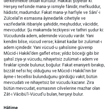
derketmekle ondan kurtulur. Hakikat şöyledir ki:
Herşey nefsinde mana-yı ismiyle fânidir, mefkuddur,
hâdistir, madumdur. Fakat mana-yı harfiyle ve Sâni'-i
Zülcelal'in esmasına âyinedarlık cihetiyle ve
vazifedarlık itibariyle şahiddir, meşhuddur, vâciddir,
mevcuddur. Şu makamda tezkiyesi ve tathiri şudur ki:
Vücudunda adem, ademinde vücudu vardır. Yani
kendini bilse, vücud verse; kâinat kadar bir zulümat-ı
adem içindedir. Yani vücud-u şahsîsine güvenip
Mûcid-i Hakikî'den gaflet etse; yıldız böceği gibi bir
şahsî ziya-yı vücudu, nihayetsiz zulümat-ı adem ve
firaklar içinde bulunur, boğulur. Fakat enaniyeti bırakıp,
bizzât nefsi hiç olduğunu ve Mûcid-i Hakikî'nin bir
âyine-i tecellisi bulunduğunu gördüğü vakit, bütün
mevcudatı ve nihayetsiz bir vücudu kazanır. Zira
bütün mevcudat, esmasının cilvelerine mazhar olan
Zât-ı Vâcibü'l-Vücud'u bulan, herşeyi bulur.
Hâtime