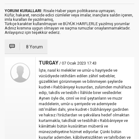
YORUM KURALLARI:
Risale Haber yayın politikasına uymayan;
Küfür, hakaret, rencide edici cümleler veya imalar, inançlara saldırı içeren,
imla kuralları ile yazılmamış,
Türkçe karakter kullanılmayan ve BÜYÜK HARFLERLE yazılmış yorumlar
Adınız kısmına uygun olmayan ve saçma rumuzlar onaylanmamaktadır.
Anlayışınız için teşekkür ederiz.
8 Yorum
TURGAY
/ 07 Ocak 2023 17:43
İşte, nasıl ki melekler ve umûr-u hayriyede ve
vücûdiyede istihdâm edilen zâhirî sebebler,
güzellikleri görünmeyen ve bilinmeyen şeylerde
kudret-i Rabbâniyeyi kusurdan, zulümden muhâfaza
edip, takdîs ve tesbîh-i İlâhîde birer vesîledirler.
Aynen öyle de, cinnî ve insî şeytanların ve muzır
maddelerin, umûr-u şerriyede ve ademiyede
isti‘mâlleri dahi, yine kudret-i Sübhâniyeyi gadirden
ve haksız i‘tirâzlardan ve şekvâlara hedef olmaktan
kurtarmakla, takdîsât ve tesbîhât-ı Rabbâniyeye ve
kâinâttaki bütün kusûrâttan müberrâ ve
münezzehiyetine hizmet ediyorlar. Çünki bütün
kusurlar ademden, kābiliyetsizlikten ve tahrîbden ve