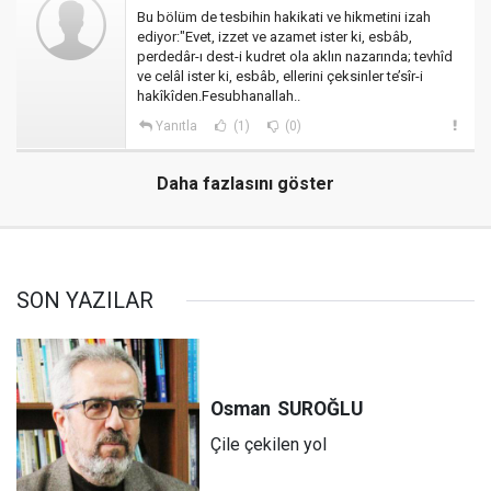
Bu bölüm de tesbihin hakikati ve hikmetini izah
ediyor:"Evet, izzet ve azamet ister ki, esbâb,
perdedâr-ı dest-i kudret ola aklın nazarında; tevhîd
ve celâl ister ki, esbâb, ellerini çeksinler te’sîr-i
hakîkîden.Fesubhanallah..
Yanıtla
(1)
(0)
Daha fazlasını göster
SON YAZILAR
Osman
SUROĞLU
Çile çekilen yol