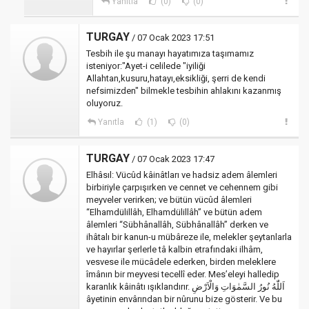
Yanıtla
(0)
(0)
TURGAY
/ 07 Ocak 2023 17:51
Tesbih ile şu manayı hayatımıza taşımamız
isteniyor:"Ayet-i celilede "iyiliği
Allahtan,kusuru,hatayı,eksikliği, şerri de kendi
nefsimizden" bilmekle tesbihin ahlakını kazanmış
oluyoruz.
Yanıtla
(1)
(0)
TURGAY
/ 07 Ocak 2023 17:47
Elhâsıl: Vücûd kâinâtları ve hadsiz adem âlemleri
birbiriyle çarpışırken ve cennet ve cehennem gibi
meyveler verirken; ve bütün vücûd âlemleri
“Elhamdülillâh, Elhamdülillâh” ve bütün adem
âlemleri “Sübhânallâh, Sübhânallâh” derken ve
ihâtalı bir kanun-u mübâreze ile, melekler şeytanlarla
ve hayırlar şerlerle tâ kalbin etrafındaki ilhâm,
vesvese ile mücâdele ederken, birden meleklere
îmânın bir meyvesi tecellî eder. Mes’eleyi halledip
karanlık kâinâtı ışıklandırır. اَللّٰهُ نُورُ السَّمٰوَاتِ وَالْاَرْضِ
âyetinin envârından bir nûrunu bize gösterir. Ve bu