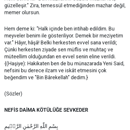
güzelleşir." Zira, temessül etmediğinden mazhar değil,
memer olursun.
Hem deme ki: "Halk içinde ben intihab edildim. Bu
meyveler benim ile gösteriliyor. Demek bir meziyetim
var." Hâyır, hâşâ! Belki herkesten evvel sana verildi;
Çünki herkesten ziyade sen müflis ve muhtaç ve
müteellim olduğundan en evvel senin eline verildi.
{(Haşiye): Hakikaten ben de bu münazarada Yeni Said,
nefsini bu derece ilzam ve iskât etmesini çok
beğendim ve "Bin Bârekellah" dedim.}
(Sözler)
NEFİS DAİMA KÖTÜLÜĞE SEVKEDER
بِسْمِ اللّٰهِ الرَّحْمٰنِ الرَّح۪يمِ