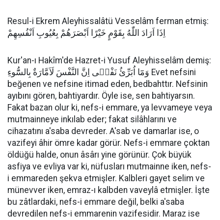
Resul-i Ekrem Aleyhissalâtü Vesselâm ferman etmiş:
اِذَا اَرَادَ اللّٰهُ بِقَوْمٍ خَيْرًا اَبْصَرَهُمْ بِعُيُوبِ اَنْفُسِهِمْ
Kur'an-ı Hakîm'de Hazret-i Yusuf Aleyhisselâm demiş:
وَمَٓا اُبَرِّئُ نَفْس۪ى اِنَّ النَّفْسَ لَاَمَّارَةٌ بِالسُّٓوءِ Evet nefsini
beğenen ve nefsine itimad eden, bedbahttır. Nefsinin
ayıbını gören, bahtiyardır. Öyle ise, sen bahtiyarsın.
Fakat bazan olur ki, nefs-i emmare, ya levvameye veya
mutmainneye inkılab eder; fakat silâhlarını ve
cihazatını a'saba devreder. A'sab ve damarlar ise, o
vazifeyi âhir ömre kadar görür. Nefs-i emmare çoktan
öldüğü halde, onun âsârı yine görünür. Çok büyük
asfiya ve evliya var ki, nüfusları mutmainne iken, nefs-
i emmareden şekva etmişler. Kalbleri gayet selim ve
münevver iken, emraz-ı kalbden vaveylâ etmişler. İşte
bu zâtlardaki, nefs-i emmare değil, belki a'saba
devredilen nefs-i emmarenin vazifesidir. Maraz ise