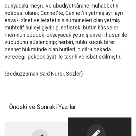
dünyadaki meşru ve ubudiyetkârane muhabbetin
neticesi olarak Cennet'te, Cennet'in yetmiş ayrı ayrı
enva'-ı zînet ve letafetinin numuneleri olan yetmiş
muhtelif hulleyi giydirip, nefisteki bütün hâsseleri
memnun edecek, okşayacak yetmiş enva'-ı hüsün ile
vücudunu süslendirip; herbiri, ruhlu küçük birer
cennet hükmünde olan hurileri, o dâr-ı bekada
vereceği, pekçok âyât ile tasrih ve isbat edilmiştir.
(Bediüzzaman Said Nursi, Sözler)
Önceki ve Sonraki Yazılar