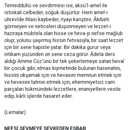
Temeddühü ve sevdirmesi ise, aksü'l-amel ile
istiskali celbeder, soğuk düşürtür. Hem amel-i
uhrevîde ihlası kaybeder, riyayı karıştırır. Âkıbeti
görmeyen ve neticeleri düşünmeyen ve lezzet-i
hazıraya mübtela olan hisse ve heva-yı nefse mağlub
olup; yolunu şaşırmış hissin fetvasıyla, bir saat lezzet
için bir sene hapiste yatar. Bir dakika gurur veya
intikam yüzünden on sene ceza görür. Âdeta ders
aldığı Amme Cüz'ünü bir tek şekerlemeye satan hevaî
bir çocuk gibi; elmas kıymetinde bulunan hasenatını,
hissini okşamak için ve hevasını memnun etmek için
ve hevesini tatmin etmek için, ehemmiyetsiz cam
parçaları hükmündeki lezzetlere, enaniyetlere vesile
edip, kârlı işlerde hasaret eder.
(Lemalar)
NEFSİ SEVMEYE SEVKEDEN ESBAB