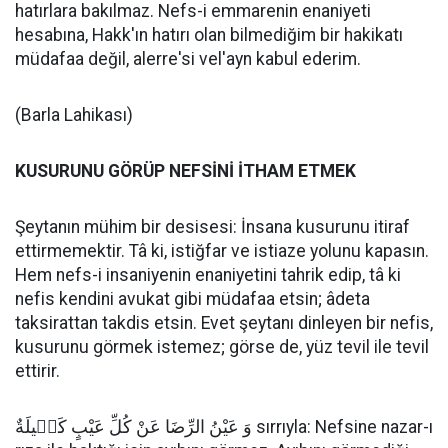
hatırlara bakılmaz. Nefs-i emmarenin enaniyeti
hesabına, Hakk'ın hatırı olan bilmediğim bir hakikatı
müdafaa değil, alerre'si vel'ayn kabul ederim.
(Barla Lahikası)
KUSURUNU GÖRÜP NEFSİNİ İTHAM ETMEK
Şeytanın mühim bir desisesi: İnsana kusurunu itiraf
ettirmemektir. Tâ ki, istiğfar ve istiaze yolunu kapasın.
Hem nefs-i insaniyenin enaniyetini tahrik edip, tâ ki
nefis kendini avukat gibi müdafaa etsin; âdeta
taksirattan takdis etsin. Evet şeytanı dinleyen bir nefis,
kusurunu görmek istemez; görse de, yüz tevil ile tevil
ettirir.
وَ عَيْنُ الرِّضَا عَنْ كُلِّ عَيْبٍ كَل۪يلَةٌ sırrıyla: Nefsine nazar-ı