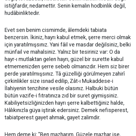
istiğfardır, nedamettir. Senin kemalin hodbinlik değil,
hudâbinliktedir.
Evet sen benim cismimde, âlemdeki tabiata
benzersin. İkiniz, hayrı kabul etmek, şerre merci olmak
için yaratılmışsınız. Yani fâil ve masdar değilsiniz, belki
münfail ve mahalsiniz. Yalnız bir tesiriniz var: O da
hayr-ı mutlaktan gelen hayrı, güzel bir surette kabul
etmemenizden şerre sebeb olmanızdır. Hem siz birer
perde yaratılmışsınız. Tâ güzelliği görülmeyen zahirî
çirkinlikler size isnad edilip, Zât-ı Mukaddese-i
İlahiyenin tenzihine vesile olasınız. Halbuki bütün
bütün vazife-i fıtratınıza zıd bir suret giymişsiniz.
Kabiliyetsizliğinizden hayrı şerre kalbettiğiniz halde,
Hâlıkınızla güya iştirak edersiniz. Demek nefisperest,
tabiatperest gayet ahmak, gayet zalimdir.
Hem deme ki: "Ben mazharım. Güzele mazhar ise,