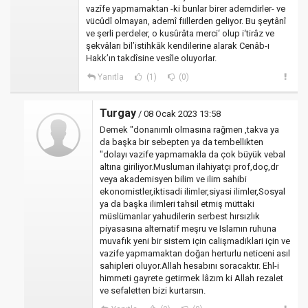
vazîfe yapmamaktan -ki bunlar birer ademdirler- ve
vücûdî olmayan, ademî fiillerden geliyor. Bu şeytânî
ve şerli perdeler, o kusûrâta merci‘ olup i‘tirâz ve
şekvâları bil’istihkāk kendilerine alarak Cenâb-ı
Hakk’ın takdîsine vesîle oluyorlar.
Yanıtla
(1)
(0)
Turgay
/ 08 Ocak 2023 13:58
Demek "donanımlı olmasına rağmen ,takva ya
da başka bir sebepten ya da tembellikten
"dolayı vazife yapmamakla da çok büyük vebal
altına giriliyor.Musluman ilahiyatçı prof,doç,dr
veya akademisyen bilim ve ilim sahibi
ekonomistler,iktisadi ilimler,siyasi ilimler,Sosyal
ya da başka ilimleri tahsil etmiş müttaki
müslümanlar yahudilerin serbest hırsızlık
piyasasına alternatif meşru ve Islamın ruhuna
muvafık yeni bir sistem için calişmadiklari için ve
vazife yapmamaktan doğan herturlu neticeni asıl
sahipleri oluyor.Allah hesabını soracaktır. Ehl-i
himmeti gayrete getirmek lâzım ki Allah rezalet
ve sefaletten bizi kurtarsın.