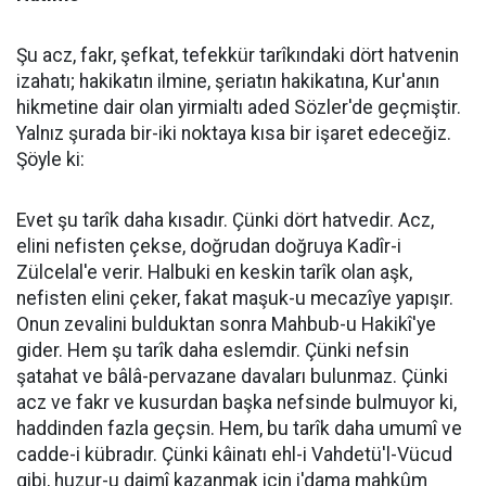
Şu acz, fakr, şefkat, tefekkür tarîkındaki dört hatvenin
izahatı; hakikatın ilmine, şeriatın hakikatına, Kur'anın
hikmetine dair olan yirmialtı aded Sözler'de geçmiştir.
Yalnız şurada bir-iki noktaya kısa bir işaret edeceğiz.
Şöyle ki:
Evet şu tarîk daha kısadır. Çünki dört hatvedir. Acz,
elini nefisten çekse, doğrudan doğruya Kadîr-i
Zülcelal'e verir. Halbuki en keskin tarîk olan aşk,
nefisten elini çeker, fakat maşuk-u mecazîye yapışır.
Onun zevalini bulduktan sonra Mahbub-u Hakikî'ye
gider. Hem şu tarîk daha eslemdir. Çünki nefsin
şatahat ve bâlâ-pervazane davaları bulunmaz. Çünki
acz ve fakr ve kusurdan başka nefsinde bulmuyor ki,
haddinden fazla geçsin. Hem, bu tarîk daha umumî ve
cadde-i kübradır. Çünki kâinatı ehl-i Vahdetü'l-Vücud
gibi, huzur-u daimî kazanmak için i'dama mahkûm