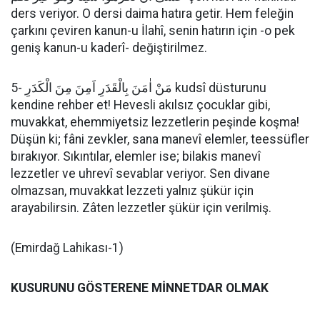
ders veriyor. O dersi daima hatıra getir. Hem feleğin
çarkını çeviren kanun-u İlahî, senin hatırın için -o pek
geniş kanun-u kaderî- değiştirilmez.
5- مَنْ اٰمَنَ بِالْقَدَرِ اَمِنَ مِنَ الْكَدَرِ kudsî düsturunu
kendine rehber et! Hevesli akılsız çocuklar gibi,
muvakkat, ehemmiyetsiz lezzetlerin peşinde koşma!
Düşün ki; fâni zevkler, sana manevî elemler, teessüfler
bırakıyor. Sıkıntılar, elemler ise; bilakis manevî
lezzetler ve uhrevî sevablar veriyor. Sen divane
olmazsan, muvakkat lezzeti yalnız şükür için
arayabilirsin. Zâten lezzetler şükür için verilmiş.
(Emirdağ Lahikası-1)
KUSURUNU GÖSTERENE MİNNETDAR OLMAK