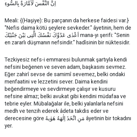
اِنَّ النَّفْسَ لَاَمَّارَةٌ بِالسُّوءِ
Meali: {(Haşiye): Bu parçanın da herkese faidesi var.}
"Nefis daima kötü şeylere sevkeder." âyetinin, hem de
اَعْدٰى عَدُوِّكَ نَفْسُكَ الَّتِى بَيْنَ جَنْبَيْكَ mana-yı şerifi: "Senin
en zararlı düşmanın nefsindir." hadîsinin bir nüktesidir.
Tezkiyesiz nefs-i emmaresi bulunmak şartıyla kendi
nefsini beğenen ve seven adam, başkasını sevmez.
Eğer zahirî sevse de samimî sevemez, belki ondaki
menfaatini ve lezzetini sever. Daima kendini
beğendirmeye ve sevdirmeye çalışır ve kusuru
nefsine almaz; belki avukat gibi kendini müdafaa ve
tebrie eyler. Mübalağalar ile, belki yalanlarla nefsini
medh ve tenzih ederek âdeta takdis eder ve
derecesine göre مَنِ اتَّخَذَ اِلٰهَهُ هَوٰيهُ âyetinin bir tokadını
yer.