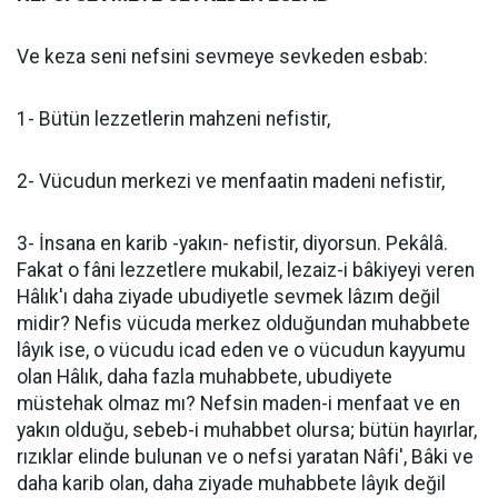
Ve keza seni nefsini sevmeye sevkeden esbab:
1- Bütün lezzetlerin mahzeni nefistir,
2- Vücudun merkezi ve menfaatin madeni nefistir,
3- İnsana en karib -yakın- nefistir, diyorsun. Pekâlâ.
Fakat o fâni lezzetlere mukabil, lezaiz-i bâkiyeyi veren
Hâlık'ı daha ziyade ubudiyetle sevmek lâzım değil
midir? Nefis vücuda merkez olduğundan muhabbete
lâyık ise, o vücudu icad eden ve o vücudun kayyumu
olan Hâlık, daha fazla muhabbete, ubudiyete
müstehak olmaz mı? Nefsin maden-i menfaat ve en
yakın olduğu, sebeb-i muhabbet olursa; bütün hayırlar,
rızıklar elinde bulunan ve o nefsi yaratan Nâfi', Bâki ve
daha karib olan, daha ziyade muhabbete lâyık değil