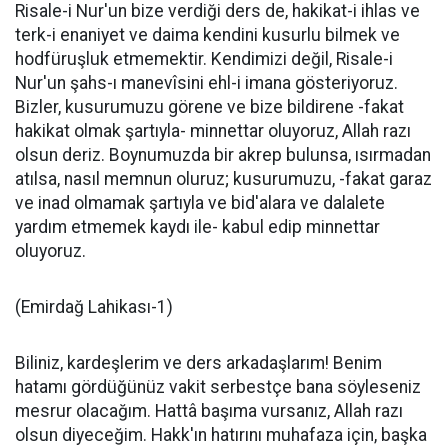
Risale-i Nur'un bize verdiği ders de, hakikat-i ihlas ve
terk-i enaniyet ve daima kendini kusurlu bilmek ve
hodfüruşluk etmemektir. Kendimizi değil, Risale-i
Nur'un şahs-ı manevîsini ehl-i imana gösteriyoruz.
Bizler, kusurumuzu görene ve bize bildirene -fakat
hakikat olmak şartıyla- minnettar oluyoruz, Allah razı
olsun deriz. Boynumuzda bir akrep bulunsa, ısırmadan
atılsa, nasıl memnun oluruz; kusurumuzu, -fakat garaz
ve inad olmamak şartıyla ve bid'alara ve dalalete
yardım etmemek kaydı ile- kabul edip minnettar
oluyoruz.
(Emirdağ Lahikası-1)
Biliniz, kardeşlerim ve ders arkadaşlarım! Benim
hatamı gördüğünüz vakit serbestçe bana söyleseniz
mesrur olacağım. Hattâ başıma vursanız, Allah razı
olsun diyeceğim. Hakk'ın hatırını muhafaza için, başka