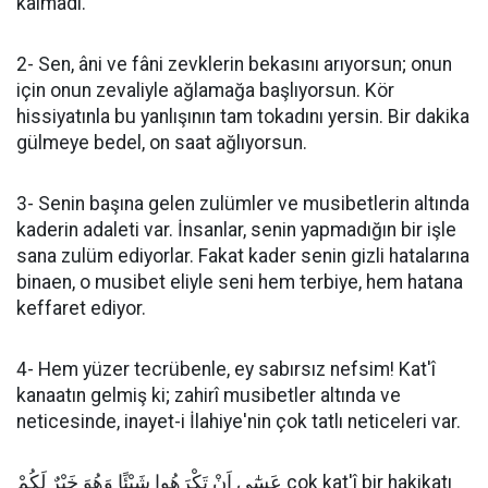
kalmadı.
2- Sen, âni ve fâni zevklerin bekasını arıyorsun; onun
için onun zevaliyle ağlamağa başlıyorsun. Kör
hissiyatınla bu yanlışının tam tokadını yersin. Bir dakika
gülmeye bedel, on saat ağlıyorsun.
3- Senin başına gelen zulümler ve musibetlerin altında
kaderin adaleti var. İnsanlar, senin yapmadığın bir işle
sana zulüm ediyorlar. Fakat kader senin gizli hatalarına
binaen, o musibet eliyle seni hem terbiye, hem hatana
keffaret ediyor.
4- Hem yüzer tecrübenle, ey sabırsız nefsim! Kat'î
kanaatın gelmiş ki; zahirî musibetler altında ve
neticesinde, inayet-i İlahiye'nin çok tatlı neticeleri var.
عَسٰٓى اَنْ تَكْرَهُوا شَيْئًا وَهُوَ خَيْرٌ لَكُمْ çok kat'î bir hakikatı