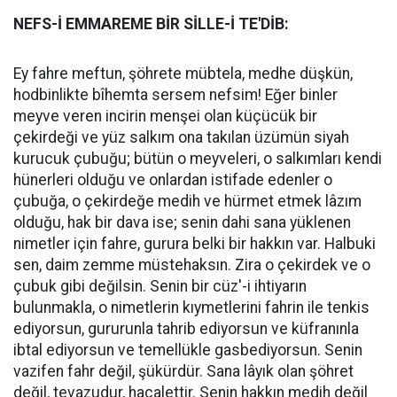
NEFS-İ EMMAREME BİR SİLLE-İ TE'DİB:
Ey fahre meftun, şöhrete mübtela, medhe düşkün,
hodbinlikte bîhemta sersem nefsim! Eğer binler
meyve veren incirin menşei olan küçücük bir
çekirdeği ve yüz salkım ona takılan üzümün siyah
kurucuk çubuğu; bütün o meyveleri, o salkımları kendi
hünerleri olduğu ve onlardan istifade edenler o
çubuğa, o çekirdeğe medih ve hürmet etmek lâzım
olduğu, hak bir dava ise; senin dahi sana yüklenen
nimetler için fahre, gurura belki bir hakkın var. Halbuki
sen, daim zemme müstehaksın. Zira o çekirdek ve o
çubuk gibi değilsin. Senin bir cüz'-i ihtiyarın
bulunmakla, o nimetlerin kıymetlerini fahrin ile tenkis
ediyorsun, gururunla tahrib ediyorsun ve küfranınla
ibtal ediyorsun ve temellükle gasbediyorsun. Senin
vazifen fahr değil, şükürdür. Sana lâyık olan şöhret
değil, tevazudur, hacalettir. Senin hakkın medih değil