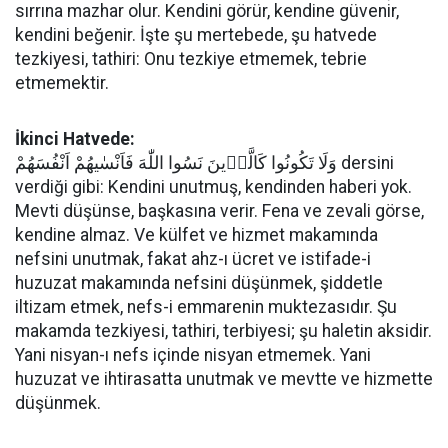
sırrına mazhar olur. Kendini görür, kendine güvenir,
kendini beğenir. İşte şu mertebede, şu hatvede
tezkiyesi, tathiri: Onu tezkiye etmemek, tebrie
etmemektir.
İkinci Hatvede:
وَلَا تَكُونُوا كَالَّذ۪ينَ نَسُوا اللّٰهَ فَاَنْسٰيهُمْ اَنْفُسَهُمْ dersini
verdiği gibi: Kendini unutmuş, kendinden haberi yok.
Mevti düşünse, başkasına verir. Fena ve zevali görse,
kendine almaz. Ve külfet ve hizmet makamında
nefsini unutmak, fakat ahz-ı ücret ve istifade-i
huzuzat makamında nefsini düşünmek, şiddetle
iltizam etmek, nefs-i emmarenin muktezasıdır. Şu
makamda tezkiyesi, tathiri, terbiyesi; şu haletin aksidir.
Yani nisyan-ı nefs içinde nisyan etmemek. Yani
huzuzat ve ihtirasatta unutmak ve mevtte ve hizmette
düşünmek.