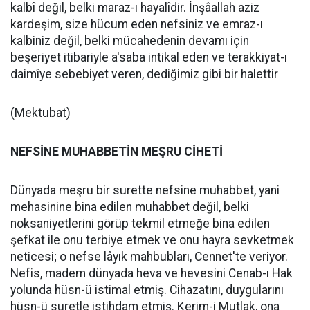
kalbî değil, belki maraz-ı hayalîdir. İnşâallah aziz
kardeşim, size hücum eden nefsiniz ve emraz-ı
kalbiniz değil, belki mücahedenin devamı için
beşeriyet itibariyle a'saba intikal eden ve terakkiyat-ı
daimîye sebebiyet veren, dediğimiz gibi bir halettir
(Mektubat)
NEFSİNE MUHABBETİN MEŞRU CİHETİ
Dünyada meşru bir surette nefsine muhabbet, yani
mehasinine bina edilen muhabbet değil, belki
noksaniyetlerini görüp tekmil etmeğe bina edilen
şefkat ile onu terbiye etmek ve onu hayra sevketmek
neticesi; o nefse lâyık mahbubları, Cennet'te veriyor.
Nefis, madem dünyada heva ve hevesini Cenab-ı Hak
yolunda hüsn-ü istimal etmiş. Cihazatını, duygularını
hüsn-ü suretle istihdam etmiş. Kerim-i Mutlak, ona