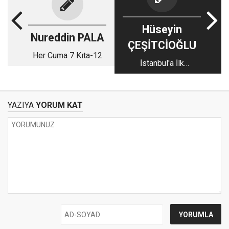
Hüseyin
Nureddin PALA
ÇEŞİTCİOĞLU
Her Cuma 7 Kıta-12
İstanbul'a İlk
Ayakbasış-1
YAZIYA
YORUM KAT