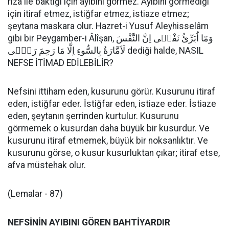
rıza ile baktığı için ayıbını görmez. Ayıbını görmediği
için itiraf etmez, istiğfar etmez, istiaze etmez;
şeytana maskara olur. Hazret-i Yusuf Aleyhisselâm
gibi bir Peygamber-i Âlîşan, وَمَٓا اُبَرِّئُ نَفْس۪ى اِنَّ النَّفْسَ
لَاَمَّارَةٌ بِالسُّٓوءِ اِلَّا مَا رَحِمَ رَبّ۪ى dediği halde, NASIL
NEFSE İTİMAD EDİLEBİLİR?
Nefsini ittiham eden, kusurunu görür. Kusurunu itiraf
eden, istiğfar eder. İstiğfar eden, istiaze eder. İstiaze
eden, şeytanın şerrinden kurtulur. Kusurunu
görmemek o kusurdan daha büyük bir kusurdur. Ve
kusurunu itiraf etmemek, büyük bir noksanlıktır. Ve
kusurunu görse, o kusur kusurluktan çıkar; itiraf etse,
afva müstehak olur.
(Lemalar - 87)
NEFSİNİN AYIBINI GÖREN BAHTİYARDIR