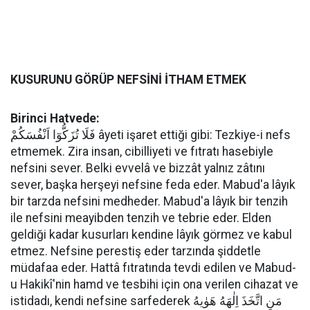
KUSURUNU GÖRÜP NEFSİNİ İTHAM ETMEK
Birinci Hatvede:
فَلَا تُزَكُّوٓا اَنْفُسَكُمْ âyeti işaret ettiği gibi: Tezkiye-i nefs
etmemek. Zira insan, cibilliyeti ve fıtratı hasebiyle
nefsini sever. Belki evvelâ ve bizzât yalnız zâtını
sever, başka herşeyi nefsine feda eder. Mabud'a lâyık
bir tarzda nefsini medheder. Mabud'a lâyık bir tenzih
ile nefsini meayibden tenzih ve tebrie eder. Elden
geldiği kadar kusurları kendine lâyık görmez ve kabul
etmez. Nefsine perestiş eder tarzında şiddetle
müdafaa eder. Hattâ fıtratında tevdi edilen ve Mabud-
u Hakikî'nin hamd ve tesbihi için ona verilen cihazat ve
istidadı, kendi nefsine sarfederek مَنِ اتَّخَذَ اِلٰهَهُ هَوٰيهُ