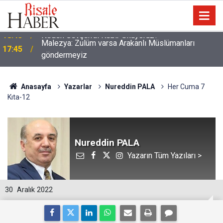
Malezya: Zulüm varsa Arakanlı Müslümanları
17:45
göndermeyiz
Anasayfa
Yazarlar
Nureddin PALA
Her Cuma 7
Kıta-12
Nureddin PALA
Yazarın Tüm Yazıları >
30
Aralık 2022