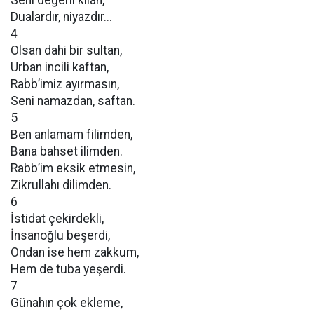
Seni değerli kılan,
Dualardır, niyazdır...
4
Olsan dahi bir sultan,
Urban incili kaftan,
Rabb’imiz ayırmasın,
Seni namazdan, saftan.
5
Ben anlamam filimden,
Bana bahset ilimden.
Rabb’im eksik etmesin,
Zikrullahı dilimden.
6
İstidat çekirdekli,
İnsanoğlu beşerdi,
Ondan ise hem zakkum,
Hem de tuba yeşerdi.
7
Günahın çok ekleme,