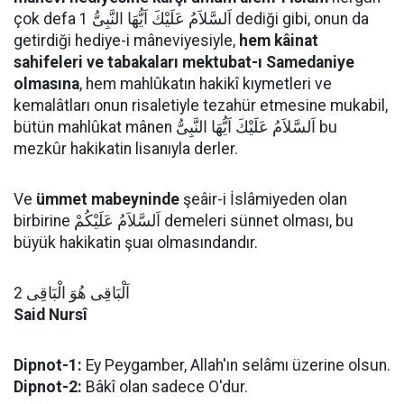
çok defa اَلسَّلاَمُ عَلَيْكَ اَيُّهَا النَّبِىُّ 1 dediği gibi, onun da
getirdiği hediye-i mâneviyesiyle,
hem kâinat
sahifeleri ve tabakaları mektubat-ı Samedaniye
olmasına
, hem mahlûkatın hakikî kıymetleri ve
kemalâtları onun risaletiyle tezahür etmesine mukabil,
bütün mahlûkat mânen اَلسَّلاَمُ عَلَيْكَ اَيُّهَا النَّبِىُّ bu
mezkûr hakikatin lisanıyla derler.
Ve
ümmet mabeyninde
şeâir-i İslâmiyeden olan
birbirine اَلسَّلاَمُ عَلَيْكُمْ demeleri sünnet olması, bu
büyük hakikatin şuaı olmasındandır.
اَلْبَاقِى هُوَ الْبَاقِى 2
Said Nursî
Dipnot-1:
Ey Peygamber, Allah'ın selâmı üzerine olsun.
Dipnot-2:
Bâkî olan sadece O'dur.