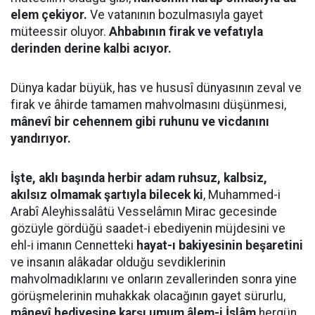
elem çekiyor.
Ve vatanının bozulmasıyla gayet
müteessir oluyor.
Ahbabının firak ve vefatıyla
derinden derine kalbi acıyor.
Dünya kadar büyük, has ve hususî dünyasının zeval ve
firak ve âhirde tamamen mahvolmasını düşünmesi,
mânevî bir cehennem gibi ruhunu ve vicdanını
yandırıyor.
İşte, aklı başında herbir adam ruhsuz, kalbsiz,
akılsız olmamak şartıyla bilecek ki
, Muhammed-i
Arabî Aleyhissalâtü Vesselâmın Mirac gecesinde
gözüyle gördüğü saadet-i ebediyenin müjdesini ve
ehl-i imanın Cennetteki
hayat-ı bakiyesinin beşaretini
ve insanın alâkadar olduğu sevdiklerinin
mahvolmadıklarını ve onların zevallerinden sonra yine
görüşmelerinin muhakkak olacağının gayet sürurlu,
mânevî hediyesine karşı umum âlem-i İslâm
hergün