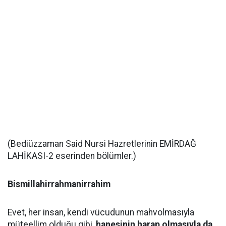
(Bediüzzaman Said Nursi Hazretlerinin EMİRDAĞ
LAHİKASI-2 eserinden bölümler.)
Bismillahirrahmanirrahim
Evet, her insan, kendi vücudunun mahvolmasıyla
müteellim olduğu gibi,
hanesinin harap olmasıyla da