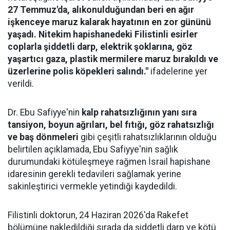
27 Temmuz'da, alıkonulduğundan beri en ağır
işkenceye maruz kalarak hayatının en zor gününü
yaşadı. Nitekim hapishanedeki Filistinli esirler
coplarla şiddetli darp, elektrik şoklarına, göz
yaşartıcı gaza, plastik mermilere maruz bırakıldı ve
üzerlerine polis köpekleri salındı."
ifadelerine yer
verildi.
Dr. Ebu Safiyye'nin
kalp rahatsızlığının yanı sıra
tansiyon, boyun ağrıları, bel fıtığı, göz rahatsızlığı
ve baş dönmeleri
gibi çeşitli rahatsızlıklarının olduğu
belirtilen açıklamada, Ebu Safiyye'nin sağlık
durumundaki kötüleşmeye rağmen İsrail hapishane
idaresinin gerekli tedavileri sağlamak yerine
sakinleştirici vermekle yetindiği kaydedildi.
Filistinli doktorun, 24 Haziran 2026'da Rakefet
bölümüne nakledildiği sırada da şiddetli darp ve kötü