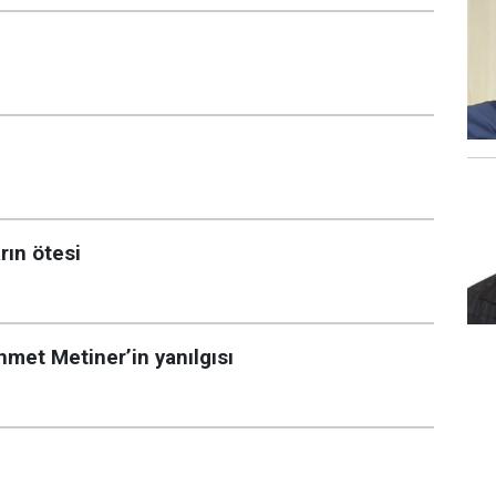
rın ötesi
hmet Metiner’in yanılgısı