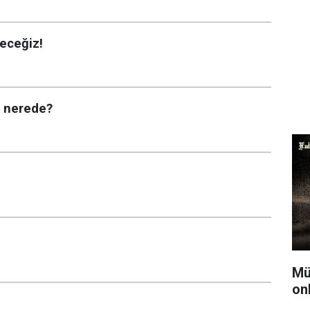
yeceğiz!
r nerede?
Mü
on