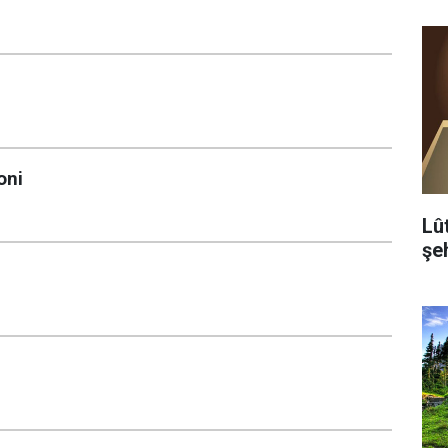
oni
Lû
şeh