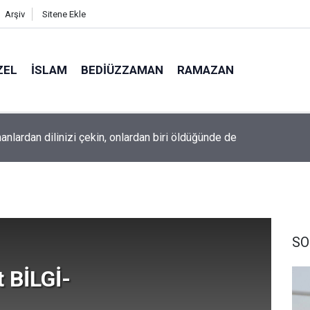
Arşiv
Sitene Ekle
ZEL
İSLAM
BEDIÜZZAMAN
RAMAZAN
nlardan dilinizi çekin, onlardan biri öldüğünde de
ine âid o alt-üst olan şehirleri de kaldırıp yere çaldı
SO
 BİLGİ-