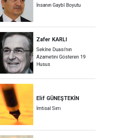
İnsanın Gaybî Boyutu
Zafer
KARLI
Sekîne Duası’nın
Azametini Gösteren 19
Husus
Elif
GÜNEŞTEKİN
İmtisal Sırrı