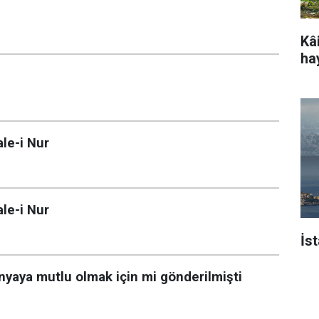
Kâi
ha
ale-i Nur
ale-i Nur
İs
yaya mutlu olmak için mi gönderilmişti