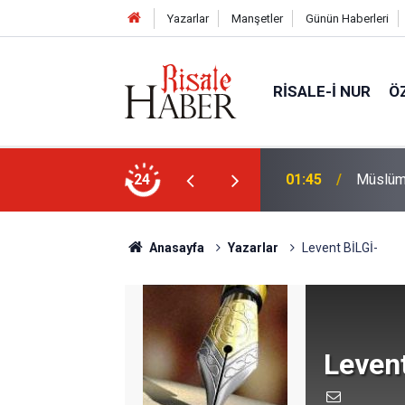
Yazarlar
Manşetler
Günün Haberleri
RISALE-I NUR
Ö
01:45
Müslüma
24
01:15
Lût kavm
Anasayfa
Yazarlar
Levent BİLGİ-
Levent