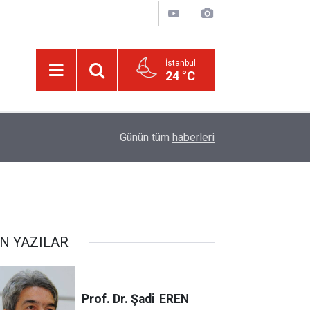
İstanbul
24 °C
00:01
Kâinat, bütün âlemleriyle o cilve ile hayattar ve 
Günün tüm
haberleri
N YAZILAR
Prof. Dr. Şadi
EREN