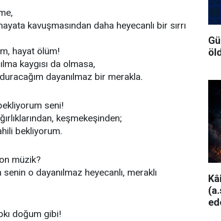
üme,
ayata kavuşmasından daha heyecanlı bir sırrı
Gü
üm, hayat ölüm!
öl
ılma kaygısı da olmasa,
 duracağım dayanılmaz bir merakla.
bekliyorum seni!
ğırlıklarından, keşmekeşinden;
hili bekliyorum.
on müzik?
senin o dayanılmaz heyecanlı, meraklı
Kâ
(a
ed
ıpkı doğum gibi!