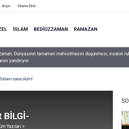
Arşiv
Sitene Ekle
ZEL
İSLAM
BEDIÜZZAMAN
RAMAZAN
ını yerde sürünmeyecek şekilde yukarıda tut
Selam sana ölüm!
SO
 BİLGİ-
üm Yazıları >