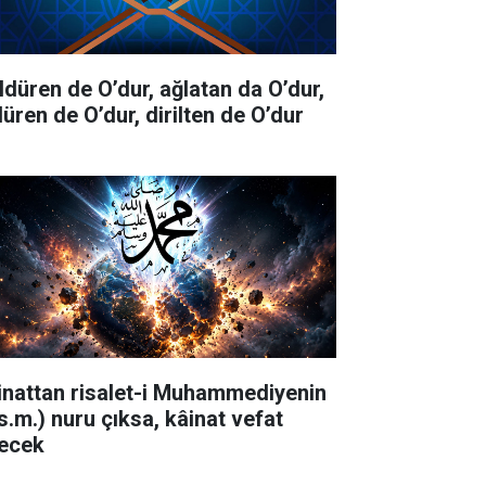
ldüren de O’dur, ağlatan da O’dur,
düren de O’dur, dirilten de O’dur
inattan risalet-i Muhammediyenin
.s.m.) nuru çıksa, kâinat vefat
ecek