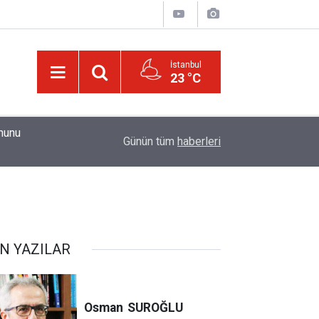
İstanbul
23 °C
01:15
Güldüren de O’dur, ağlatan da O’dur, öldüren de O’
Günün tüm
haberleri
N YAZILAR
Osman
SUROĞLU