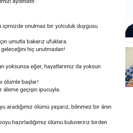
mızı aydınlatır.
ü içimizde onulmaz bir yolculuk duygusu
için umutla bakarız ufuklara.
e geleceğini hiç unutmadan!
n yoksunsa eğer, hayatlarımız da yoksun
ı ölümle başlar!
ir âleme geçişin ipucuyla.
yu aradığımız ölümü yaşarız, bilinmez bir ânın
boyu hazırladığımız ölümü buluveririz birden