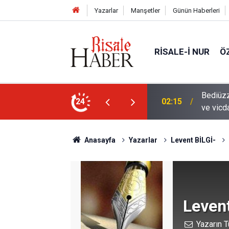
Yazarlar
Manşetler
Günün Haberleri
RISALE-I NUR
Ö
en mahvolmasını düşünmesi, insanın ruhunu
24
01:45
Paçalar
Anasayfa
Yazarlar
Levent BİLGİ-
Levent
Yazarın T