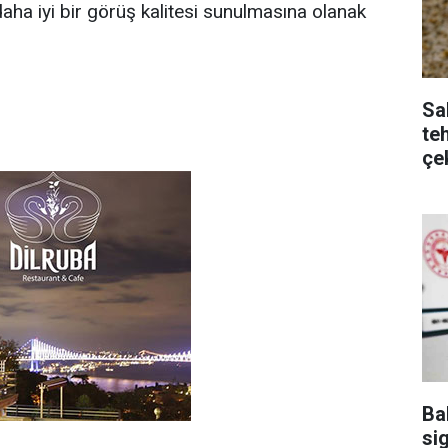
aha iyi bir görüş kalitesi sunulmasına olanak
Sa
te
çe
Ba
sig