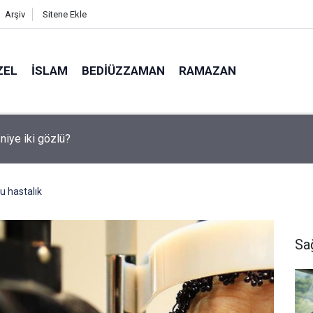
Arşiv
Sitene Ekle
ZEL
İSLAM
BEDIÜZZAMAN
RAMAZAN
medya, derslerde başarısızlığa yol açıyor
u hastalık
Sa