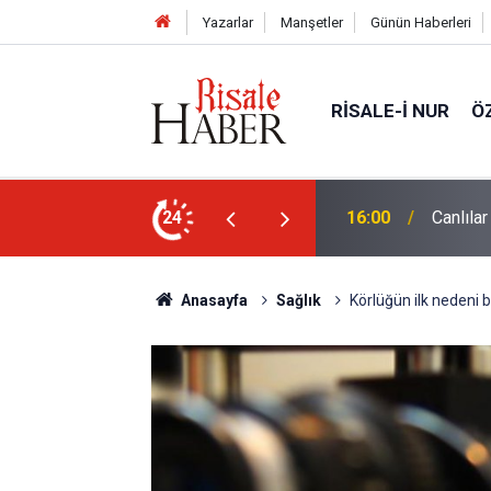
Yazarlar
Manşetler
Günün Haberleri
RISALE-I NUR
Ö
24
15:35
Sosyal 
Anasayfa
Sağlık
Körlüğün ilk nedeni b