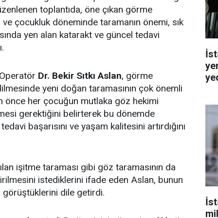
üzenlenen toplantıda, öne çıkan görme
an ve çocukluk döneminde taramanın önemi, sık
sında yen alan katarakt ve güncel tedavi
ı.
İst
ye
 Operatör
Dr. Bekir Sıtkı Aslan
, görme
ye
edilmesinde yeni doğan taramasının çok önemli
n önce her çocuğun mutlaka göz hekimi
mesi gerektiğini belirterek bu dönemde
 tedavi başarısını ve yaşam kalitesini artırdığını
lan işitme taraması gibi göz taramasının da
irilmesini istediklerini ifade eden Aslan, bunun
la görüştüklerini dile getirdi.
İs
mi