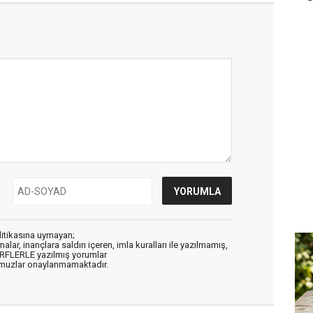
litikasına uymayan;
alar, inançlara saldırı içeren, imla kuralları ile yazılmamış,
ARFLERLE yazılmış yorumlar
muzlar onaylanmamaktadır.