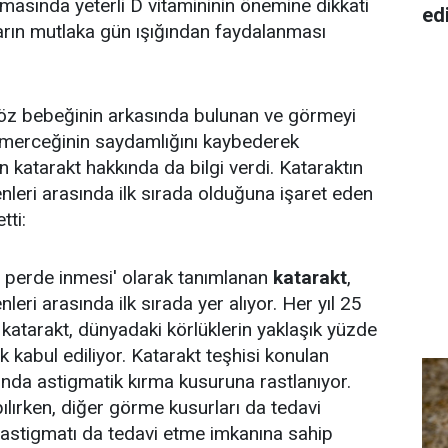
masında yeterli D vitamininin önemine dikkati
ed
arın mutlaka gün ışığından faydalanması
öz bebeğinin arkasında bulunan ve görmeyi
merceğinin saydamlığını kaybederek
 katarakt hakkında da bilgi verdi. Kataraktın
leri arasında ilk sırada olduğuna işaret eden
tti:
e perde inmesi' olarak tanımlanan
katarakt
,
eri arasında ilk sırada yer alıyor. Her yıl 25
 katarakt, dünyadaki körlüklerin yaklaşık yüzde
k kabul ediliyor. Katarakt teşhisi konulan
ında astigmatik kırma kusuruna rastlanıyor.
ılırken, diğer görme kusurları da tedavi
le astigmatı da tedavi etme imkanına sahip