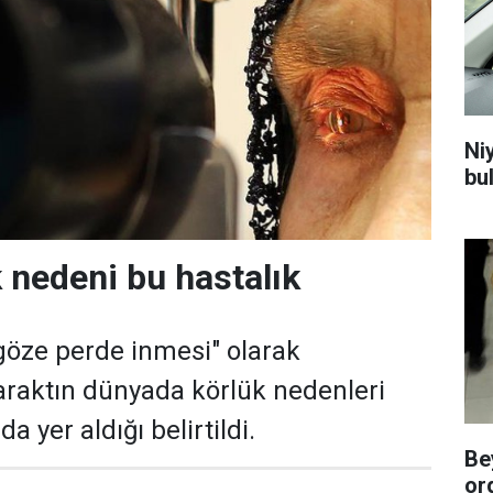
Niy
bu
k nedeni bu hastalık
göze perde inmesi" olarak
raktın dünyada körlük nedenleri
da yer aldığı belirtildi.
Be
or