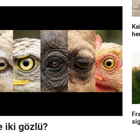
Ka
he
Fr
si
e iki gözlü?