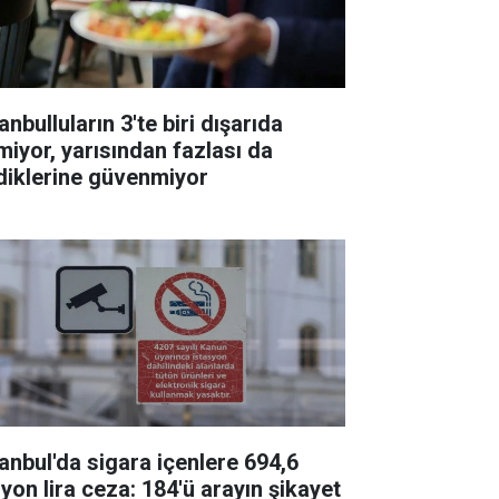
anbulluların 3'te biri dışarıda
miyor, yarısından fazlası da
diklerine güvenmiyor
tanbul'da sigara içenlere 694,6
lyon lira ceza: 184'ü arayın şikayet