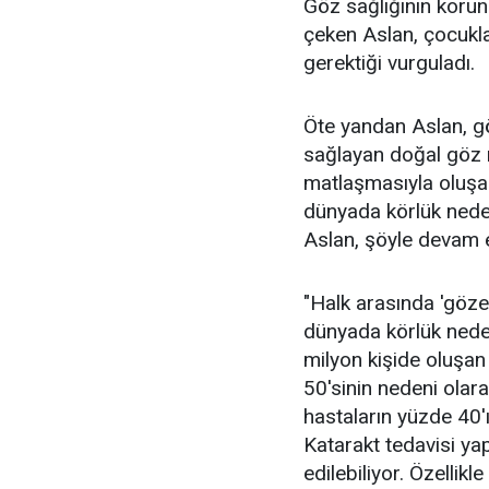
Göz sağlığının korun
çeken Aslan, çocukl
gerektiği vurguladı.
Öte yandan Aslan, g
sağlayan doğal göz 
matlaşmasıyla oluşan
dünyada körlük neden
Aslan, şöyle devam e
"Halk arasında 'göz
dünyada körlük nedenl
milyon kişide oluşan
50'sinin nedeni olara
hastaların yüzde 40'
Katarakt tedavisi yap
edilebiliyor. Özellik