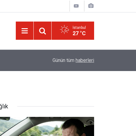
İstanbul
27 °C
israilin esir aldığı Dr. Ebu Safiyye'nin, uğradığı 
14:52
Günün tüm
haberleri
kırıldı
ğlık