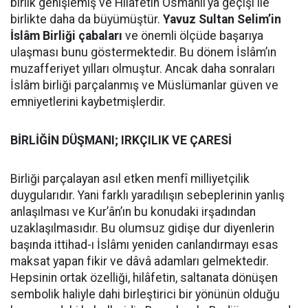
birlik genişlemiş ve Hilâfetin Osmanlı’ya geçişi ile
birlikte daha da büyümüştür.
Yavuz Sultan Selim’in
İslâm Birliği çabaları
ve önemli ölçüde başarıya
ulaşması bunu göstermektedir. Bu dönem İslâm’ın
muzafferiyet yılları olmuştur. Ancak daha sonraları
İslâm birliği parçalanmış ve Müslümanlar güven ve
emniyetlerini kaybetmişlerdir.
BİRLİĞİN DÜŞMANI; IRKÇILIK VE ÇARESİ
Birliği parçalayan asıl etken menfî milliyetçilik
duygularıdır. Yani farklı yaradılışın sebeplerinin yanlış
anlaşılması ve Kur’ân’ın bu konudaki irşadından
uzaklaşılmasıdır. Bu olumsuz gidişe dur diyenlerin
başında ittihad-ı İslâmı yeniden canlandırmayı esas
maksat yapan fikir ve dâvâ adamları gelmektedir.
Hepsinin ortak özelliği, hilâfetin, saltanata dönüşen
sembolik haliyle dahi birleştirici bir yönünün olduğu