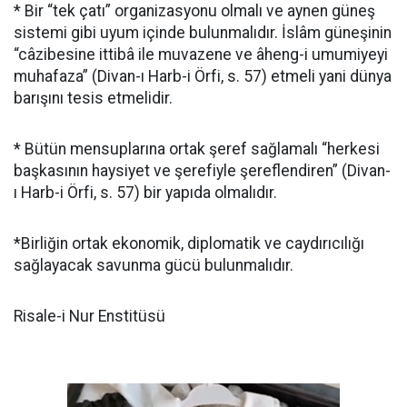
* Bir “tek çatı” organizasyonu olmalı ve aynen güneş
sistemi gibi uyum içinde bulunmalıdır. İslâm güneşinin
“câzibesine ittibâ ile muvazene ve âheng-i umumiyeyi
muhafaza” (Divan-ı Harb-i Örfi, s. 57) etmeli yani dünya
barışını tesis etmelidir.
* Bütün mensuplarına ortak şeref sağlamalı “herkesi
başkasının haysiyet ve şerefiyle şereflendiren” (Divan-
ı Harb-i Örfi, s. 57) bir yapıda olmalıdır.
*Birliğin ortak ekonomik, diplomatik ve caydırıcılığı
sağlayacak savunma gücü bulunmalıdır.
Risale-i Nur Enstitüsü