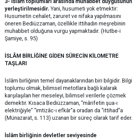
3- İslâm toplumları arasında muhabbet duygusunun
yerleştirilmesidir.
Yani, husumeti yok etmektir:
Husumetin cehalet, zaruret ve nifaka yapılmasını
öneren Bediüzzaman, özellikle ittihadın meşrebinin
muhabbet olduğuna vurgu yapmaktadır. (Hutbe-i
Şamiye, s. 95)
İSLÂM BİRLİĞİNE GİDEN SÜRECİN KİLOMETRE
TAŞLARI
İslâm birliğinin temel dayanaklarından biri bilgidir. Bilgi
toplumu olmak, bilimsel metotlara bağlı kalarak
karşılaşılan her meseleyi, bilimsel verilerle çözmek
demektir. Kısaca Bediüzzaman, “mârifetin şua-ı
elektriğiyle” “imtizâc-ı efkâr”a oradan da “ittihad”a
(Münazarat, s. 113) uzanan bir süreç olarak tarif eder.
İslâm birliğinin devletler seviyesinde