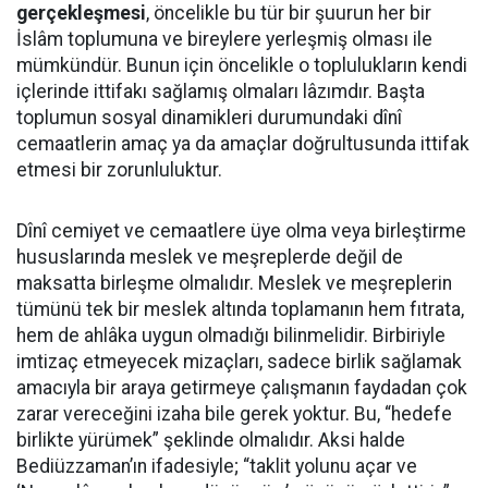
gerçekleşmesi
, öncelikle bu tür bir şuurun her bir
İslâm toplumuna ve bireylere yerleşmiş olması ile
mümkündür. Bunun için öncelikle o toplulukların kendi
içlerinde ittifakı sağlamış olmaları lâzımdır. Başta
toplumun sosyal dinamikleri durumundaki dînî
cemaatlerin amaç ya da amaçlar doğrultusunda ittifak
etmesi bir zorunluluktur.
Dînî cemiyet ve cemaatlere üye olma veya birleştirme
hususlarında meslek ve meşreplerde değil de
maksatta birleşme olmalıdır. Meslek ve meşreplerin
tümünü tek bir meslek altında toplamanın hem fıtrata,
hem de ahlâka uygun olmadığı bilinmelidir. Birbiriyle
imtizaç etmeyecek mizaçları, sadece birlik sağlamak
amacıyla bir araya getirmeye çalışmanın faydadan çok
zarar vereceğini izaha bile gerek yoktur. Bu, “hedefe
birlikte yürümek” şeklinde olmalıdır. Aksi halde
Bediüzzaman’ın ifadesiyle; “taklit yolunu açar ve