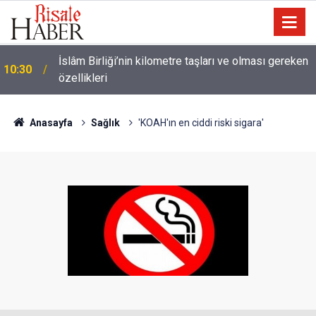
Ünlü futbolcu Dembele: Eşimin yüzünü
09:47
göstermemesi dini bir mesele!
Anasayfa
Sağlık
'KOAH'ın en ciddi riski sigara'