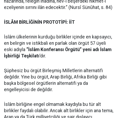
nazarında, feleğin inadına, nev-i beşerdeki hikmet-i
ezeliyenin sırrını ilân edecektir.” (Nursî Sünûhat, s. 84)
İSLÂM BİRLİĞİNİN PROTOTİPİ: İİT
İslâm ülkelerinin kurduğu birlikler içinde en kapsayıcı,
en belirgin ve istikbali en parlak olan örgüt 57 üyeli
eski adıyla
“İslâm Konferansı Örgütü” yeni adı İslam
İşbirliği Teşkilatı
’dır.
Şüphesiz bu örgüt Birleşmiş Milletlerin alternatifi
değildir. Yine bu örgüt, Arap Birliği, Afrika Birliği gibi
başka bölgesel örgütlerin alternatifi ya da
engelleyicisi de değildir.
İslâm birliğine engel olmamak kaydıyla bu tür alt
birlikler faydalı olabilir. Ancak alt birlikler için ana tema,
Arap ya da Türk milliyetçiliği ve sair dışlayıcı