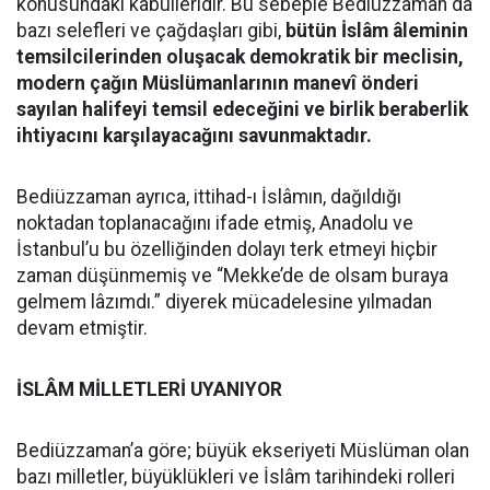
konusundaki kabulleridir. Bu sebeple Bediüzzaman da
bazı selefleri ve çağdaşları gibi,
bütün İslâm âleminin
temsilcilerinden oluşacak demokratik bir meclisin,
modern çağın Müslümanlarının manevî önderi
sayılan halifeyi temsil edeceğini ve birlik beraberlik
ihtiyacını karşılayacağını savunmaktadır.
Bediüzzaman ayrıca, ittihad-ı İslâmın, dağıldığı
noktadan toplanacağını ifade etmiş, Anadolu ve
İstanbul’u bu özelliğinden dolayı terk etmeyi hiçbir
zaman düşünmemiş ve “Mekke’de de olsam buraya
gelmem lâzımdı.” diyerek mücadelesine yılmadan
devam etmiştir.
İSLÂM MİLLETLERİ UYANIYOR
Bediüzzaman’a göre; büyük ekseriyeti Müslüman olan
bazı milletler, büyüklükleri ve İslâm tarihindeki rolleri