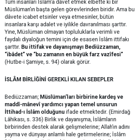
Tüm insanları İslâm’a dâvet etmek elbette ki bir
Müslüman’ın başta gelen görevlerinden biridir. Ama bu
dâvete icabet etsinler veya etmesinler, bütün
insanlara karşı adalet ve iyilikle davranılması şarttır.
Yine, Müslüman olmayan topluluklarla verimli ve
faydalı diyaloğun temini için de esasen İslâm ittifakı
şarttır.
Bu ittifak ve dayanışmayı Bediüzzaman,
“ibâdet” ve “bu zamanın en büyük farz vazîfesi”
(Hutbe-i Şamiye, s. 94) olarak görür.
İSLÂM BİRLİĞİNİ GEREKLİ KILAN SEBEPLER
Bediüzzaman;
Müslüman’ları birbirine kardeş ve
maddî-mânevî yardımcı yapan temel unsurun
İttihad-ı İslâm olduğunu
ifade etmektedir. (Emirdağ
Lâhikası, s. 336) Birlik ve dayanışma, İslâmların
birbirinden destek alarak gelişmelerine; Allah’ın adını
yayma ve dünyayı anlamlı hale getirmelerine; İslâm