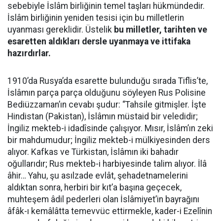
sebebiyle İslâm birliğinin temel taşları hükmündedir.
İslâm birliğinin yeniden tesisi için bu milletlerin
uyanması gereklidir. Üstelik
bu milletler, tarihten ve
esaretten aldıkları dersle uyanmaya ve ittifaka
hazırdırlar.
1910’da Rusya’da esarette bulunduğu sırada Tiflis’te,
İslâmın parça parça olduğunu söyleyen Rus Polisine
Bediüzzaman’ın cevabı şudur: “Tahsile gitmişler. İşte
Hindistan (Pakistan), İslâmın müstaid bir veledidir;
İngiliz mekteb-i idadîsinde çalışıyor. Mısır, İslâm’ın zeki
bir mahdumudur; İngiliz mekteb-i mülkiyesinden ders
alıyor. Kafkas ve Türkistan, İslâmın iki bahadır
oğullarıdır; Rus mekteb-i harbiyesinde talim alıyor. İlâ
âhir… Yahu, şu asılzade evlât, şehadetnamelerini
aldıktan sonra, herbiri bir kıt’a başına geçecek,
muhteşem âdil pederleri olan İslâmiyet’in bayrağını
âfâk-ı kemâlâtta temevvüc ettirmekle, kader-i Ezelînin