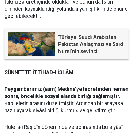
fakr u zaruret içinde oldukları ve bunun da İslâm
dininden kaynaklandığı yolundaki yanlış fikrin de önüne
geçilebilecektir.
Türkiye-Suudi Arabistan-
Pakistan Anlaşması ve Said
Nursi'nin sevinci
SÜNNETTE İTTİHAD-I İSLÂM
Peygamberimiz (asm) Medine’ye hicretinden hemen
sonra, öncelikle sosyal alanda birliği sağlamıştır.
Kabilelerin arasını düzeltmiştir. Ardından bir anayasa
hazırlayarak siyâsî birliği kurmuş ve geliştirmiştir.
Hulefâ-i Râşidîn döneminde ve sonrasında bu siyâsî