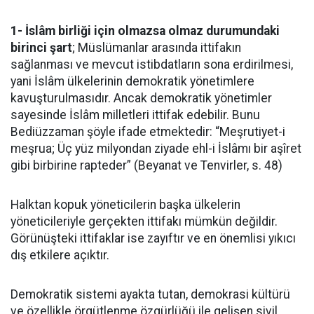
1- İslâm birliği için olmazsa olmaz durumundaki
birinci şart
; Müslümanlar arasında ittifakın
sağlanması ve mevcut istibdatların sona erdirilmesi,
yani İslâm ülkelerinin demokratik yönetimlere
kavuşturulmasıdır. Ancak demokratik yönetimler
sayesinde İslâm milletleri ittifak edebilir. Bunu
Bediüzzaman şöyle ifade etmektedir: “Meşrutiyet-i
meşrua; Üç yüz milyondan ziyade ehl-i İslâmı bir aşîret
gibi birbirine rapteder” (Beyanat ve Tenvirler, s. 48)
Halktan kopuk yöneticilerin başka ülkelerin
yöneticileriyle gerçekten ittifakı mümkün değildir.
Görünüşteki ittifaklar ise zayıftır ve en önemlisi yıkıcı
dış etkilere açıktır.
Demokratik sistemi ayakta tutan, demokrasi kültürü
ve özellikle örgütlenme özgürlüğü ile gelişen sivil