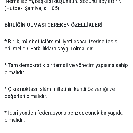
‘Neme lâzım, başkası düşünsün.’ sözünü söylettirir.”
(Hutbe-i Şamiye, s. 105).
BİRLİĞİN OLMASI GEREKEN ÖZELLİKLERİ
* Birlik, müsbet İslâm milliyeti esası üzerine tesis
edilmelidir. Farklılıklara saygılı olmalıdır.
* Tam demokratik bir temsil ve yönetim yapısına sahip
olmalıdır.
* Çıkış noktası İslâm milletinin kendi öz varlığı ve
değerleri olmalıdır.
* İdarî yönden federasyona benzer, esnek bir yapıda
olmalıdır.