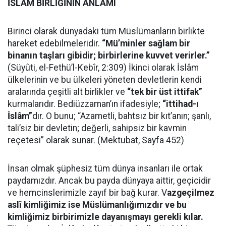
İSLÂM BİRLİĞİNİN ANLAMI
Birinci olarak dünyadaki tüm Müslümanların birlikte
hareket edebilmeleridir.
“Mü’minler sağlam bir
binanın taşları gibidir; birbirlerine kuvvet verirler.”
(Süyûti, el-Fethü’l-Kebîr, 2:309) İkinci olarak İslâm
ülkelerinin ve bu ülkeleri yöneten devletlerin kendi
aralarında çeşitli alt birlikler ve
“tek bir üst ittifak”
kurmalarıdır. Bediüzzaman’ın ifadesiyle;
“ittihad-ı
İslâm”
dır. O bunu; “Azametli, bahtsız bir kıt’anın; şanlı,
tali’siz bir devletin; değerli, sahipsiz bir kavmin
reçetesi” olarak sunar. (Mektubat, Sayfa 452)
İnsan olmak şüphesiz tüm dünya insanları ile ortak
paydamızdır. Ancak bu payda dünyaya aittir, geçicidir
ve hemcinslerimizle zayıf bir bağ kurar. V
azgeçilmez
aslî kimliğimiz ise Müslümanlığımızdır ve bu
kimliğimiz birbirimizle dayanışmayı gerekli kılar.