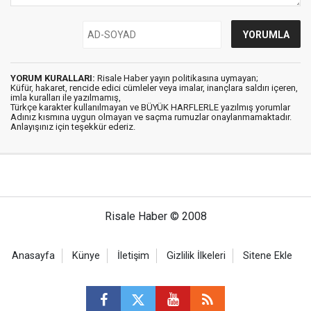
YORUM KURALLARI:
Risale Haber yayın politikasına uymayan;
Küfür, hakaret, rencide edici cümleler veya imalar, inançlara saldırı içeren,
imla kuralları ile yazılmamış,
Türkçe karakter kullanılmayan ve BÜYÜK HARFLERLE yazılmış yorumlar
Adınız kısmına uygun olmayan ve saçma rumuzlar onaylanmamaktadır.
Anlayışınız için teşekkür ederiz.
Risale Haber © 2008
Anasayfa
Künye
İletişim
Gizlilik İlkeleri
Sitene Ekle