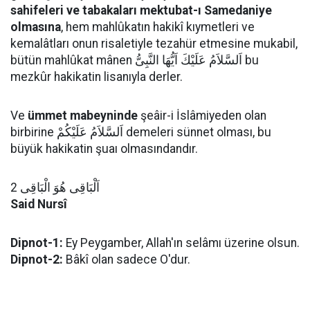
sahifeleri ve tabakaları mektubat-ı Samedaniye
olmasına
, hem mahlûkatın hakikî kıymetleri ve
kemalâtları onun risaletiyle tezahür etmesine mukabil,
bütün mahlûkat mânen اَلسَّلاَمُ عَلَيْكَ اَيُّهَا النَّبِىُّ bu
mezkûr hakikatin lisanıyla derler.
Ve
ümmet mabeyninde
şeâir-i İslâmiyeden olan
birbirine اَلسَّلاَمُ عَلَيْكُمْ demeleri sünnet olması, bu
büyük hakikatin şuaı olmasındandır.
اَلْبَاقِى هُوَ الْبَاقِى 2
Said Nursî
Dipnot-1:
Ey Peygamber, Allah'ın selâmı üzerine olsun.
Dipnot-2:
Bâkî olan sadece O'dur.