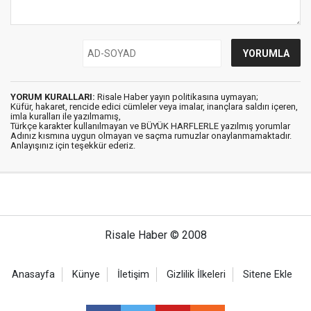
YORUM KURALLARI:
Risale Haber yayın politikasına uymayan;
Küfür, hakaret, rencide edici cümleler veya imalar, inançlara saldırı içeren,
imla kuralları ile yazılmamış,
Türkçe karakter kullanılmayan ve BÜYÜK HARFLERLE yazılmış yorumlar
Adınız kısmına uygun olmayan ve saçma rumuzlar onaylanmamaktadır.
Anlayışınız için teşekkür ederiz.
Risale Haber © 2008
Anasayfa
Künye
İletişim
Gizlilik İlkeleri
Sitene Ekle