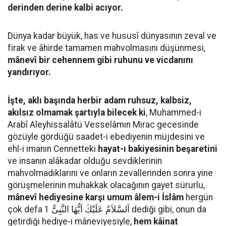
derinden derine kalbi acıyor.
Dünya kadar büyük, has ve hususî dünyasının zeval ve
firak ve âhirde tamamen mahvolmasını düşünmesi,
mânevî bir cehennem gibi ruhunu ve vicdanını
yandırıyor.
İşte, aklı başında herbir adam ruhsuz, kalbsiz,
akılsız olmamak şartıyla bilecek ki
, Muhammed-i
Arabî Aleyhissalâtü Vesselâmın Mirac gecesinde
gözüyle gördüğü saadet-i ebediyenin müjdesini ve
ehl-i imanın Cennetteki
hayat-ı bakiyesinin beşaretini
ve insanın alâkadar olduğu sevdiklerinin
mahvolmadıklarını ve onların zevallerinden sonra yine
görüşmelerinin muhakkak olacağının gayet sürurlu,
mânevî hediyesine karşı umum âlem-i İslâm
hergün
çok defa اَلسَّلاَمُ عَلَيْكَ اَيُّهَا النَّبِىُّ 1 dediği gibi, onun da
getirdiği hediye-i mâneviyesiyle,
hem kâinat