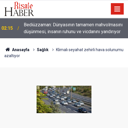
01:45
Paçalarını yerde sürünmeyecek şekilde yukarıda tut
Anasayfa
Sağlık
Klimalı seyahat zehirli hava solunumu
azaltıyor