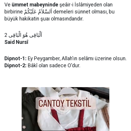
Ve
ümmet mabeyninde
şeâir-i İslâmiyeden olan
birbirine اَلسَّلاَمُ عَلَيْكُمْ demeleri sünnet olması, bu
büyük hakikatin şuaı olmasındandır.
اَلْبَاقِى هُوَ الْبَاقِى 2
Said Nursî
Dipnot-1:
Ey Peygamber, Allah'ın selâmı üzerine olsun.
Dipnot-2:
Bâkî olan sadece O'dur.