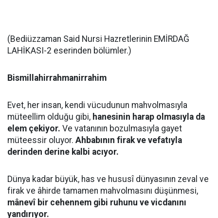
(Bediüzzaman Said Nursi Hazretlerinin EMİRDAĞ
LAHİKASI-2 eserinden bölümler.)
Bismillahirrahmanirrahim
Evet, her insan, kendi vücudunun mahvolmasıyla
müteellim olduğu gibi,
hanesinin harap olmasıyla da
elem çekiyor.
Ve vatanının bozulmasıyla gayet
müteessir oluyor.
Ahbabının firak ve vefatıyla
derinden derine kalbi acıyor.
Dünya kadar büyük, has ve hususî dünyasının zeval ve
firak ve âhirde tamamen mahvolmasını düşünmesi,
mânevî bir cehennem gibi ruhunu ve vicdanını
yandırıyor.