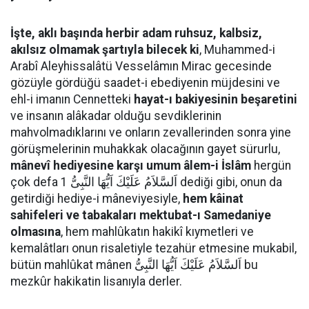
İşte, aklı başında herbir adam ruhsuz, kalbsiz,
akılsız olmamak şartıyla bilecek ki
, Muhammed-i
Arabî Aleyhissalâtü Vesselâmın Mirac gecesinde
gözüyle gördüğü saadet-i ebediyenin müjdesini ve
ehl-i imanın Cennetteki
hayat-ı bakiyesinin beşaretini
ve insanın alâkadar olduğu sevdiklerinin
mahvolmadıklarını ve onların zevallerinden sonra yine
görüşmelerinin muhakkak olacağının gayet sürurlu,
mânevî hediyesine karşı umum âlem-i İslâm
hergün
çok defa اَلسَّلاَمُ عَلَيْكَ اَيُّهَا النَّبِىُّ 1 dediği gibi, onun da
getirdiği hediye-i mâneviyesiyle,
hem kâinat
sahifeleri ve tabakaları mektubat-ı Samedaniye
olmasına
, hem mahlûkatın hakikî kıymetleri ve
kemalâtları onun risaletiyle tezahür etmesine mukabil,
bütün mahlûkat mânen اَلسَّلاَمُ عَلَيْكَ اَيُّهَا النَّبِىُّ bu
mezkûr hakikatin lisanıyla derler.