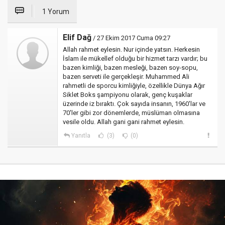
1 Yorum
Elif Dağ
/ 27 Ekim 2017 Cuma 09:27
Allah rahmet eylesin. Nur içinde yatsın. Herkesin
İslam ile mükellef olduğu bir hizmet tarzı vardır; bu
bazen kimliği, bazen mesleği, bazen soy-sopu,
bazen serveti ile gerçekleşir. Muhammed Ali
rahmetli de sporcu kimliğiyle, özellikle Dünya Ağır
Siklet Boks şampiyonu olarak, genç kuşaklar
üzerinde iz bıraktı. Çok sayıda insanın, 1960'lar ve
70'ler gibi zor dönemlerde, müslüman olmasına
vesile oldu. Allah gani gani rahmet eylesin.
Yanıtla
(3)
(0)