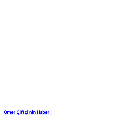
Ömer Çiftçi'nin Haberi