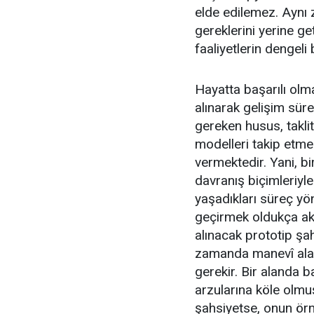
elde edilemez. Aynı
gereklerini yerine ge
faaliyetlerin dengeli
Hayatta başarılı olm
alınarak gelişim süre
gereken husus, takli
modelleri takip etm
vermektedir. Yani, bi
davranış biçimleriyle
yaşadıkları süreç yö
geçirmek oldukça akıl
alınacak prototip şa
zamanda manevî ala
gerekir. Bir alanda 
arzularına köle olmuş
şahsiyetse, onun ör