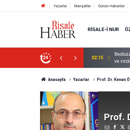
Yazarlar
Manşetler
Günün Haberleri
RISALE-I NUR
Ö
en mahvolmasını düşünmesi, insanın ruhunu
24
01:45
Paçalar
Anasayfa
Yazarlar
Prof. Dr. Kenan 
Prof.