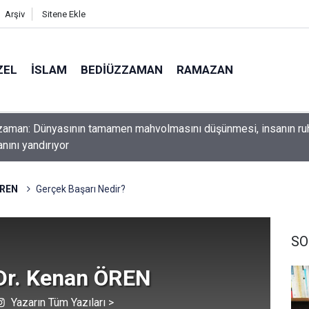
Arşiv
Sitene Ekle
ZEL
İSLAM
BEDIÜZZAMAN
RAMAZAN
ını yerde sürünmeyecek şekilde yukarıda tut
ÖREN
Gerçek Başarı Nedir?
SO
 Dr. Kenan ÖREN
Yazarın Tüm Yazıları >