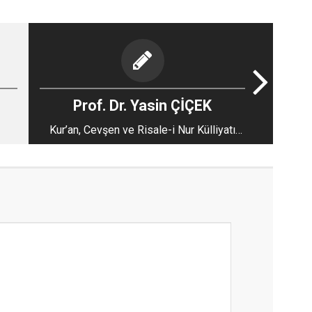
Prof. Dr. Yasin ÇİÇEK
Kur’an, Cevşen ve Risale-i Nur Külliyatı
Işığında El-Fâtır