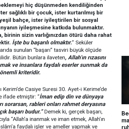
k beklemeyi hiç düşünmeden kendiliğinden
ter sağlıklı bir çocuk, ister kurtarılmış bir
yeşil bahçe, ister iyileştirilen bir sosyal
nyanın iyileşmesine katkıda bulunmaktır.
sa, birinin sizin varlığınızdan ötürü daha rahat
ktir.
İşte bu başarılı
olmaktır.
” Seküler
rıda sunulan “başarı” tasviri büyük ölçüde
kilidir. Bütün bunlara ilaveten
, Allah’ın rızasını
mak ve insanlara faydalı eserler sunmak da
önemli kriteridir.
ı Kerim’de Casiye Suresi 30. Ayet-i Kerime’de
 ifade etmiştir: “
İman edip din ve dünyaya
arı sorarsan, rableri onları rahmet deryasına
çık başarı budur.”
Demek ki, gerçek başarı,
Be
cıyla “Allah’a inanmak ve iman etmek, Allah’ın
ma
İslâm’a faydalı işler ve ameller yapmak ve
ru