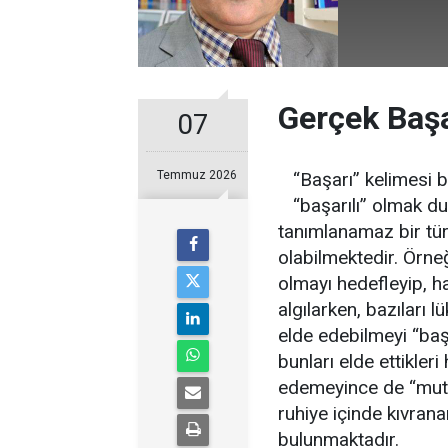
Gerçek Başa
07
Temmuz 2026
“Başarı” kelimesi 
“başarılı” olmak d
tanımlanamaz bir türl
olabilmektedir. Örneğ
olmayı hedefleyip, h
algılarken, bazıları 
elde edebilmeyi “baş
bunları elde ettikler
edemeyince de “muts
ruhiye içinde kıvrana
bulunmaktadır.