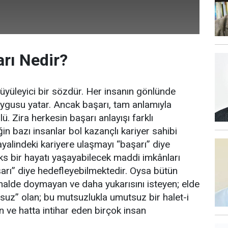
rı Nedir?
büyüleyici bir sözdür. Her insanın gönlünde
uygusu yatar. Ancak başarı, tam anlamıyla
ü. Zira herkesin başarı anlayışı farklı
in bazı insanlar bol kazançlı kariyer sahibi
ayalindeki kariyere ulaşmayı “başarı” diye
lüks bir hayatı yaşayabilecek maddi imkânları
arı” diye hedefleyebilmektedir. Oysa bütün
i halde doymayan ve daha yukarısını isteyen; elde
uz” olan; bu mutsuzlukla umutsuz bir halet-i
n ve hatta intihar eden birçok insan