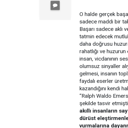
O halde gerçek başa
sadece maddi bir tak
Başarı sadece aklı v
tatmin edecek mutlul
daha doğrusu huzura
rahatlığı ve huzurun 
insan, vicdanının ses
olumsuz sinyaller al
gelmesi, insanın top
faydalı eserler üretm
kazandığını kendi h
“Ralph Waldo Emerson
şekilde tasvir etmişti
akıllı insanların sa
dürüst eleştirmenle
vurmalarına dayanma