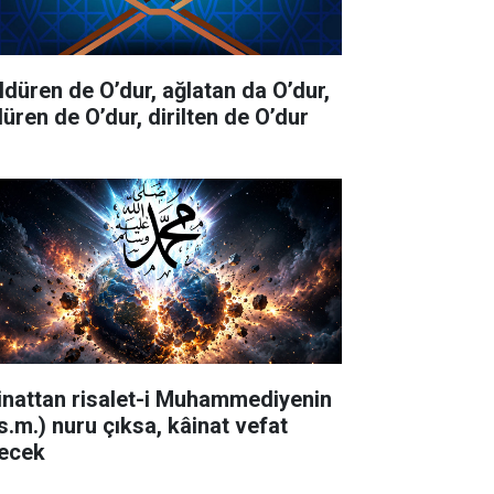
ldüren de O’dur, ağlatan da O’dur,
düren de O’dur, dirilten de O’dur
inattan risalet-i Muhammediyenin
.s.m.) nuru çıksa, kâinat vefat
ecek