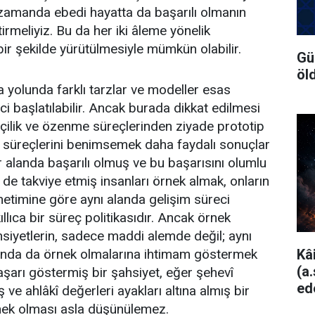
 zamanda ebedi hayatta da başarılı olmanın
tirmeliyiz. Bu da her iki âleme yönelik
 bir şekilde yürütülmesiyle mümkün olabilir.
Gü
öl
a yolunda farklı tarzlar ve modeller esas
ci başlatılabilir. Ancak burada dikkat edilmesi
tçilik ve özenme süreçlerinden ziyade prototip
e süreçlerini benimsemek daha faydalı sonuçlar
r alanda başarılı olmuş ve bu başarısını olumlu
 de takviye etmiş insanları örnek almak, onların
netimine göre aynı alanda gelişim süreci
lıca bir süreç politikasıdır. Ancak örnek
hsiyetlerin, sadece maddi alemde değil; aynı
Kâ
nda da örnek olmalarına ihtimam göstermek
(a
başarı göstermiş bir şahsiyet, eğer şehevî
ed
 ve ahlâkî değerleri ayakları altına almış bir
nek olması asla düşünülemez.