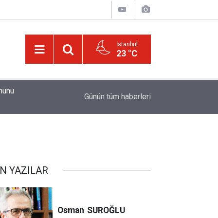
İstanbul
23 °C
01:15
Güldüren de O’dur, ağlatan da O’dur, öldüren de O’
Günün tüm
haberleri
N YAZILAR
Osman
SUROĞLU