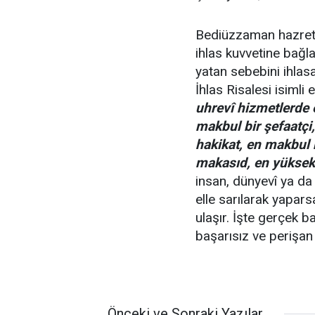
Bediüzzaman hazretle
ihlas kuvvetine bağla
yatan sebebini ihlas
İhlas Risalesi isimli
uhrevî hizmetlerde 
makbul bir şefaatçi, 
hakikat, en makbul b
makasıd, en yüksek b
insan, dünyevî ya da 
elle sarılarak yapar
ulaşır. İşte gerçek b
başarısız ve perişan
Önceki ve Sonraki Yazılar