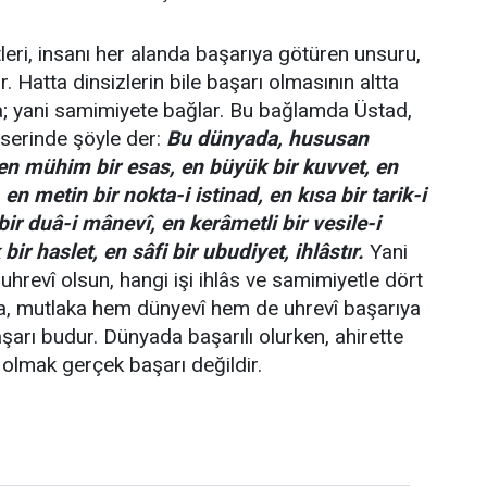
ri, insanı her alanda başarıya götüren unsuru,
r. Hatta dinsizlerin bile başarı olmasının altta
a; yani samimiyete bağlar. Bu bağlamda Üstad,
 eserinde şöyle der:
Bu dünyada, hususan
en mühim bir esas, en büyük bir kuvvet, en
en metin bir nokta-i istinad, en kısa bir tarik-i
ir duâ-i mânevî, en kerâmetli bir vesile-i
ir haslet, en sâfi bir ubudiyet, ihlâstır.
Yani
uhrevî olsun, hangi işi ihlâs ve samimiyetle dört
sa, mutlaka hem dünyevî hem de uhrevî başarıya
aşarı budur. Dünyada başarılı olurken, ahirette
 olmak gerçek başarı değildir.