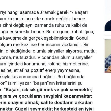
rıyı hangi aşamada aramak gerekir? Başarı
ım kazanımları elde etmek değildir bence.
e zihni değil; aynı zamanda ruhu ve kalbi de
uğa erişmektir bence. Bu da gönül rahatlığına;
 kavuşmakla gerçekleşebilmektedir. Gönül
ölçüm merkezi ise her insanın vicdanıdır. Bir
ini dinlediğinde, olumlu sinyaller alıyorsa, mutlu;
ıyorsa, mutsuzdur. Vicdandan olumlu sinyaller
lum içindeki konumuna, rolüne, hizmetlerine,
esine, etrafına pozitif enerji yaymasına,
akkıyla kazanmasına bağlıdır. Bu bağlamda
” isimli yazar “başarı”nın kriterlerini şu
r: “
Başarı, sık sık gülmek ve çok sevmektir;
ygısını ve çocukların sevgisini kazanmaktır;
rin onayını almak; sahte dostların arkadan
ktır. Güzeli sevmektir; herkesteki en iyiyi