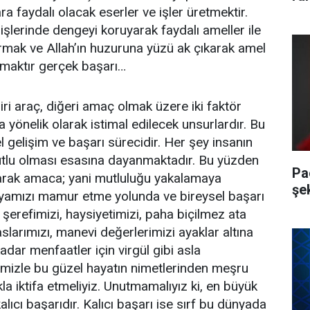
ra faydalı olacak eserler ve işler üretmektir.
işlerinde dengeyi koruyarak faydalı ameller ile
rmak ve Allah’ın huzuruna yüzü ak çıkarak amel
lmaktır gerçek başarı…
ri araç, diğeri amaç olmak üzere iki faktör
 yönelik olarak istimal edilecek unsurlardır. Bu
el gelişim ve başarı sürecidir. Her şey insanın
utlu olması esasına dayanmaktadır. Bu yüzden
Pa
narak amaca; yani mutluluğu yakalamaya
şe
ünyamızı mamur etme yolunda ve bireysel başarı
şerefimizi, haysiyetimizi, paha biçilmez ata
aslarımızı, manevi değerlerimizi ayaklar altına
dar menfaatler için virgül gibi asla
imizle bu güzel hayatın nimetlerinden meşru
a iktifa etmeliyiz. Unutmamalıyız ki, en büyük
lıcı başarıdır. Kalıcı başarı ise sırf bu dünyada