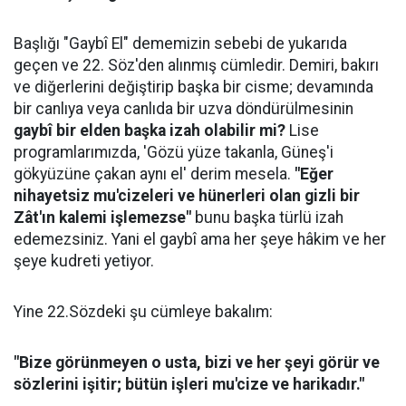
Başlığı "Gaybî El" dememizin sebebi de yukarıda
geçen ve 22. Söz'den alınmış cümledir. Demiri, bakırı
ve diğerlerini değiştirip başka bir cisme; devamında
bir canlıya veya canlıda bir uzva döndürülmesinin
gaybî bir elden başka izah olabilir mi?
Lise
programlarımızda, 'Gözü yüze takanla, Güneş'i
gökyüzüne çakan aynı el' derim mesela.
"Eğer
nihayetsiz mu'cizeleri ve hünerleri olan gizli bir
Zât'ın kalemi işlemezse"
bunu başka türlü izah
edemezsiniz. Yani el gaybî ama her şeye hâkim ve her
şeye kudreti yetiyor.
Yine 22.Sözdeki şu cümleye bakalım:
"Bize görünmeyen o usta, bizi ve her şeyi görür ve
sözlerini işitir; bütün işleri mu'cize ve harikadır."