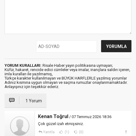
YORUM KURALLARI:
Risale Haber yayın politikasına uymayan;
Küfür, hakaret, rencide edici cümleler veya imalar, inançlara saldırı içeren,
imla kuralları ile yazılmamış,
Türkçe karakter kullanılmayan ve BÜYÜK HARFLERLE yazılmış yorumlar
Adınız kısmına uygun olmayan ve saçma rumuzlar onaylanmamaktadır.
Anlayışınız için teşekkür ederiz.
1 Yorum
Kenan Toğrul
/ 07 Temmuz 2026 18:36
Çok güzel izah etmişsiniz.
Yanıtla
(1)
(0)