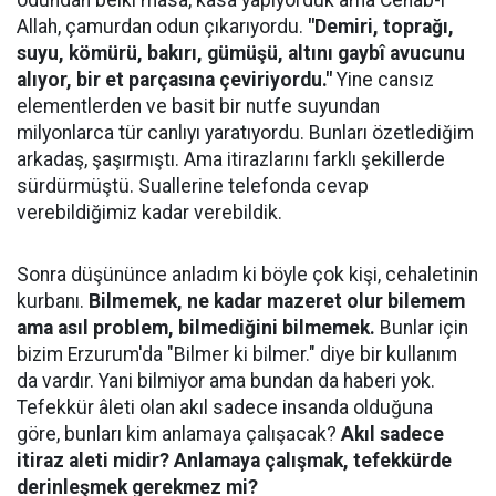
odundan belki masa, kasa yapıyorduk ama Cenab-ı
Allah, çamurdan odun çıkarıyordu.
"Demiri, toprağı,
suyu, kömürü, bakırı, gümüşü, altını gaybî avucunu
alıyor, bir et parçasına çeviriyordu."
Yine cansız
elementlerden ve basit bir nutfe suyundan
milyonlarca tür canlıyı yaratıyordu. Bunları özetlediğim
arkadaş, şaşırmıştı. Ama itirazlarını farklı şekillerde
sürdürmüştü. Suallerine telefonda cevap
verebildiğimiz kadar verebildik.
Sonra düşününce anladım ki böyle çok kişi, cehaletinin
kurbanı.
Bilmemek, ne kadar mazeret olur bilemem
ama asıl problem, bilmediğini bilmemek.
Bunlar için
bizim Erzurum'da "Bilmer ki bilmer." diye bir kullanım
da vardır. Yani bilmiyor ama bundan da haberi yok.
Tefekkür âleti olan akıl sadece insanda olduğuna
göre, bunları kim anlamaya çalışacak?
Akıl sadece
itiraz aleti midir? Anlamaya çalışmak, tefekkürde
derinleşmek gerekmez mi?