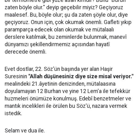
bir termometre gibi yüze asan kimdir? Bunu "Burun
zaten böyle olur." deyip geçebilir miyiz? Geçiyoruz
maalesef. Bu, böyle olur; şu da zaten şöyle olur, diye
geçiyoruz. Onun için, çok okumak önemli. Gafleti yıkıp
paramparça edecek olan okumak ve mütalaalı
derslere katılmak, bu zeminlerde bulunmak, manevî
dünyamızı şekillendirmemiz açısından hayatî
derecede önemli.
Evet dostlar, 22. Söz'ün başında yer alan Haşir
Suresinin
"Allah düşünesiniz diye size misal veriyor."
mealindeki 21.âyetinin denizinden, mütalaasına
doyulamayan 12 Burhan ve yine 12 Lem'a ile tefekkür
huzmeleri önümüze konulmuş. Edebî benzetmeler ve
mantık incelikleri ile örülen bu Söz'ü, nazara vermek
istedik.
Selam ve dua ile.