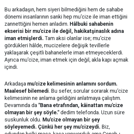
Bu arkadaşın, hem siyeri bilmediğini hem de sahabe
dönemi insanlarının sanki hep mu'cize ile iman ettiğini
zannettiğini hemen anladım.
Hâlbuki sahabenin
ekserisi bir mu'cize ile değil, hakikatşinaslık adına
iman etmişlerdi.
Tam aksi olanlar ise; mu'cize
gördükleri hâlde, mucizelere değişik tevillerle
yaklaşarak çeşitli bahanelerle iman etmeyeceklerdi.
Ayrıca mu'cize, iman etmek için değil, akla kapı açmak
içindi.
Arkadaşa
mu'cize kelimesinin anlamını sordum.
Maalesef bilemedi
. Bu sefer, sorular sorarak mu'cize
kelimesinin ne anlama geldiğini anlatmaya çalıştım.
Devamında da
"Bana etrafından, kâinattan mu'cize
olmayan bir şey söyle."
dedim telefonda. Uzun süre
suskunluk oldu.
Mu'cize olmayan bir şey
söyleyemedi. Çünkü her şey mu'cizeydi.
Biz,