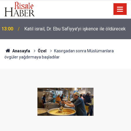
İslâm Birliği’nin kilometre taşları ve olması gereken
10:30
özellikleri
Anasayfa
Özel
Kasırgadan sonra Müslümanlara
övgüler yağdırmaya başladılar