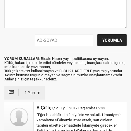
YORUM KURALLARI:
Risale Haber yayın politikasına uymayan;
Küfür, hakaret, rencide edici cümleler veya imalar, inançlara saldırı içeren,
imla kuralları ile yazılmamış,
Türkçe karakter kullanılmayan ve BÜYÜK HARFLERLE yazılmış yorumlar
Adınız kısmına uygun olmayan ve saçma rumuzlar onaylanmamaktadır.
Anlayışınız için teşekkür ederiz.
1 Yorum
B.Çiftçi
/ 21 Eylül 2017 Perşembe 09:33
"Eğer biz ahlâk-ı İslâmiye'nin ve hakaik-i imaniyenin
kemalâtını ef'âlimizle izhar etsek, sair dinlerin
tâbileri elbette cemaatlerle İslâmiyete girecekler.
Belki, küre-i arzın bazı kıt'aları ve devletleri de