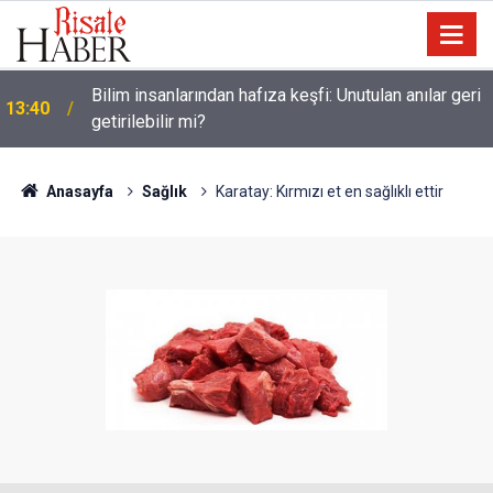
13:00
Katil israil, Dr. Ebu Safiyye’yi işkence ile öldürecek
Anasayfa
Sağlık
Karatay: Kırmızı et en sağlıklı ettir