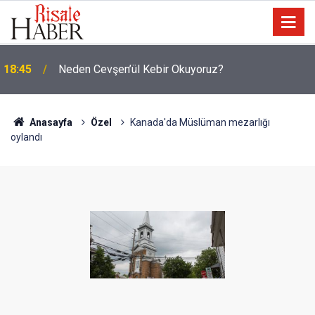
Malezya: Zulüm varsa Arakanlı Müslümanları
17:45
göndermeyiz
Anasayfa
Özel
Kanada'da Müslüman mezarlığı
oylandı