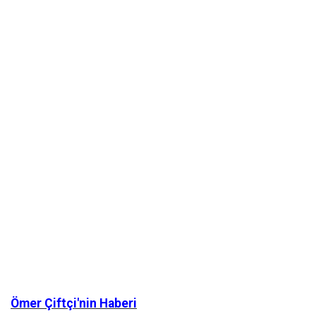
Ömer Çiftçi'nin Haberi