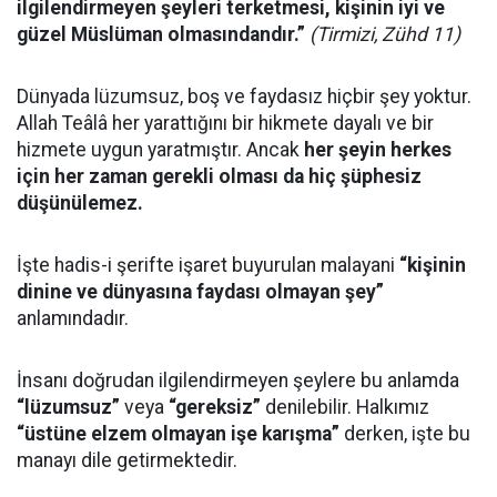
ilgilendirmeyen şeyleri terketmesi, kişinin iyi ve
güzel Müslüman olmasındandır.”
(Tirmizi, Zühd 11)
Dünyada lüzumsuz, boş ve faydasız hiçbir şey yoktur.
Allah Teâlâ her yarattığını bir hikmete dayalı ve bir
hizmete uygun yaratmıştır. Ancak
her şeyin herkes
için her zaman gerekli olması da hiç şüphesiz
düşünülemez.
İşte hadis-i şerifte işaret buyurulan malayani
“kişinin
dinine ve dünyasına faydası olmayan şey”
anlamındadır.
İnsanı doğrudan ilgilendirmeyen şeylere bu anlamda
“lüzumsuz”
veya
“gereksiz”
denilebilir. Halkımız
“üstüne elzem olmayan işe karışma”
derken, işte bu
manayı dile getirmektedir.