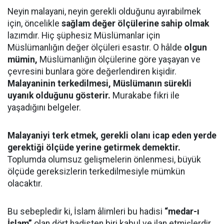
Neyin malayani, neyin gerekli olduğunu ayırabilmek
için, öncelikle
sağlam değer ölçülerine sahip olmak
lazımdır. Hiç şüphesiz Müslümanlar için
Müslümanlığın değer ölçüleri esastır. O hâlde
olgun
mümin,
Müslümanlığın ölçülerine göre yaşayan ve
çevresini bunlara göre değerlendiren kişidir.
Malayaninin terkedilmesi, Müslümanın sürekli
uyanık olduğunu gösterir.
Murakabe fikri ile
yaşadığını belgeler.
Malayaniyi terk etmek, gerekli olanı icap eden yerde
gerektiği ölçüde yerine getirmek demektir.
Toplumda olumsuz gelişmelerin önlenmesi, büyük
ölçüde gereksizlerin terkedilmesiyle mümkün
olacaktır.
Bu sebepledir ki, İslam âlimleri bu hadisi
“medar-ı
İslam”
olan dört hadisten biri kabul ve ilan etmişlerdir.