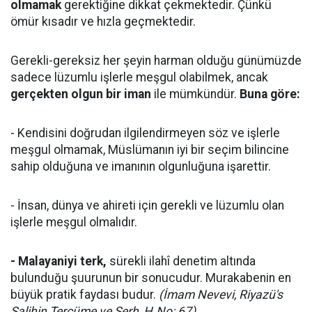
olmamak
gerektiğine dikkat çekmektedir. Çünkü
ömür kısadır ve hızla geçmektedir.
Gerekli-gereksiz her şeyin harman olduğu günümüzde
sadece lüzumlu işlerle meşgul olabilmek, ancak
gerçekten olgun bir iman
ile mümkündür.
Buna göre:
- Kendisini doğrudan ilgilendirmeyen söz ve işlerle
meşgul olmamak, Müslümanın iyi bir seçim bilincine
sahip olduğuna ve imanının olgunluğuna işarettir.
- İnsan, dünya ve ahireti için gerekli ve lüzumlu olan
işlerle meşgul olmalıdır.
- Malayaniyi terk,
sürekli ilahî denetim altında
bulunduğu şuurunun bir sonucudur. Murakabenin en
büyük pratik faydası budur.
(İmam Nevevi, Riyazü's
Salihin Tercüme ve Şerh, H.No: 67)