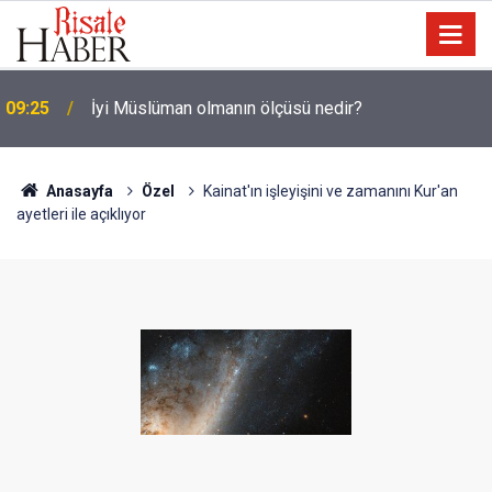
LGS yerleştirme raporu açıklandı: Şampiyonların
08:47
tercih ettiği liseler
Anasayfa
Özel
Kainat'ın işleyişini ve zamanını Kur'an
ayetleri ile açıklıyor