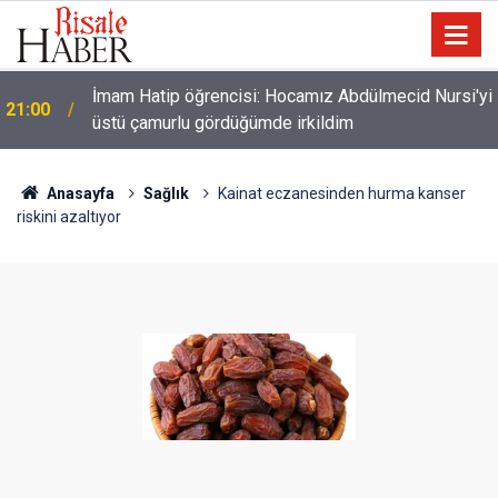
i
Filistin Konvoyu'na katılan Fransız aktivist
20:00
Müslüman oldu
Anasayfa
Sağlık
Kainat eczanesinden hurma kanser
riskini azaltıyor