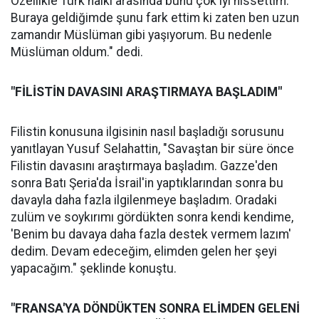
Özellikle Türk halkı arasında bunu çok iyi hissettim.
Buraya geldiğimde şunu fark ettim ki zaten ben uzun
zamandır Müslüman gibi yaşıyorum. Bu nedenle
Müslüman oldum." dedi.
"FİLİSTİN DAVASINI ARAŞTIRMAYA BAŞLADIM"
Filistin konusuna ilgisinin nasıl başladığı sorusunu
yanıtlayan Yusuf Selahattin, "Savaştan bir süre önce
Filistin davasını araştırmaya başladım. Gazze'den
sonra Batı Şeria'da İsrail'in yaptıklarından sonra bu
davayla daha fazla ilgilenmeye başladım. Oradaki
zulüm ve soykırımı gördükten sonra kendi kendime,
'Benim bu davaya daha fazla destek vermem lazım'
dedim. Devam edeceğim, elimden gelen her şeyi
yapacağım." şeklinde konuştu.
"FRANSA'YA DÖNDÜKTEN SONRA ELİMDEN GELENİ