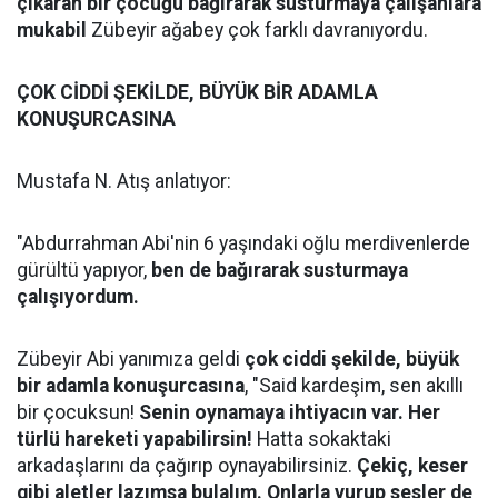
çıkaran bir çocuğu bağırarak susturmaya çalışanlara
mukabil
Zübeyir ağabey çok farklı davranıyordu.
ÇOK CİDDİ ŞEKİLDE, BÜYÜK BİR ADAMLA
KONUŞURCASINA
Mustafa N. Atış anlatıyor:
"Abdurrahman Abi'nin 6 yaşındaki oğlu merdivenlerde
gürültü yapıyor,
ben de bağırarak susturmaya
çalışıyordum.
Zübeyir Abi yanımıza geldi
çok ciddi şekilde, büyük
bir adamla konuşurcasına
, "Said kardeşim, sen akıllı
bir çocuksun!
Senin oynamaya ihtiyacın var. Her
türlü hareketi yapabilirsin!
Hatta sokaktaki
arkadaşlarını da çağırıp oynayabilirsiniz.
Çekiç, keser
gibi aletler lazımsa bulalım. Onlarla vurup sesler de