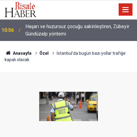
Haşarı ve huzursuz çocuğu sakinleştiren, Zübeyir
10:56
Gündüzalp yöntemi
10:00
Niye 'dilimin ucunda' demek zorunda kalıyoruz?
Anasayfa
Özel
İstanbul'da bugün bazı yollar trafiğe
kapalı olacak