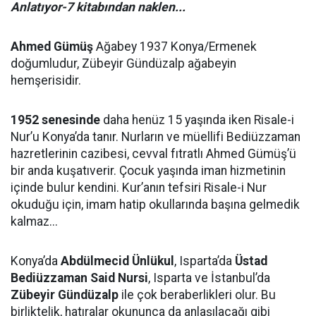
Anlatıyor-7 kitabından naklen...
Ahmed Gümüş
Ağabey 1937 Konya/Ermenek
doğumludur, Zübeyir Gündüzalp ağabeyin
hemşerisidir.
1952 senesinde
daha henüz 15 yaşında iken Risale-i
Nur’u Konya’da tanır. Nurların ve müellifi Bediüzzaman
hazretlerinin cazibesi, cevval fıtratlı Ahmed Gümüş’ü
bir anda kuşatıverir. Çocuk yaşında iman hizmetinin
içinde bulur kendini. Kur’anın tefsiri Risale-i Nur
okuduğu için, imam hatip okullarında başına gelmedik
kalmaz...
Konya’da
Abdülmecid Ünlükul
, Isparta’da
Üstad
Bediüzzaman Said Nursi
, Isparta ve İstanbul’da
Zübeyir Gündüzalp
ile çok beraberlikleri olur. Bu
birliktelik, hatıralar okununca da anlaşılacağı gibi