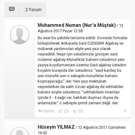
2 Yorum
Muhammed Numan (Nur'a Müştak)
/ 13
Ağustos 2017 Pazar 12:38
Bu eser bu şekilde tercüme edildi. Sonrada formalar
birleştirilerek Ankarada Said ÖZDEMİR Ağabey ve
mübarek yardımcıları eliyle yeni yazı olarak
neşredildi. Neşir için üstadımızla görüşen said
özdemir ağabey Münafıklar bahsini üstadımız yeni
yazıya koydurmaması üzerine Said ağabey üstadım
koyalım burayıda der. üstadımız: "said kardeş bu
asır münafık asrı o sebeple münafıklar bahsini
koymayacağız." der. Yeni yazı mektubatı
neşrederken de salih özcan ağabey de vehhabiler
bahsini söyler üstadımız; "vehhabilerin imamları
içinde 3 - 4 sağır var. hakikati duymaz duysa da
anlamazlar." o sebeple şimdi zamanı değil. der.
Yanıtla
(2)
(0)
Hüseyin YILMAZ
/ 12 Ağustos 2017 Cumartesi
16:02