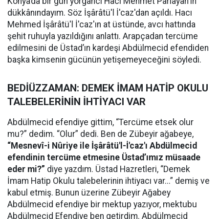
Konya’da bir gün yorgancı Hacı Mehmet Parlayan'ın
dükkânındayım. Söz İşârâtü'l İ'caz'dan açıldı. Hacı
Mehmed İşârâtü'l İ'caz'ın at üstünde, avcı hattında
şehit ruhuyla yazıldığını anlattı. Arapçadan tercüme
edilmesini de Üstad’ın kardeşi Abdülmecid efendiden
başka kimsenin gücünün yetişemeyeceğini söyledi.
BEDİÜZZAMAN: DEMEK İMAM HATİP OKULU
TALEBELERİNİN İHTİYACI VAR
Abdülmecid efendiye gittim, “Tercüme etsek olur
mu?” dedim. “Olur” dedi. Ben de Zübeyir ağabeye,
“Mesnevî-i Nûriye ile İşârâtü'l-İ'caz'ı Abdülmecid
efendinin tercüme etmesine Üstad’ımız müsaade
eder mi?”
diye yazdım. Üstad Hazretleri, “Demek
İmam Hatip Okulu talebelerinin ihtiyacı var...” demiş ve
kabul etmiş. Bunun üzerine Zübeyir Ağabey
Abdülmecid efendiye bir mektup yazıyor, mektubu
Abdülmecid Efendiye ben getirdim. Abdülmecid