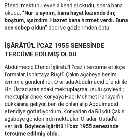
Efendi mektubu evvela kendisi okudu, sonra bana
okudu;
“Nur-u aynım, bana hayat kazandırdın;
boştum, işsizdim. Hazret bana hizmet verdi. Buna
sen sebep oldun”
dedi ve gözlerimden öptü.
İŞÂRÂTÜ'L İ'CAZ 1955 SENESİNDE
TERCÜME EDİLMİŞ OLDU
Abdülmecid Efendi İşârâtü'l İ'caz'ı tercüme ettikçe
formalar, Isparta’ya Rüştü Çakın ağabeye benim
ismimle gönderilirdi. O sırada Abdülmecid Efendi ile
Hz. Üstad arasındaki mektuplaşma usulü şöyleydi;
mektuplar önce Konya’ya Hacı Mehmet Parlayan'ın
dükkânına geliyor, ben de onları alıp Abdülmecid
efendiye götürüyordum. Konya’dan da Rüşdü Çakın
ağabeye gönderilirdi mektuplar. Oradan Üstad’a
verilirdi.
Böylece İşârâtü'l İ'caz 1955 senesinde
tercüme edilmiş oldu.