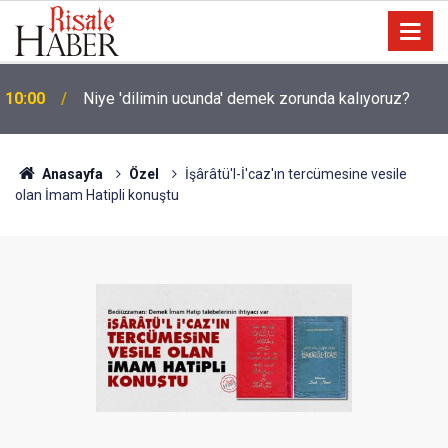
10:00
Niye 'dilimin ucunda' demek zorunda kalıyoruz?
Anasayfa
Özel
İşârâtü'l-İ'caz'ın tercümesine vesile
olan İmam Hatipli konuştu