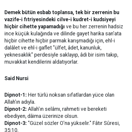
Demek bütün esbab toplansa, tek bir zerrenin bu
vazife-i fıtriyesindeki cilve-i kudret-i kudsiyeyi
hiçbir cihette yapamadığı
ve bu her zerrenin hadsiz
ince küçük kulağında ve dilinde gayet harika san'ata
hiçbir cihette hiçbir parmak karışmadığı için, ehl-i
dalâlet ve ehl-i gaflet "ülfet, âdet, kanunluk,
yeknesaklık" perdesiyle saklayıp, âdi bir isim takıp,
muvakkat kendilerini aldatıyorlar.
Said Nursi
Dipnot-1:
Her türlü noksan sıfatlardan yüce olan
Allah'ın adıyla.
Dipnot-2:
Allah'ın selâmı, rahmeti ve bereketi
ebediyen, dâima üzerinize olsun.
Dipnot-3:
"Güzel sözler O'na yükselir." Fâtır Sûresi,
35:10.