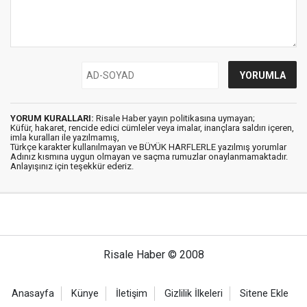
YORUM KURALLARI:
Risale Haber yayın politikasına uymayan;
Küfür, hakaret, rencide edici cümleler veya imalar, inançlara saldırı içeren,
imla kuralları ile yazılmamış,
Türkçe karakter kullanılmayan ve BÜYÜK HARFLERLE yazılmış yorumlar
Adınız kısmına uygun olmayan ve saçma rumuzlar onaylanmamaktadır.
Anlayışınız için teşekkür ederiz.
Risale Haber © 2008
Anasayfa
Künye
İletişim
Gizlilik İlkeleri
Sitene Ekle