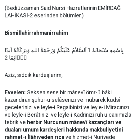
(Bediüzzaman Said Nursi Hazretlerinin EMİRDAĞ
LAHİKASI-2 eserinden bölümler.)
Bismillahirrahmanirrahim
بِاسْمِهِ سُبْحَانَهُ 1 اَلسَّلاَمُ عَلَيْكُمْ وَرَحْمَةُ اللهِ وَبَرَكَاتُهُ اَبَدًا
دَۤائِمًا 2
Aziz, sıddık kardeşlerim,
Evvelen:
Seksen sene bir mânevî ömr-ü bâki
kazandıran şuhur-u selâsenizi ve mübarek kudsî
gecelerinizi ve leyle-i Regaibinizi ve leyle-i Miracınızı
ve leyle-i Berâtınızı ve leyle-i Kadrinizi ruh u canımızla
tebrik ve
herbir Nurcunun mânevî kazançları ve
duaları umum kardeşleri hakkında makbuliyetini
rahmet-i İlâhiyeden rica
ve hizmet-i Nuriyede