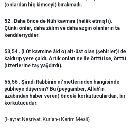
(onlardan hiç kimseyi) bırakmadı.
52 . Daha önce de Nûh kavmini (helâk etmişti).
Çünki onlar, daha zâlim ve daha azgın olanların ta
kendileriydiler.
53,54 . (Lût kavmine âid o) alt-üst olan (şehirler)i de
kaldırıp yere çaldı. Artık onları ne ile örttü ise, örttü
(üzerlerine taş yağdırdı).
55,56 . Şimdi Rabbinin ni‘metlerinden hangisinde
şübheye düşersin? Bu (peygamber, Allah’ın
azâbından haber veren) önceki korkutuculardan, bir
korkutucudur.
(Hayrat Neşriyat, Kur'an-ı Kerim Meali)