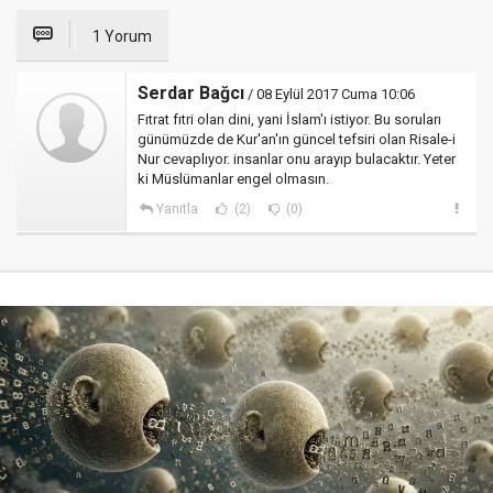
1 Yorum
Serdar Bağcı
/ 08 Eylül 2017 Cuma 10:06
Fıtrat fıtri olan dini, yani İslam'ı istiyor. Bu soruları
günümüzde de Kur'an'ın güncel tefsiri olan Risale-i
Nur cevaplıyor. insanlar onu arayıp bulacaktır. Yeter
ki Müslümanlar engel olmasın.
Yanıtla
(2)
(0)