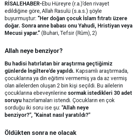
RİSALEHABER-
Ebu Hüreyre (r.a.)’den rivayet
edildiğine göre, Allah Rasulü (s.a.s.) şöyle
buyurmuştur:
“Her doğan çocuk İslam fıtratı üzere
doğar. Sonra anne babası onu Yahudi, Hristiyan veya
Mecusi yapar.”
(Buhari, Tefsir (Rûm), 2)
Allah neye benziyor?
Bu hadisi hatırlatan bir araştırma geçtiğimiz
günlerde İngiltere'de yapıldı.
Kapsamlı araştırmada,
çocuklarına ya din eğitimi vermemiş ya da az vermiş
olan ailelerden oluşan 2 bin kişi seçildi. Bu ailelerin
çocuklarına ebeveynlerine
sormak istedikleri 30 adet
soruyu
hazırlamaları istendi. Çocukların en çok
sorduğu iki soru ise şu:
"Allah neye
benziyor?", "Kainat nasıl yaratıldı?"
Öldükten sonra ne olacak