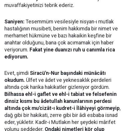
muvaffakiyetinizi tebrik ederiz.
Saniyen:
Tesemmüm vesilesiyle nisyan-ı mutlak
hastalığının musibeti, benim hakkımda bir nimet ve
merhamet hükmüne ve bazı hakaikin keşfine bir
anahtar olduğunu, bana çok acımamak için haber
veriyorum.
Fakat yine duanızı ruh u canımla rica
ediyorum.
Evet, şimdi
Siracü'n-Nur başındaki münâcâtı
okudum.
Ülfet ve âdet ve yeknesaklık perdeleri
altında çok harika hakikatler gizleniyor gördüm.
Bilhassa ehl-i gaflet ve ehl-i tabiat ve felsefenin
dinsiz kısmı bu âdetullah kanunlarının perdesi
altında çok mu'cizât-ı kudret-i İlâhiyeyi görmeyip
,
dağ gibi bir hakikati, zerre gibi bir âdi esbaba isnad
eder, yükletir. Kadîr-i Mutlakın her şeydeki mârifet
yolunu seddeder.
Ondaki nimetleri kör olup