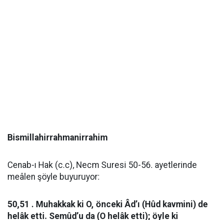
Bismillahirrahmanirrahim
Cenab-ı Hak (c.c), Necm Suresi 50-56. ayetlerinde
meâlen şöyle buyuruyor:
50,51 . Muhakkak ki O, önceki Âd’ı (Hûd kavmini) de
helâk etti. Semûd’u da (O helâk etti); öyle ki