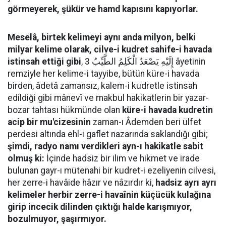
görmeyerek, şükür ve hamd kapısını kapıyorlar.
Meselâ, birtek kelimeyi aynı anda milyon, belki
milyar kelime olarak, cilve-i kudret sahife-i havada
istinsah ettiği gibi
, إِلَيْهِ يَصْعَدُ الْكَلِمُ الطَّيِّبُ 3 âyetinin
remziyle her kelime-i tayyibe, bütün küre-i havada
birden, âdetâ zamansız, kalem-i kudretle istinsah
edildiği gibi mânevî ve makbul hakikatlerin bir yazar-
bozar tahtası hükmünde olan
küre-i havada kudretin
acip bir mu'cizesinin
zaman-ı Âdemden beri ülfet
perdesi altında ehl-i gaflet nazarında saklandığı gibi;
şimdi, radyo namı verdikleri ayn-ı hakikatle sabit
olmuş ki:
İçinde hadsiz bir ilim ve hikmet ve irade
bulunan gayr-ı mütenahi bir kudret-i ezeliyenin cilvesi,
her zerre-i havâide hâzır ve nâzırdır ki,
hadsiz ayrı ayrı
kelimeler herbir zerre-i havaînin küçücük kulağına
girip incecik dilinden çıktığı halde karışmıyor,
bozulmuyor, şaşırmıyor.