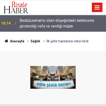
Meta'ya çocuk güvenliği davasında rekor ceza: 567
14:57
milyon dolar ödeyecek
Anasayfa
Sağlık
İlk şehir hastanesi rekor kırdı