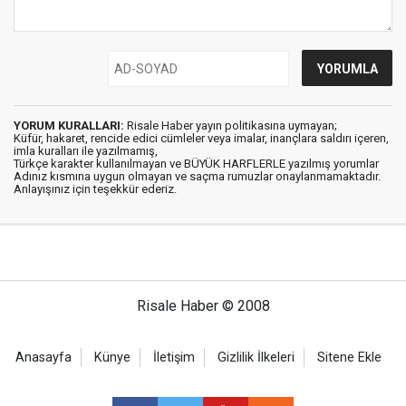
YORUM KURALLARI:
Risale Haber yayın politikasına uymayan;
Küfür, hakaret, rencide edici cümleler veya imalar, inançlara saldırı içeren,
imla kuralları ile yazılmamış,
Türkçe karakter kullanılmayan ve BÜYÜK HARFLERLE yazılmış yorumlar
Adınız kısmına uygun olmayan ve saçma rumuzlar onaylanmamaktadır.
Anlayışınız için teşekkür ederiz.
Risale Haber © 2008
Anasayfa
Künye
İletişim
Gizlilik İlkeleri
Sitene Ekle