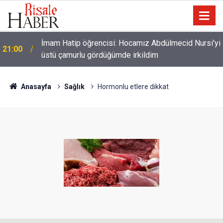
i
Filistin Konvoyu'na katılan Fransız aktivist
20:00
Müslüman oldu
Anasayfa
Sağlık
Hormonlu etlere dikkat