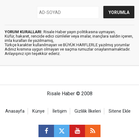
YORUM KURALLARI:
Risale Haber yayın politikasına uymayan;
Küfür, hakaret, rencide edici cümleler veya imalar, inançlara saldırı içeren,
imla kuralları ile yazılmamış,
Türkçe karakter kullanılmayan ve BÜYÜK HARFLERLE yazılmış yorumlar
Adınız kısmına uygun olmayan ve saçma rumuzlar onaylanmamaktadır.
Anlayışınız için teşekkür ederiz.
Risale Haber © 2008
Anasayfa
Künye
İletişim
Gizlilik İlkeleri
Sitene Ekle