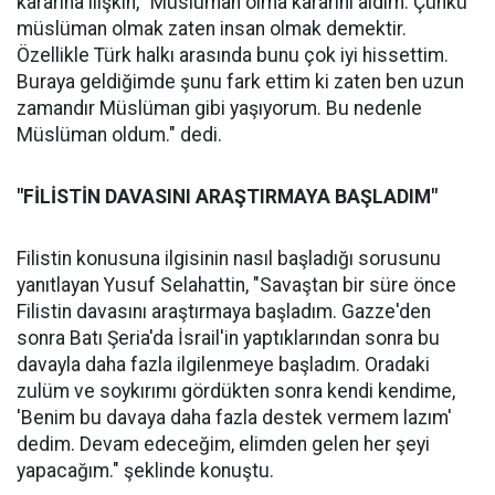
kararına ilişkin, "Müslüman olma kararını aldım. Çünkü
müslüman olmak zaten insan olmak demektir.
Özellikle Türk halkı arasında bunu çok iyi hissettim.
Buraya geldiğimde şunu fark ettim ki zaten ben uzun
zamandır Müslüman gibi yaşıyorum. Bu nedenle
Müslüman oldum." dedi.
"FİLİSTİN DAVASINI ARAŞTIRMAYA BAŞLADIM"
Filistin konusuna ilgisinin nasıl başladığı sorusunu
yanıtlayan Yusuf Selahattin, "Savaştan bir süre önce
Filistin davasını araştırmaya başladım. Gazze'den
sonra Batı Şeria'da İsrail'in yaptıklarından sonra bu
davayla daha fazla ilgilenmeye başladım. Oradaki
zulüm ve soykırımı gördükten sonra kendi kendime,
'Benim bu davaya daha fazla destek vermem lazım'
dedim. Devam edeceğim, elimden gelen her şeyi
yapacağım." şeklinde konuştu.