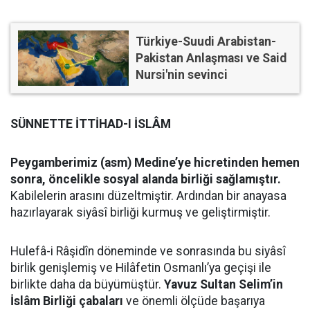
Türkiye-Suudi Arabistan-
Pakistan Anlaşması ve Said
Nursi'nin sevinci
SÜNNETTE İTTİHAD-I İSLÂM
Peygamberimiz (asm) Medine’ye hicretinden hemen
sonra, öncelikle sosyal alanda birliği sağlamıştır.
Kabilelerin arasını düzeltmiştir. Ardından bir anayasa
hazırlayarak siyâsî birliği kurmuş ve geliştirmiştir.
Hulefâ-i Râşidîn döneminde ve sonrasında bu siyâsî
birlik genişlemiş ve Hilâfetin Osmanlı’ya geçişi ile
birlikte daha da büyümüştür.
Yavuz Sultan Selim’in
İslâm Birliği çabaları
ve önemli ölçüde başarıya