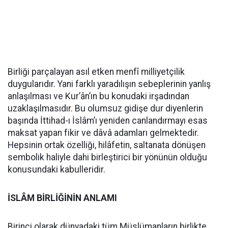
Birliği parçalayan asıl etken menfî milliyetçilik
duygularıdır. Yani farklı yaradılışın sebeplerinin yanlış
anlaşılması ve Kur’ân’ın bu konudaki irşadından
uzaklaşılmasıdır. Bu olumsuz gidişe dur diyenlerin
başında İttihad-ı İslâm’ı yeniden canlandırmayı esas
maksat yapan fikir ve dâvâ adamları gelmektedir.
Hepsinin ortak özelliği, hilâfetin, saltanata dönüşen
sembolik haliyle dahi birleştirici bir yönünün olduğu
konusundaki kabulleridir.
İSLÂM BİRLİĞİNİN ANLAMI
Birinci olarak dünyadaki tüm Müslümanların birlikte