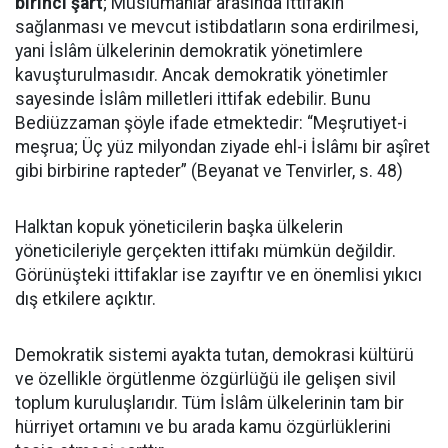
birinci şart
; Müslümanlar arasında ittifakın
sağlanması ve mevcut istibdatların sona erdirilmesi,
yani İslâm ülkelerinin demokratik yönetimlere
kavuşturulmasıdır. Ancak demokratik yönetimler
sayesinde İslâm milletleri ittifak edebilir. Bunu
Bediüzzaman şöyle ifade etmektedir: “Meşrutiyet-i
meşrua; Üç yüz milyondan ziyade ehl-i İslâmı bir aşîret
gibi birbirine rapteder” (Beyanat ve Tenvirler, s. 48)
Halktan kopuk yöneticilerin başka ülkelerin
yöneticileriyle gerçekten ittifakı mümkün değildir.
Görünüşteki ittifaklar ise zayıftır ve en önemlisi yıkıcı
dış etkilere açıktır.
Demokratik sistemi ayakta tutan, demokrasi kültürü
ve özellikle örgütlenme özgürlüğü ile gelişen sivil
toplum kuruluşlarıdır. Tüm İslâm ülkelerinin tam bir
hürriyet ortamını ve bu arada kamu özgürlüklerini