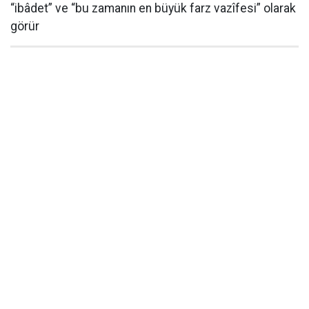
“ibâdet” ve “bu zamanın en büyük farz vazîfesi” olarak
görür