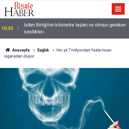
Ünlü futbolcu Dembele: Eşimin yüzünü
09:47
göstermemesi dini bir mesele!
Anasayfa
Sağlık
Her yıl 7 milyondan fazla insan
sigaradan ölüyor