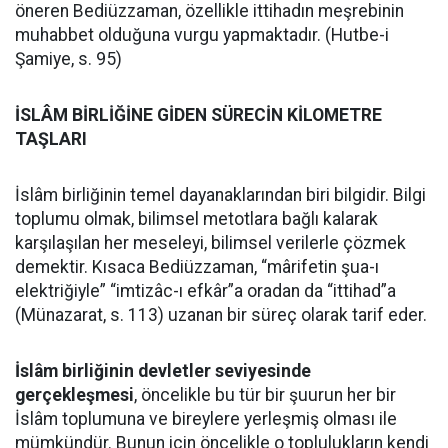
öneren Bediüzzaman, özellikle ittihadın meşrebinin
muhabbet olduğuna vurgu yapmaktadır. (Hutbe-i
Şamiye, s. 95)
İSLÂM BİRLİĞİNE GİDEN SÜRECİN KİLOMETRE
TAŞLARI
İslâm birliğinin temel dayanaklarından biri bilgidir. Bilgi
toplumu olmak, bilimsel metotlara bağlı kalarak
karşılaşılan her meseleyi, bilimsel verilerle çözmek
demektir. Kısaca Bediüzzaman, “mârifetin şua-ı
elektriğiyle” “imtizâc-ı efkâr”a oradan da “ittihad”a
(Münazarat, s. 113) uzanan bir süreç olarak tarif eder.
İslâm birliğinin devletler seviyesinde
gerçekleşmesi
, öncelikle bu tür bir şuurun her bir
İslâm toplumuna ve bireylere yerleşmiş olması ile
mümkündür. Bunun için öncelikle o toplulukların kendi