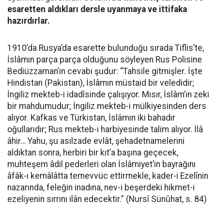
esaretten aldıkları dersle uyanmaya ve ittifaka
hazırdırlar.
1910’da Rusya’da esarette bulunduğu sırada Tiflis’te,
İslâmın parça parça olduğunu söyleyen Rus Polisine
Bediüzzaman’ın cevabı şudur: “Tahsile gitmişler. İşte
Hindistan (Pakistan), İslâmın müstaid bir veledidir;
İngiliz mekteb-i idadîsinde çalışıyor. Mısır, İslâm’ın zeki
bir mahdumudur; İngiliz mekteb-i mülkiyesinden ders
alıyor. Kafkas ve Türkistan, İslâmın iki bahadır
oğullarıdır; Rus mekteb-i harbiyesinde talim alıyor. İlâ
âhir… Yahu, şu asılzade evlât, şehadetnamelerini
aldıktan sonra, herbiri bir kıt’a başına geçecek,
muhteşem âdil pederleri olan İslâmiyet’in bayrağını
âfâk-ı kemâlâtta temevvüc ettirmekle, kader-i Ezelînin
nazarında, feleğin inadına, nev-i beşerdeki hikmet-i
ezeliyenin sırrını ilân edecektir.” (Nursî Sünûhat, s. 84)