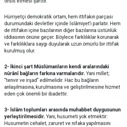
tesis etmesi şarttır.
Hürriyetçi demokratik ortam, hem ittifakın parçası
durumundaki devletler içinde İslâmiyet’i parlatır. Hem
de ittifakın içine bazılarının diğer bazılarına üstünlük
iddiasının önüne geçer. Böylece farklılıklar korunarak
ve farklılıklara saygı duyularak uzun ömürlü bir ittifak
kurulmuş olur.
2- İkinci şart Müslümanların kendi aralarındaki
nûrânî bağların farkına varmalarıdır.
Yani millet;
“tenvir ve irşad” edilmelidir. Hac bu bağların
anlaşılmasına, kurulmasına ve geliştirilmesine hizmet
eden çok önemli bir ibadettir.
3- İslâm toplumları arasında muhabbet duygusunun
yerleştirilmesidir.
Yani, husumeti yok etmektir:
Husumetin cehalet, zaruret ve nifaka yapılmasını