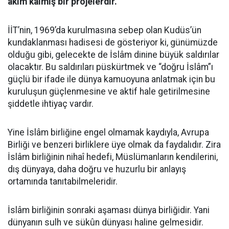
akim kalmış bir projelerdir.
İİT’nin, 1969’da kurulmasına sebep olan Kudüs’ün
kundaklanması hadisesi de gösteriyor ki, günümüzde
olduğu gibi, gelecekte de İslâm dinine büyük saldırılar
olacaktır. Bu saldırıları püskürtmek ve “doğru İslâm”ı
güçlü bir ifade ile dünya kamuoyuna anlatmak için bu
kuruluşun güçlenmesine ve aktif hale getirilmesine
şiddetle ihtiyaç vardır.
Yine İslâm birliğine engel olmamak kaydıyla, Avrupa
Birliği ve benzeri birliklere üye olmak da faydalıdır. Zira
İslâm birliğinin nihaî hedefi, Müslümanların kendilerini,
dış dünyaya, daha doğru ve huzurlu bir anlayış
ortamında tanıtabilmeleridir.
İslâm birliğinin sonraki aşaması dünya birliğidir. Yani
dünyanın sulh ve sükûn dünyası haline gelmesidir.