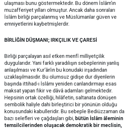
ulaşması bunu göstermektedir. Bu dönem İslâm’ın
muzafferiyet yılları olmuştur. Ancak daha sonraları
İslâm birliği parçalanmış ve Müslümanlar güven ve
emniyetlerini kaybetmişlerdir.
BİRLİĞİN DÜŞMANI; IRKÇILIK VE ÇARESİ
Birliği parçalayan asıl etken menfî milliyetçilik
duygularıdır. Yani farklı yaradılışın sebeplerinin yanlış
anlaşılması ve Kur’ân’ın bu konudaki irşadından
uzaklaşılmasıdır. Bu olumsuz gidişe dur diyenlerin
başında ittihad-ı İslâmı yeniden canlandırmayı esas
maksat yapan fikir ve dâvâ adamları gelmektedir.
Hepsinin ortak özelliği, hilâfetin, saltanata dönüşen
sembolik haliyle dahi birleştirici bir yönünün olduğu
konusundaki kabulleridir. Bu sebeple Bediüzzaman da
bazı selefleri ve çağdaşları gibi,
bütün İslâm âleminin
temsilcilerinden oluşacak demokratik bir meclisin,