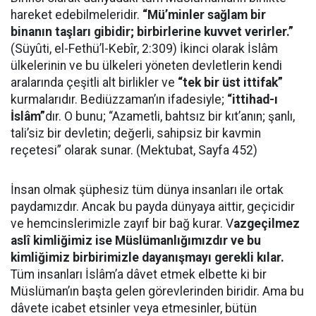
hareket edebilmeleridir.
“Mü’minler sağlam bir
binanın taşları gibidir; birbirlerine kuvvet verirler.”
(Süyûti, el-Fethü’l-Kebîr, 2:309) İkinci olarak İslâm
ülkelerinin ve bu ülkeleri yöneten devletlerin kendi
aralarında çeşitli alt birlikler ve
“tek bir üst ittifak”
kurmalarıdır. Bediüzzaman’ın ifadesiyle;
“ittihad-ı
İslâm”
dır. O bunu; “Azametli, bahtsız bir kıt’anın; şanlı,
tali’siz bir devletin; değerli, sahipsiz bir kavmin
reçetesi” olarak sunar. (Mektubat, Sayfa 452)
İnsan olmak şüphesiz tüm dünya insanları ile ortak
paydamızdır. Ancak bu payda dünyaya aittir, geçicidir
ve hemcinslerimizle zayıf bir bağ kurar. V
azgeçilmez
aslî kimliğimiz ise Müslümanlığımızdır ve bu
kimliğimiz birbirimizle dayanışmayı gerekli kılar.
Tüm insanları İslâm’a dâvet etmek elbette ki bir
Müslüman’ın başta gelen görevlerinden biridir. Ama bu
dâvete icabet etsinler veya etmesinler, bütün