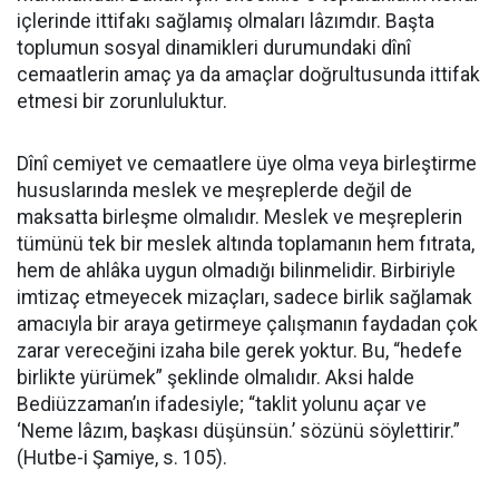
içlerinde ittifakı sağlamış olmaları lâzımdır. Başta
toplumun sosyal dinamikleri durumundaki dînî
cemaatlerin amaç ya da amaçlar doğrultusunda ittifak
etmesi bir zorunluluktur.
Dînî cemiyet ve cemaatlere üye olma veya birleştirme
hususlarında meslek ve meşreplerde değil de
maksatta birleşme olmalıdır. Meslek ve meşreplerin
tümünü tek bir meslek altında toplamanın hem fıtrata,
hem de ahlâka uygun olmadığı bilinmelidir. Birbiriyle
imtizaç etmeyecek mizaçları, sadece birlik sağlamak
amacıyla bir araya getirmeye çalışmanın faydadan çok
zarar vereceğini izaha bile gerek yoktur. Bu, “hedefe
birlikte yürümek” şeklinde olmalıdır. Aksi halde
Bediüzzaman’ın ifadesiyle; “taklit yolunu açar ve
‘Neme lâzım, başkası düşünsün.’ sözünü söylettirir.”
(Hutbe-i Şamiye, s. 105).