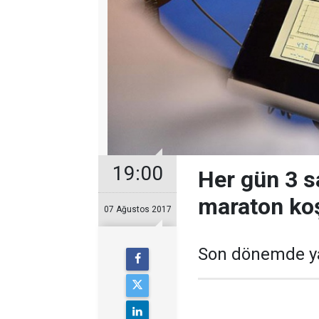
19:00
Her gün 3 s
maraton ko
07 Ağustos 2017
Son dönemde yay