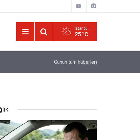
İstanbul
25 °C
08:34
Filistin topraklarını gasbeden israilliler, Batı Ş
Günün tüm
haberleri
ğlık