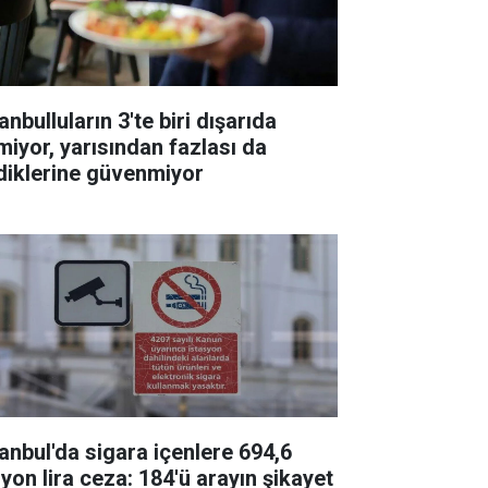
anbulluların 3'te biri dışarıda
miyor, yarısından fazlası da
diklerine güvenmiyor
tanbul'da sigara içenlere 694,6
lyon lira ceza: 184'ü arayın şikayet