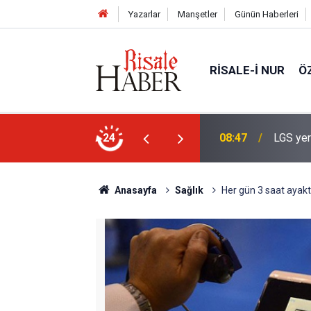
Yazarlar
Manşetler
Günün Haberleri
RISALE-I NUR
Ö
 Şampiyonların tercih ettiği liseler
24
08:35
Erciyes
Anasayfa
Sağlık
Her gün 3 saat aya