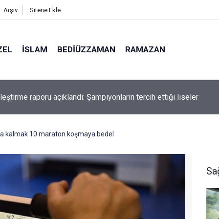
Arşiv
Sitene Ekle
ZEL
İSLAM
BEDIÜZZAMAN
RAMAZAN
'te 'Perseid meteor yağmuru' izlenecek
kta kalmak 10 maraton koşmaya bedel
Sa