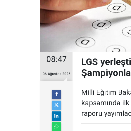
08:47
LGS yerleşt
Şampiyonları
06 Ağustos 2026
Milli Eğitim Bak
kapsamında ilk 
raporu yayımlad