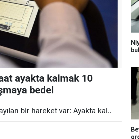
Niy
bu
aat ayakta kalmak 10
şmaya bedel
ılan bir hareket var: Ayakta kal..
Be
or