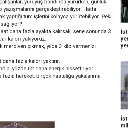
 çalışanlar, yürüyüş bandında yürürken, günlük
ip yazışmalarını gerçekleştirebiliyor. Hatta
 yaptığı tüm işlerini kolayca yürütebiliyor. Peki
 sağlıyor?
aat daha fazla ayakta kalırsak, sene sonunda 3
İst
ye
r kalori yakıyoruz.
ye
 merdiven çıkmak, yılda 3 kilo vermenizi
 daha fazla kalori yaktırır.
dini yüzde 62 daha enerjik hissettiriyor.
 fazla hareket, birçok hastalığa yakalanma
İs
mi