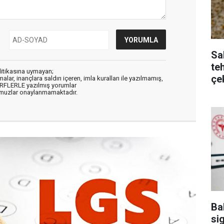
Sa
te
litikasına uymayan;
çe
alar, inançlara saldırı içeren, imla kuralları ile yazılmamış,
ARFLERLE yazılmış yorumlar
muzlar onaylanmamaktadır.
Ba
sig