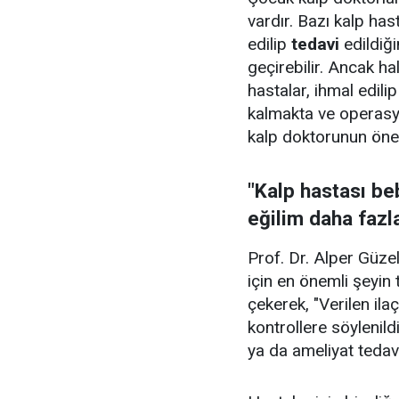
vardır. Bazı kalp has
edilip
tedavi
edildiği
geçirebilir. Ancak h
hastalar, ihmal edil
kalmakta ve operasy
kalp doktorunun öner
"Kalp hastası be
eğilim daha fazl
Prof. Dr. Alper Güzel
için en önemli şeyin
çekerek, "Verilen ila
kontrollere söylenild
ya da ameliyat tedav