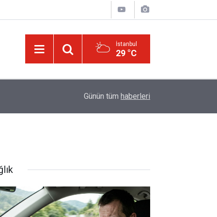
İstanbul
29 °C
14:30
Risale-i Nur'u kendine oku kendine, başkasına d
Günün tüm
haberleri
ğlık