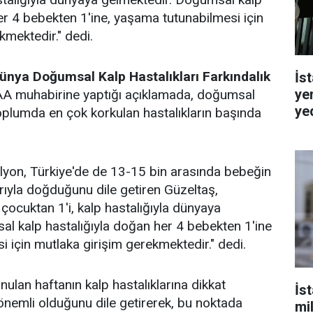
er 4 bebekten 1'ine, yaşama tutunabilmesi için
kmektedir." dedi.
nya Doğumsal Kalp Hastalıkları Farkındalık
İst
ye
 AA muhabirine yaptığı açıklamada, doğumsal
ye
 toplumda en çok korkulan hastalıkların başında
lyon, Türkiye'de de 13-15 bin arasında bebeğin
larıyla doğduğunu dile getiren Güzeltaş,
ocuktan 1'i, kalp hastalığıyla dünyaya
l kalp hastalığıyla doğan her 4 bebekten 1'ine
 için mutlaka girişim gerekmektedir." dedi.
nulan haftanın kalp hastalıklarına dikkat
İs
önemli olduğunu dile getirerek, bu noktada
mi