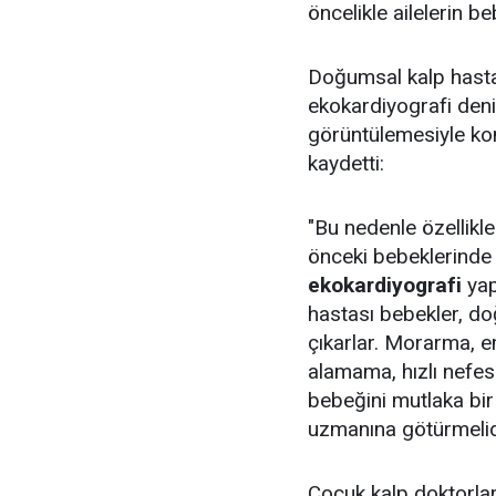
öncelikle ailelerin beb
Doğumsal kalp hastal
ekokardiyografi deni
görüntülemesiyle kon
kaydetti:
"Bu nedenle özellikl
önceki bebeklerinde
ekokardiyografi
yap
hastası bebekler, do
çıkarlar. Morarma, 
alamama, hızlı nefes 
bebeğini mutlaka bi
uzmanına götürmelid
Çocuk kalp doktorlar