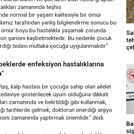
talıkları zamanında teşhis
nde normal bir yaşam kalitesiyle bir ömür
alkımız tarafından yanlış bilgilendirme sonucu bu
ip ömür boyu bu hastalıkla yaşamak zorunda
Sa
on şansını kaybetmektedir. Bu nedenle çocuk
te
diği tedavi mutlaka çocuğa uygulanmalıdır."
çe
beklerde enfeksiyon hastalıklarına
a"
taş, kalp hastası bir çocuğa sahip olan aileler
 tedaviye gösterilecek uyum olduğuna dikkati
çları zamanında ve belirtildiği gibi kullanmak,
iği tarihlerde gelmek, doktorun önerdiği anjiyo
isini zamanında yaptırmak önemlidir." dedi.
Ba
sig