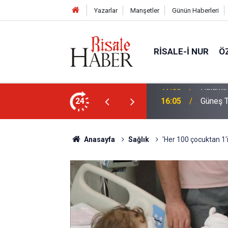
Yazarlar
Manşetler
Günün Haberleri
RISALE-I NUR
Ö
rim geçirdiğini söyleyebilir miydik?
24
16:05
Güneş T
Anasayfa
Sağlık
'Her 100 çocuktan 1'i