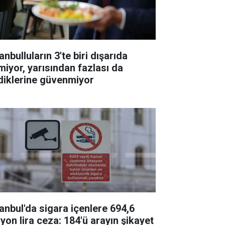
anbulluların 3'te biri dışarıda
miyor, yarısından fazlası da
diklerine güvenmiyor
tanbul'da sigara içenlere 694,6
lyon lira ceza: 184'ü arayın şikayet