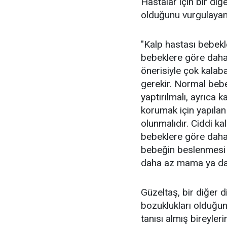
Hastalar için bir diğ
olduğunu vurgulayan G
"Kalp hastası bebekl
bebeklere göre daha
önerisiyle çok kalab
gerekir. Normal beb
yaptırılmalı, ayrıca
korumak için yapılan 
olunmalıdır. Ciddi k
bebeklere göre daha 
bebeğin beslenmesi sa
daha az mama ya da 
Güzeltaş, bir diğer 
bozuklukları olduğuna
tanısı almış bireyler