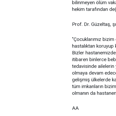
bilinmeyen ölüm va
hekim tarafından değ
Prof. Dr. Güzeltaş, şu
"Çocuklarımız bizim e
hastalıktan koruyup 
Bizler hastanemizde 
itibaren binlerce beb
tedavisinde aileleri
olmaya devam edece
gelişmiş ülkelerde k
tüm imkanların bizim
olmanın da hastanemi
AA