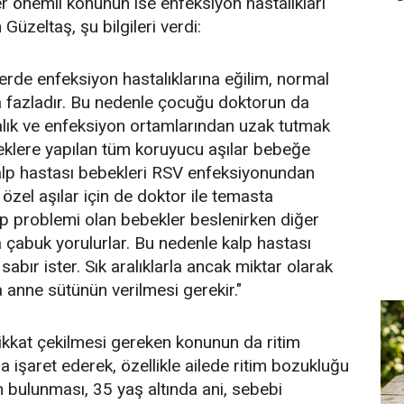
er önemli konunun ise enfeksiyon hastalıkları
üzeltaş, şu bilgileri verdi:
erde enfeksiyon hastalıklarına eğilim, normal
 fazladır. Bu nedenle çocuğu doktorun da
alık ve enfeksiyon ortamlarından uzak tutmak
eklere yapılan tüm koruyucu aşılar bebeğe
 kalp hastası bebekleri RSV enfeksiyonundan
özel aşılar için de doktor ile temasta
alp problemi olan bebekler beslenirken diğer
çabuk yorulurlar. Bu nedenle kalp hastası
bır ister. Sık aralıklarla ancak miktar olarak
anne sütünün verilmesi gerekir."
dikkat çekilmesi gereken konunun da ritim
 işaret ederek, özellikle ailede ritim bozukluğu
in bulunması, 35 yaş altında ani, sebebi