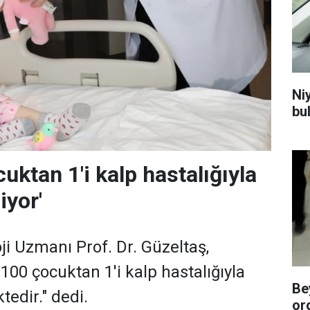
Niy
bu
uktan 1'i kalp hastalığıyla
iyor'
ji Uzmanı Prof. Dr. Güzeltaş,
100 çocuktan 1'i kalp hastalığıyla
Be
edir." dedi.
or