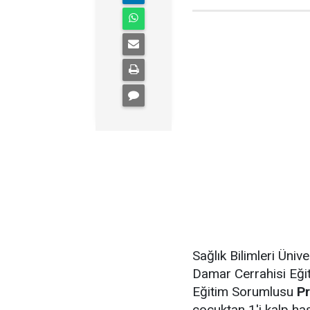
Sağlık Bilimleri Üni
Damar Cerrahisi Eği
Eğitim Sorumlusu
Pr
çocuktan 1'i kalp ha