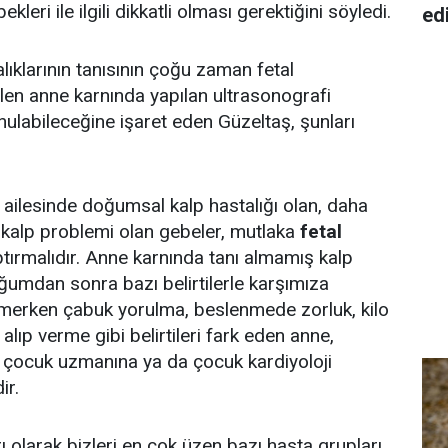
ekleri ile ilgili dikkatli olması gerektiğini söyledi.
ed
ıklarının tanısının çoğu zaman fetal
len anne karnında yapılan ultrasonografi
ulabileceğine işaret eden Güzeltaş, şunları
e ailesinde doğumsal kalp hastalığı olan, daha
 kalp problemi olan gebeler, mutlaka
fetal
tırmalıdır. Anne karnında tanı almamış kalp
ğumdan sonra bazı belirtilerle karşımıza
emerken çabuk yorulma, beslenmede zorluk, kilo
alıp verme gibi belirtileri fark eden anne,
r çocuk uzmanına ya da çocuk kardiyoloji
ir.
ı olarak bizleri en çok üzen bazı hasta grupları