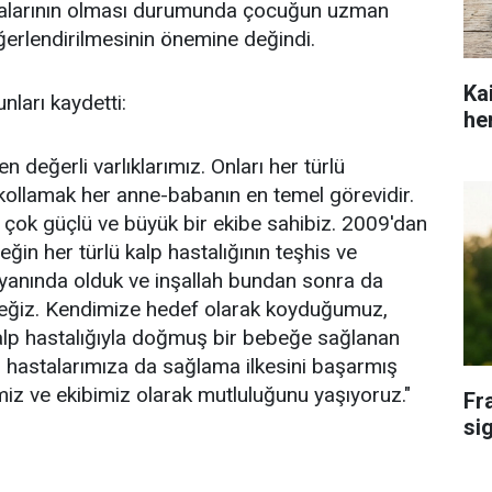
kalarının olması durumunda çocuğun uzman
erlendirilmesinin önemine değindi.
Ka
nları kaydetti:
he
n değerli varlıklarımız. Onları her türlü
kollamak her anne-babanın en temel görevidir.
çok güçlü ve büyük bir ekibe sahibiz. 2009'dan
eğin her türlü kalp hastalığının teşhis ve
n yanında olduk ve inşallah bundan sonra da
ğiz. Kendimize hedef olarak koyduğumuz,
alp hastalığıyla doğmuş bir bebeğe sağlanan
 hastalarımıza da sağlama ilkesini başarmış
z ve ekibimiz olarak mutluluğunu yaşıyoruz."
Fr
si