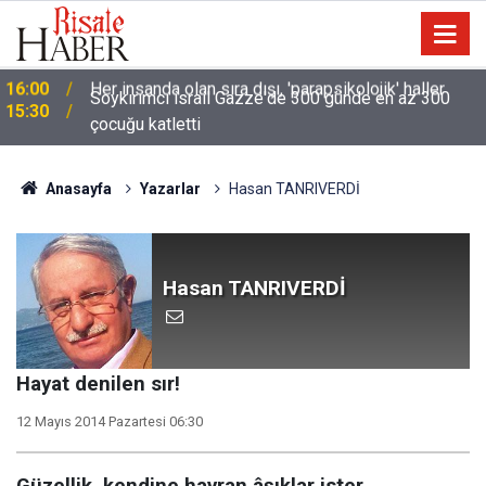
Soykırımcı israil Gazze'de 300 günde en az 300
15:30
çocuğu katletti
Anasayfa
Yazarlar
Hasan TANRIVERDİ
Hasan TANRIVERDİ
Hayat denilen sır!
12 Mayıs 2014 Pazartesi 06:30