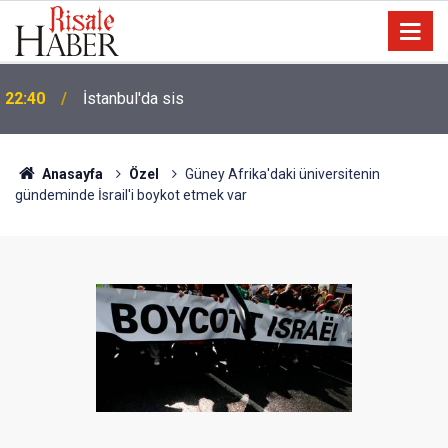
Biyoloji profesörünün parmağının ucunda niçin göz
21:18
yok?
Anasayfa
Özel
Güney Afrika'daki üniversitenin
gündeminde İsrail'i boykot etmek var