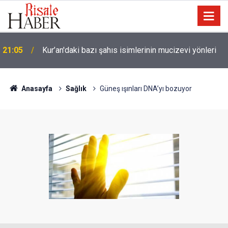
Trump, Amerika'da seçim kazanan Müslüman adaya
20:02
kin kustu
Anasayfa
Sağlık
Güneş ışınları DNA’yı bozuyor