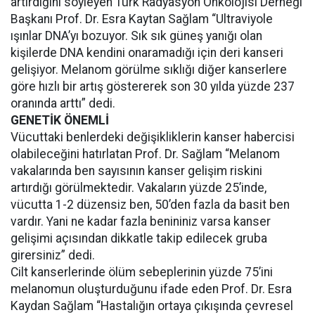
artırdığını söyleyen Türk Radyasyon Onkolojisi Derneği
Başkanı Prof. Dr. Esra Kaytan Sağlam “Ultraviyole
ışınlar DNA’yı bozuyor. Sık sık güneş yanığı olan
kişilerde DNA kendini onaramadığı için deri kanseri
gelişiyor. Melanom görülme sıklığı diğer kanserlere
göre hızlı bir artış göstererek son 30 yılda yüzde 237
oranında arttı” dedi.
GENETİK ÖNEMLİ
Vücuttaki benlerdeki değişikliklerin kanser habercisi
olabileceğini hatırlatan Prof. Dr. Sağlam “Melanom
vakalarında ben sayısının kanser gelişim riskini
artırdığı görülmektedir. Vakaların yüzde 25’inde,
vücutta 1-2 düzensiz ben, 50’den fazla da basit ben
vardır. Yani ne kadar fazla benininiz varsa kanser
gelişimi açısından dikkatle takip edilecek gruba
girersiniz” dedi.
Cilt kanserlerinde ölüm sebeplerinin yüzde 75’ini
melanomun oluşturduğunu ifade eden Prof. Dr. Esra
Kaydan Sağlam “Hastalığın ortaya çıkışında çevresel