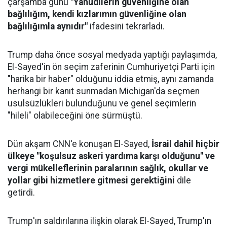
çarşamba günü
"Yahudilerin güvenliğine olan
bağlılığım, kendi kızlarımın güvenliğine olan
bağlılığımla aynıdır"
ifadesini tekrarladı.
Trump daha önce sosyal medyada yaptığı paylaşımda,
El-Sayed'in ön seçim zaferinin Cumhuriyetçi Parti için
"harika bir haber" olduğunu iddia etmiş, aynı zamanda
herhangi bir kanıt sunmadan Michigan'da seçmen
usulsüzlükleri bulunduğunu ve genel seçimlerin
"hileli" olabileceğini öne sürmüştü.
Dün akşam CNN'e konuşan El-Sayed,
İsrail dahil hiçbir
ülkeye "koşulsuz askeri yardıma karşı olduğunu" ve
vergi mükelleflerinin paralarının sağlık, okullar ve
yollar gibi hizmetlere gitmesi gerektiğini
dile
getirdi.
Trump'ın saldırılarına ilişkin olarak El-Sayed, Trump'ın