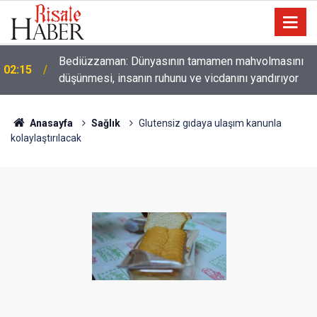
01:45
Paçalarını yerde sürünmeyecek şekilde yukarıda tut
Anasayfa
Sağlık
Glutensiz gıdaya ulaşım kanunla
kolaylaştırılacak