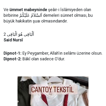
Ve
ümmet mabeyninde
şeâir-i İslâmiyeden olan
birbirine اَلسَّلاَمُ عَلَيْكُمْ demeleri sünnet olması, bu
büyük hakikatin şuaı olmasındandır.
اَلْبَاقِى هُوَ الْبَاقِى 2
Said Nursî
Dipnot-1:
Ey Peygamber, Allah'ın selâmı üzerine olsun.
Dipnot-2:
Bâkî olan sadece O'dur.