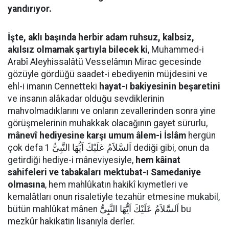
yandırıyor.
İşte, aklı başında herbir adam ruhsuz, kalbsiz,
akılsız olmamak şartıyla bilecek ki
, Muhammed-i
Arabî Aleyhissalâtü Vesselâmın Mirac gecesinde
gözüyle gördüğü saadet-i ebediyenin müjdesini ve
ehl-i imanın Cennetteki
hayat-ı bakiyesinin beşaretini
ve insanın alâkadar olduğu sevdiklerinin
mahvolmadıklarını ve onların zevallerinden sonra yine
görüşmelerinin muhakkak olacağının gayet sürurlu,
mânevî hediyesine karşı umum âlem-i İslâm
hergün
çok defa اَلسَّلاَمُ عَلَيْكَ اَيُّهَا النَّبِىُّ 1 dediği gibi, onun da
getirdiği hediye-i mâneviyesiyle,
hem kâinat
sahifeleri ve tabakaları mektubat-ı Samedaniye
olmasına
, hem mahlûkatın hakikî kıymetleri ve
kemalâtları onun risaletiyle tezahür etmesine mukabil,
bütün mahlûkat mânen اَلسَّلاَمُ عَلَيْكَ اَيُّهَا النَّبِىُّ bu
mezkûr hakikatin lisanıyla derler.