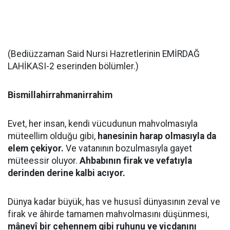
(Bediüzzaman Said Nursi Hazretlerinin EMİRDAĞ
LAHİKASI-2 eserinden bölümler.)
Bismillahirrahmanirrahim
Evet, her insan, kendi vücudunun mahvolmasıyla
müteellim olduğu gibi,
hanesinin harap olmasıyla da
elem çekiyor.
Ve vatanının bozulmasıyla gayet
müteessir oluyor.
Ahbabının firak ve vefatıyla
derinden derine kalbi acıyor.
Dünya kadar büyük, has ve hususî dünyasının zeval ve
firak ve âhirde tamamen mahvolmasını düşünmesi,
mânevî bir cehennem gibi ruhunu ve vicdanını