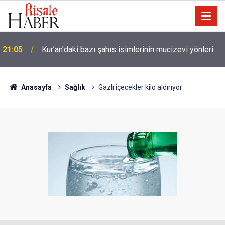
Trump, Amerika'da seçim kazanan Müslüman adaya
20:02
kin kustu
Anasayfa
Sağlık
Gazlı içecekler kilo aldırıyor